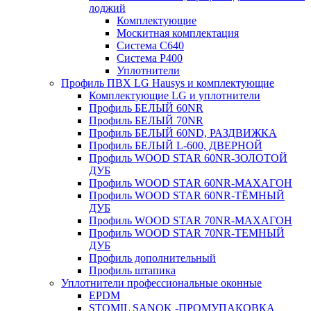
лоджий
Комплектующие
Москитная комплектация
Система C640
Система P400
Уплотнители
Профиль ПВХ LG Hausys и комплектующие
Комплектующие LG и уплотнители
Профиль БЕЛЫЙ 60NR
Профиль БЕЛЫЙ 70NR
Профиль БЕЛЫЙ 60ND, РАЗДВИЖКА
Профиль БЕЛЫЙ L-600, ДВЕРНОЙ
Профиль WOOD STAR 60NR-ЗОЛОТОЙ
ДУБ
Профиль WOOD STAR 60NR-МАХАГОН
Профиль WOOD STAR 60NR-ТЁМНЫЙ
ДУБ
Профиль WOOD STAR 70NR-МАХАГОН
Профиль WOOD STAR 70NR-ТЕМНЫЙ
ДУБ
Профиль дополнительный
Профиль штапика
Уплотнители профессиональные оконные
EPDM
STOMIL SANOK -ПРОМУПАКОВКА