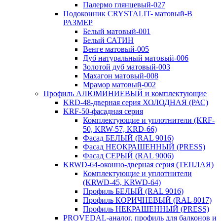
Палермо глянцевый-027
Подоконник CRYSTALIT- матовый-В
РАЗМЕР
Белый матовый-001
Белый САТИН
Венге матовый-005
Дуб натуральный матовый-006
Золотой дуб матовый-003
Махагон матовый-008
Мрамор матовый-002
Профиль АЛЮМИНИЕВЫЙ и комплектующие
KRD-48-дверная серия ХОЛОДНАЯ (РАС)
KRF-50-фасадная серия
Комплектующие и уплотнители (KRF-
50, KRW-57, KRD-66)
Фасад БЕЛЫЙ (RAL 9016)
Фасад НЕОКРАШЕННЫЙ (PRESS)
Фасад СЕРЫЙ (RAL 9006)
KRWD-64-оконно-дверная серия (ТЕПЛАЯ)
Комплектующие и уплотнители
(KRWD-45, KRWD-64)
Профиль БЕЛЫЙ (RAL 9016)
Профиль КОРИЧНЕВЫЙ (RAL 8017)
Профиль НЕКРАШЕННЫЙ (PRESS)
PROVEDAL-аналог, профиль для балконов и