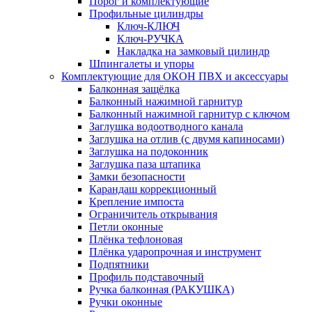
Порог и комплектующие
Профильные цилиндры
Ключ-КЛЮЧ
Ключ-РУЧКА
Накладка на замковый цилиндр
Шпингалеты и упоры
Комплектующие для ОКОН ПВХ и аксессуары
Балконная защёлка
Балконный нажимной гарнитур
Балконный нажимной гарнитур с ключом
Заглушка водоотводного канала
Заглушка на отлив (с двумя капиносами)
Заглушка на подоконник
Заглушка паза штапика
Замки безопасности
Карандаш коррекционный
Крепление импоста
Ограничитель открывания
Петли оконные
Плёнка тефлоновая
Плёнка ударопрочная и инструмент
Подпятники
Профиль подставочный
Ручка балконная (РАКУШКА)
Ручки оконные