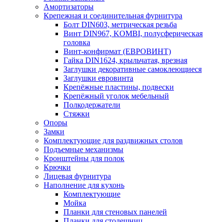
Амортизаторы
Крепежная и соединительная фурнитура
Болт DIN603, метрическая резьба
Винт DIN967, KOMBI, полусферическая
головка
Винт-конфирмат (ЕВРОВИНТ)
Гайка DIN1624, крыльчатая, врезная
Заглушки декоративные самоклеющиеся
Заглушки евровинта
Крепёжные пластины, подвески
Крепёжный уголок мебельный
Полкодержатели
Стяжки
Опоры
Замки
Комплектующие для раздвижных столов
Подъемные механизмы
Кронштейны для полок
Крючки
Лицевая фурнитура
Наполнение для кухонь
Комплектующие
Мойка
Планки для стеновых панелей
Планки для столешниц