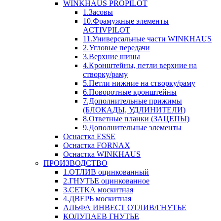
WINKHAUS PROPILOT
1.Засовы
10.Фрамужные элементы
ACTIVPILOT
11.Универсальные части WINKHAUS
2.Угловые передачи
3.Верхние шины
4.Кронштейны, петли верхние на
створку/раму
5.Петли нижние на створку/раму
6.Поворотные кронштейны
7.Дополнительные прижимы
(БЛОКАДЫ, УДЛИНИТЕЛИ)
8.Ответные планки (ЗАЦЕПЫ)
9.Дополнительные элементы
Оснастка ESSE
Оснастка FORNAX
Оснастка WINKHAUS
ПРОИЗВОДСТВО
1.ОТЛИВ оцинкованный
2.ГНУТЬЕ оцинкованное
3.СЕТКА москитная
4.ДВЕРЬ москитная
АЛЬФА ИНВЕСТ ОТЛИВ/ГНУТЬЕ
КОЛУПАЕВ ГНУТЬЕ