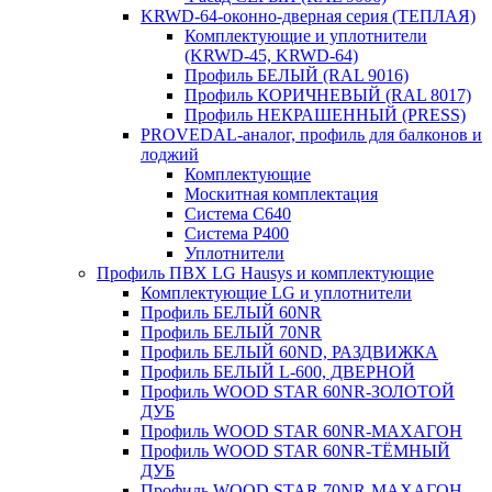
KRWD-64-оконно-дверная серия (ТЕПЛАЯ)
Комплектующие и уплотнители
(KRWD-45, KRWD-64)
Профиль БЕЛЫЙ (RAL 9016)
Профиль КОРИЧНЕВЫЙ (RAL 8017)
Профиль НЕКРАШЕННЫЙ (PRESS)
PROVEDAL-аналог, профиль для балконов и
лоджий
Комплектующие
Москитная комплектация
Система C640
Система P400
Уплотнители
Профиль ПВХ LG Hausys и комплектующие
Комплектующие LG и уплотнители
Профиль БЕЛЫЙ 60NR
Профиль БЕЛЫЙ 70NR
Профиль БЕЛЫЙ 60ND, РАЗДВИЖКА
Профиль БЕЛЫЙ L-600, ДВЕРНОЙ
Профиль WOOD STAR 60NR-ЗОЛОТОЙ
ДУБ
Профиль WOOD STAR 60NR-МАХАГОН
Профиль WOOD STAR 60NR-ТЁМНЫЙ
ДУБ
Профиль WOOD STAR 70NR-МАХАГОН