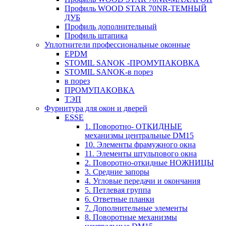
Профиль WOOD STAR 70NR-ТЕМНЫЙ
ДУБ
Профиль дополнительный
Профиль штапика
Уплотнители профессиональные оконные
EPDM
STOMIL SANOK -ПРОМУПАКОВКА
STOMIL SANOK-в порез
в порез
ПРОМУПАКОВКА
ТЭП
Фурнитура для окон и дверей
ESSE
1. Поворотно- ОТКИДНЫЕ
механизмы центральные DM15
10. Элементы фрамужного окна
11. Элементы штульпового окна
2. Поворотно-откидные НОЖНИЦЫ
3. Средние запоры
4. Угловые передачи и окончания
5. Петлевая группа
6. Ответные планки
7. Дополнительные элементы
8. Поворотные механизмы