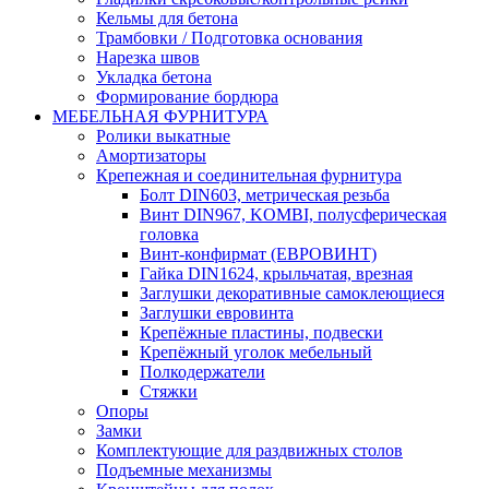
Кельмы для бетона
Трамбовки / Подготовка основания
Нарезка швов
Укладка бетона
Формирование бордюра
МЕБЕЛЬНАЯ ФУРНИТУРА
Ролики выкатные
Амортизаторы
Крепежная и соединительная фурнитура
Болт DIN603, метрическая резьба
Винт DIN967, KOMBI, полусферическая
головка
Винт-конфирмат (ЕВРОВИНТ)
Гайка DIN1624, крыльчатая, врезная
Заглушки декоративные самоклеющиеся
Заглушки евровинта
Крепёжные пластины, подвески
Крепёжный уголок мебельный
Полкодержатели
Стяжки
Опоры
Замки
Комплектующие для раздвижных столов
Подъемные механизмы