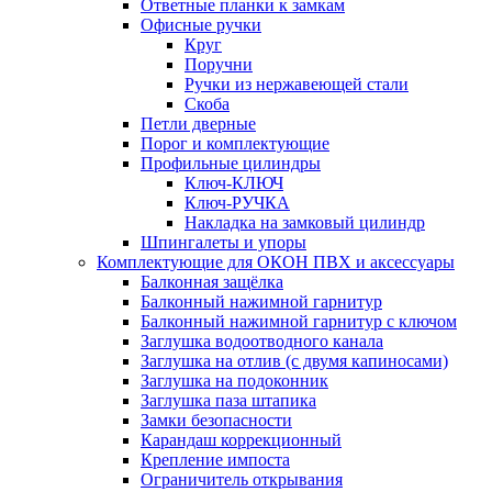
Ответные планки к замкам
Офисные ручки
Круг
Поручни
Ручки из нержавеющей стали
Скоба
Петли дверные
Порог и комплектующие
Профильные цилиндры
Ключ-КЛЮЧ
Ключ-РУЧКА
Накладка на замковый цилиндр
Шпингалеты и упоры
Комплектующие для ОКОН ПВХ и аксессуары
Балконная защёлка
Балконный нажимной гарнитур
Балконный нажимной гарнитур с ключом
Заглушка водоотводного канала
Заглушка на отлив (с двумя капиносами)
Заглушка на подоконник
Заглушка паза штапика
Замки безопасности
Карандаш коррекционный
Крепление импоста
Ограничитель открывания