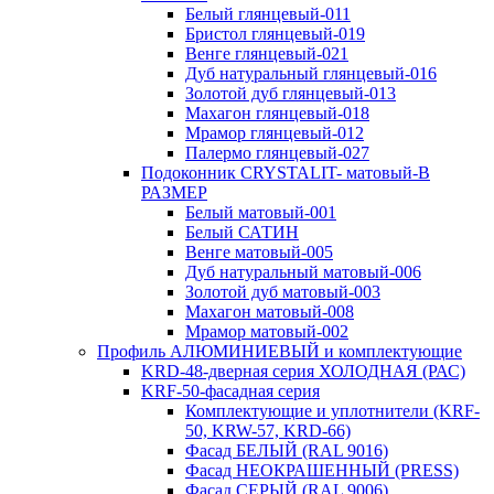
Белый глянцевый-011
Бристол глянцевый-019
Венге глянцевый-021
Дуб натуральный глянцевый-016
Золотой дуб глянцевый-013
Махагон глянцевый-018
Мрамор глянцевый-012
Палермо глянцевый-027
Подоконник CRYSTALIT- матовый-В
РАЗМЕР
Белый матовый-001
Белый САТИН
Венге матовый-005
Дуб натуральный матовый-006
Золотой дуб матовый-003
Махагон матовый-008
Мрамор матовый-002
Профиль АЛЮМИНИЕВЫЙ и комплектующие
KRD-48-дверная серия ХОЛОДНАЯ (РАС)
KRF-50-фасадная серия
Комплектующие и уплотнители (KRF-
50, KRW-57, KRD-66)
Фасад БЕЛЫЙ (RAL 9016)
Фасад НЕОКРАШЕННЫЙ (PRESS)
Фасад СЕРЫЙ (RAL 9006)