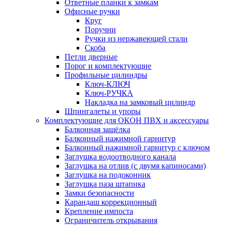
Ответные планки к замкам
Офисные ручки
Круг
Поручни
Ручки из нержавеющей стали
Скоба
Петли дверные
Порог и комплектующие
Профильные цилиндры
Ключ-КЛЮЧ
Ключ-РУЧКА
Накладка на замковый цилиндр
Шпингалеты и упоры
Комплектующие для ОКОН ПВХ и аксессуары
Балконная защёлка
Балконный нажимной гарнитур
Балконный нажимной гарнитур с ключом
Заглушка водоотводного канала
Заглушка на отлив (с двумя капиносами)
Заглушка на подоконник
Заглушка паза штапика
Замки безопасности
Карандаш коррекционный
Крепление импоста
Ограничитель открывания