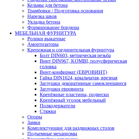
Кельмы для бетона
Трамбовки / Подготовка основания
Нарезка швов
Укладка бетона
Формирование бордюра
МЕБЕЛЬНАЯ ФУРНИТУРА
Ролики выкатные
Амортизаторы
Крепежная и соединительная фурнитура
Болт DIN603, метрическая резьба
Винт DIN967, KOMBI, полусферическая
головка
Винт-конфирмат (ЕВРОВИНТ)
Гайка DIN1624, крыльчатая, врезная
Заглушки декоративные самоклеющиеся
Заглушки евровинта
Крепёжные пластины, подвески
Крепёжный уголок мебельный
Полкодержатели
Стяжки
Опоры
Замки
Комплектующие для раздвижных столов
Подъемные механизмы