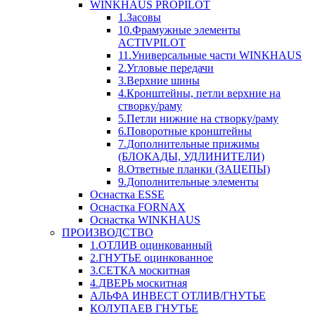
WINKHAUS PROPILOT
1.Засовы
10.Фрамужные элементы
ACTIVPILOT
11.Универсальные части WINKHAUS
2.Угловые передачи
3.Верхние шины
4.Кронштейны, петли верхние на
створку/раму
5.Петли нижние на створку/раму
6.Поворотные кронштейны
7.Дополнительные прижимы
(БЛОКАДЫ, УДЛИНИТЕЛИ)
8.Ответные планки (ЗАЦЕПЫ)
9.Дополнительные элементы
Оснастка ESSE
Оснастка FORNAX
Оснастка WINKHAUS
ПРОИЗВОДСТВО
1.ОТЛИВ оцинкованный
2.ГНУТЬЕ оцинкованное
3.СЕТКА москитная
4.ДВЕРЬ москитная
АЛЬФА ИНВЕСТ ОТЛИВ/ГНУТЬЕ
КОЛУПАЕВ ГНУТЬЕ