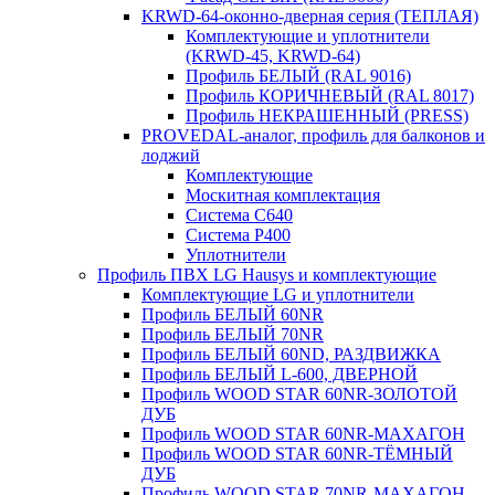
KRWD-64-оконно-дверная серия (ТЕПЛАЯ)
Комплектующие и уплотнители
(KRWD-45, KRWD-64)
Профиль БЕЛЫЙ (RAL 9016)
Профиль КОРИЧНЕВЫЙ (RAL 8017)
Профиль НЕКРАШЕННЫЙ (PRESS)
PROVEDAL-аналог, профиль для балконов и
лоджий
Комплектующие
Москитная комплектация
Система C640
Система P400
Уплотнители
Профиль ПВХ LG Hausys и комплектующие
Комплектующие LG и уплотнители
Профиль БЕЛЫЙ 60NR
Профиль БЕЛЫЙ 70NR
Профиль БЕЛЫЙ 60ND, РАЗДВИЖКА
Профиль БЕЛЫЙ L-600, ДВЕРНОЙ
Профиль WOOD STAR 60NR-ЗОЛОТОЙ
ДУБ
Профиль WOOD STAR 60NR-МАХАГОН
Профиль WOOD STAR 60NR-ТЁМНЫЙ
ДУБ
Профиль WOOD STAR 70NR-МАХАГОН