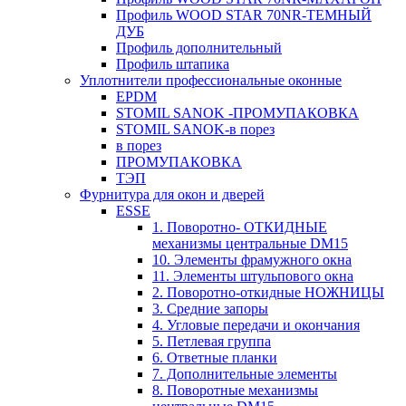
Профиль WOOD STAR 70NR-ТЕМНЫЙ
ДУБ
Профиль дополнительный
Профиль штапика
Уплотнители профессиональные оконные
EPDM
STOMIL SANOK -ПРОМУПАКОВКА
STOMIL SANOK-в порез
в порез
ПРОМУПАКОВКА
ТЭП
Фурнитура для окон и дверей
ESSE
1. Поворотно- ОТКИДНЫЕ
механизмы центральные DM15
10. Элементы фрамужного окна
11. Элементы штульпового окна
2. Поворотно-откидные НОЖНИЦЫ
3. Средние запоры
4. Угловые передачи и окончания
5. Петлевая группа
6. Ответные планки
7. Дополнительные элементы
8. Поворотные механизмы