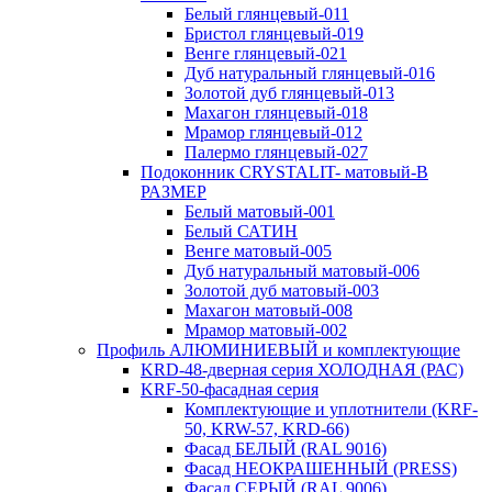
Белый глянцевый-011
Бристол глянцевый-019
Венге глянцевый-021
Дуб натуральный глянцевый-016
Золотой дуб глянцевый-013
Махагон глянцевый-018
Мрамор глянцевый-012
Палермо глянцевый-027
Подоконник CRYSTALIT- матовый-В
РАЗМЕР
Белый матовый-001
Белый САТИН
Венге матовый-005
Дуб натуральный матовый-006
Золотой дуб матовый-003
Махагон матовый-008
Мрамор матовый-002
Профиль АЛЮМИНИЕВЫЙ и комплектующие
KRD-48-дверная серия ХОЛОДНАЯ (РАС)
KRF-50-фасадная серия
Комплектующие и уплотнители (KRF-
50, KRW-57, KRD-66)
Фасад БЕЛЫЙ (RAL 9016)
Фасад НЕОКРАШЕННЫЙ (PRESS)
Фасад СЕРЫЙ (RAL 9006)