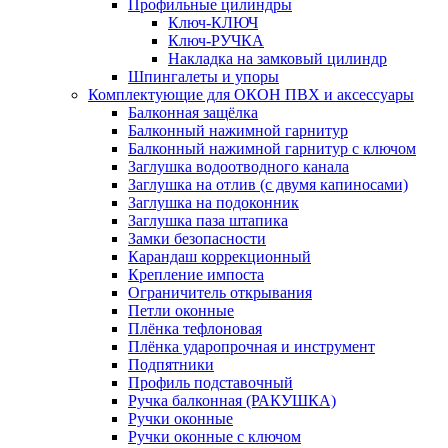
Профильные цилиндры
Ключ-КЛЮЧ
Ключ-РУЧКА
Накладка на замковый цилиндр
Шпингалеты и упоры
Комплектующие для ОКОН ПВХ и аксессуары
Балконная защёлка
Балконный нажимной гарнитур
Балконный нажимной гарнитур с ключом
Заглушка водоотводного канала
Заглушка на отлив (с двумя капиносами)
Заглушка на подоконник
Заглушка паза штапика
Замки безопасности
Карандаш коррекционный
Крепление импоста
Ограничитель открывания
Петли оконные
Плёнка тефлоновая
Плёнка ударопрочная и инструмент
Подпятники
Профиль подставочный
Ручка балконная (РАКУШКА)
Ручки оконные
Ручки оконные с ключом