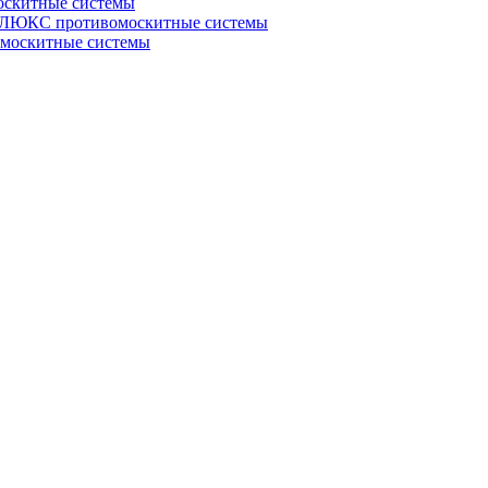
скитные системы
ЮКС противомоскитные системы
оскитные системы