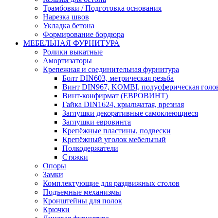
Трамбовки / Подготовка основания
Нарезка швов
Укладка бетона
Формирование бордюра
МЕБЕЛЬНАЯ ФУРНИТУРА
Ролики выкатные
Амортизаторы
Крепежная и соединительная фурнитура
Болт DIN603, метрическая резьба
Винт DIN967, KOMBI, полусферическая голо
Винт-конфирмат (ЕВРОВИНТ)
Гайка DIN1624, крыльчатая, врезная
Заглушки декоративные самоклеющиеся
Заглушки евровинта
Крепёжные пластины, подвески
Крепёжный уголок мебельный
Полкодержатели
Стяжки
Опоры
Замки
Комплектующие для раздвижных столов
Подъемные механизмы
Кронштейны для полок
Крючки