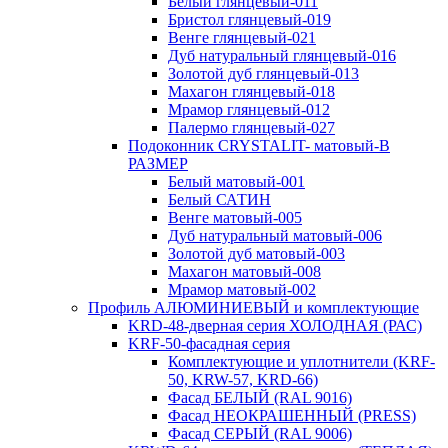
Белый глянцевый-011
Бристол глянцевый-019
Венге глянцевый-021
Дуб натуральный глянцевый-016
Золотой дуб глянцевый-013
Махагон глянцевый-018
Мрамор глянцевый-012
Палермо глянцевый-027
Подоконник CRYSTALIT- матовый-В
РАЗМЕР
Белый матовый-001
Белый САТИН
Венге матовый-005
Дуб натуральный матовый-006
Золотой дуб матовый-003
Махагон матовый-008
Мрамор матовый-002
Профиль АЛЮМИНИЕВЫЙ и комплектующие
KRD-48-дверная серия ХОЛОДНАЯ (РАС)
KRF-50-фасадная серия
Комплектующие и уплотнители (KRF-
50, KRW-57, KRD-66)
Фасад БЕЛЫЙ (RAL 9016)
Фасад НЕОКРАШЕННЫЙ (PRESS)
Фасад СЕРЫЙ (RAL 9006)