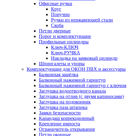
Офисные ручки
Круг
Поручни
Ручки из нержавеющей стали
Скоба
Петли дверные
Порог и комплектующие
Профильные цилиндры
Ключ-КЛЮЧ
Ключ-РУЧКА
Накладка на замковый цилиндр
Шпингалеты и упоры
Комплектующие для ОКОН ПВХ и аксессуары
Балконная защёлка
Балконный нажимной гарнитур
Балконный нажимной гарнитур с ключом
Заглушка водоотводного канала
Заглушка на отлив (с двумя капиносами)
Заглушка на подоконник
Заглушка паза штапика
Замки безопасности
Карандаш коррекционный
Крепление импоста
Ограничитель открывания
Петли оконные