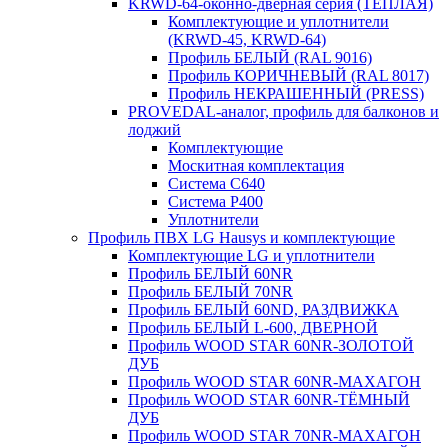
KRWD-64-оконно-дверная серия (ТЕПЛАЯ)
Комплектующие и уплотнители
(KRWD-45, KRWD-64)
Профиль БЕЛЫЙ (RAL 9016)
Профиль КОРИЧНЕВЫЙ (RAL 8017)
Профиль НЕКРАШЕННЫЙ (PRESS)
PROVEDAL-аналог, профиль для балконов и
лоджий
Комплектующие
Москитная комплектация
Система C640
Система P400
Уплотнители
Профиль ПВХ LG Hausys и комплектующие
Комплектующие LG и уплотнители
Профиль БЕЛЫЙ 60NR
Профиль БЕЛЫЙ 70NR
Профиль БЕЛЫЙ 60ND, РАЗДВИЖКА
Профиль БЕЛЫЙ L-600, ДВЕРНОЙ
Профиль WOOD STAR 60NR-ЗОЛОТОЙ
ДУБ
Профиль WOOD STAR 60NR-МАХАГОН
Профиль WOOD STAR 60NR-ТЁМНЫЙ
ДУБ
Профиль WOOD STAR 70NR-МАХАГОН