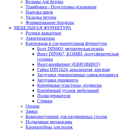
Кельмы для бетона
Трамбовки / Подготовка основания
Нарезка швов
Укладка бетона
Формирование бордюра
МЕБЕЛЬНАЯ ФУРНИТУРА
Ролики выкатные
Амортизаторы
Крепежная и соединительная фурнитура
Болт DIN603, метрическая резьба
Винт DIN967, KOMBI, полусферическая
головка
Винт-конфирмат (ЕВРОВИНТ)
Гайка DIN1624, крыльчатая, врезная
Заглушки декоративные самоклеющиеся
Заглушки евровинта
Крепёжные пластины, подвески
Крепёжный уголок мебельный
Полкодержатели
Стяжки
Опоры
Замки
Комплектующие для раздвижных столов
Подъемные механизмы
Кронштейны для полок