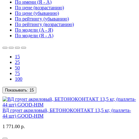
По имени (Я - A)
По цене (возрастанию)
По цене (убыванию)
По рейтингу (убыванию)
По рейтингу (возрастанию)
По модели (A - Я)
По модели (Я - A)
15
25
50
75
100
Показывать:
15
ВД грунт акриловый, БЕТОНOКОНТАКT 13,5 кг, (паллета-
44 шт) GOOD-HIM
1 771.00 р.