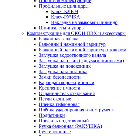
Порог и комплектующие
Профильные цилиндры
Ключ-КЛЮЧ
Ключ-РУЧКА
Накладка на замковый цилиндр
Шпингалеты и упоры
Комплектующие для ОКОН ПВХ и аксессуары
Балконная защёлка
Балконный нажимной гарнитур
Балконный нажимной гарнитур с ключом
Заглушка водоотводного канала
Заглушка на отлив (с двумя капиносами)
Заглушка на подоконник
Заглушка паза штапика
Замки безопасности
Карандаш коррекционный
Крепление импоста
Ограничитель открывания
Петли оконные
Плёнка тефлоновая
Плёнка ударопрочная и инструмент
Подпятники
Профиль подставочный
Ручка балконная (РАКУШКА)
Ручки оконные