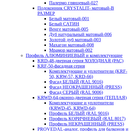
Палермо глянцевый-027
Подоконник CRYSTALIT- матовый-В
РАЗМЕР
Белый матовый-001
Белый САТИН
Венге матовый-005
Дуб натуральный матовый-006
Золотой дуб матовый-003
Махагон матовый-008
Мрамор матовый-002
Профиль АЛЮМИНИЕВЫЙ и комплектующие
KRD-48-дверная серия ХОЛОДНАЯ (РАС)
KRF-50-фасадная серия
Комплектующие и уплотнители (KRF-
50, KRW-57, KRD-66)
Фасад БЕЛЫЙ (RAL 9016)
Фасад НЕОКРАШЕННЫЙ (PRESS)
Фасад СЕРЫЙ (RAL 9006)
KRWD-64-оконно-дверная серия (ТЕПЛАЯ)
Комплектующие и уплотнители
(KRWD-45, KRWD-64)
Профиль БЕЛЫЙ (RAL 9016)
Профиль КОРИЧНЕВЫЙ (RAL 8017)
Профиль НЕКРАШЕННЫЙ (PRESS)
PROVEDAL-аналог, профиль для балконов и