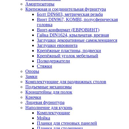
Амортизаторы
Крепежная и соединительная фурнитура
Болт DIN603, метрическая резьба
Винт DIN967, KOMBI, полусферическая
головка
Винт-конфирмат (ЕВРОВИНТ)
Гайка DIN1624, крыльчатая, врезная
Заглушки декоративные самоклеющиеся
Заглушки евровинта
Крепёжные пластины, подвески
Крепёжный уголок мебельный
Полкодержатели
Стяжки
Опоры
Замки
Комплектующие для раздвижных столов
Подъемные механизмы
Кронштейны для полок
Крючки
Лицевая фурнитура
Наполнение для кухонь
Комплектующие
Мойка
Планки для стеновых панелей
Планки для столешниц