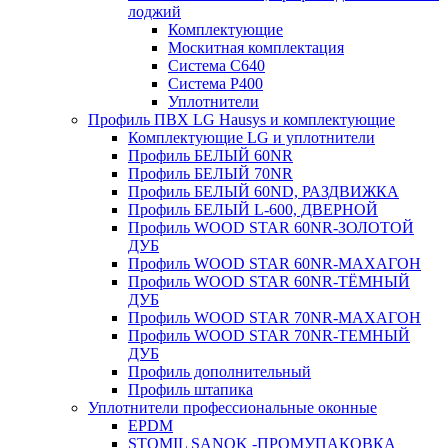
лоджий
Комплектующие
Москитная комплектация
Система C640
Система P400
Уплотнители
Профиль ПВХ LG Hausys и комплектующие
Комплектующие LG и уплотнители
Профиль БЕЛЫЙ 60NR
Профиль БЕЛЫЙ 70NR
Профиль БЕЛЫЙ 60ND, РАЗДВИЖКА
Профиль БЕЛЫЙ L-600, ДВЕРНОЙ
Профиль WOOD STAR 60NR-ЗОЛОТОЙ
ДУБ
Профиль WOOD STAR 60NR-МАХАГОН
Профиль WOOD STAR 60NR-ТЁМНЫЙ
ДУБ
Профиль WOOD STAR 70NR-МАХАГОН
Профиль WOOD STAR 70NR-ТЕМНЫЙ
ДУБ
Профиль дополнительный
Профиль штапика
Уплотнители профессиональные оконные
EPDM
STOMIL SANOK -ПРОМУПАКОВКА