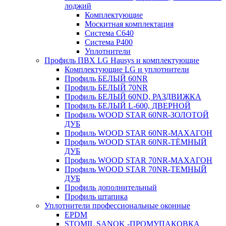
лоджий
Комплектующие
Москитная комплектация
Система C640
Система P400
Уплотнители
Профиль ПВХ LG Hausys и комплектующие
Комплектующие LG и уплотнители
Профиль БЕЛЫЙ 60NR
Профиль БЕЛЫЙ 70NR
Профиль БЕЛЫЙ 60ND, РАЗДВИЖКА
Профиль БЕЛЫЙ L-600, ДВЕРНОЙ
Профиль WOOD STAR 60NR-ЗОЛОТОЙ
ДУБ
Профиль WOOD STAR 60NR-МАХАГОН
Профиль WOOD STAR 60NR-ТЁМНЫЙ
ДУБ
Профиль WOOD STAR 70NR-МАХАГОН
Профиль WOOD STAR 70NR-ТЕМНЫЙ
ДУБ
Профиль дополнительный
Профиль штапика
Уплотнители профессиональные оконные
EPDM
STOMIL SANOK -ПРОМУПАКОВКА