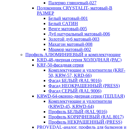
Палермо глянцевый-027
Подоконник CRYSTALIT- матовый-В
РАЗМЕР
Белый матовый-001
Белый САТИН
Венге матовый-005
Дуб натуральный матовый-006
Золотой дуб матовый-003
Махагон матовый-008
Мрамор матовый-002
Профиль АЛЮМИНИЕВЫЙ и комплектующие
KRD-48-дверная серия ХОЛОДНАЯ (РАС)
KRF-50-фасадная серия
Комплектующие и уплотнители (KRF-
50, KRW-57, KRD-66)
Фасад БЕЛЫЙ (RAL 9016)
Фасад НЕОКРАШЕННЫЙ (PRESS)
Фасад СЕРЫЙ (RAL 9006)
KRWD-64-оконно-дверная серия (ТЕПЛАЯ)
Комплектующие и уплотнители
(KRWD-45, KRWD-64)
Профиль БЕЛЫЙ (RAL 9016)
Профиль КОРИЧНЕВЫЙ (RAL 8017)
Профиль НЕКРАШЕННЫЙ (PRESS)
PROVEDAL-аналог, профиль для балконов и