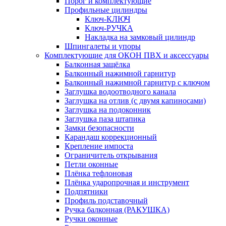
Порог и комплектующие
Профильные цилиндры
Ключ-КЛЮЧ
Ключ-РУЧКА
Накладка на замковый цилиндр
Шпингалеты и упоры
Комплектующие для ОКОН ПВХ и аксессуары
Балконная защёлка
Балконный нажимной гарнитур
Балконный нажимной гарнитур с ключом
Заглушка водоотводного канала
Заглушка на отлив (с двумя капиносами)
Заглушка на подоконник
Заглушка паза штапика
Замки безопасности
Карандаш коррекционный
Крепление импоста
Ограничитель открывания
Петли оконные
Плёнка тефлоновая
Плёнка ударопрочная и инструмент
Подпятники
Профиль подставочный
Ручка балконная (РАКУШКА)
Ручки оконные