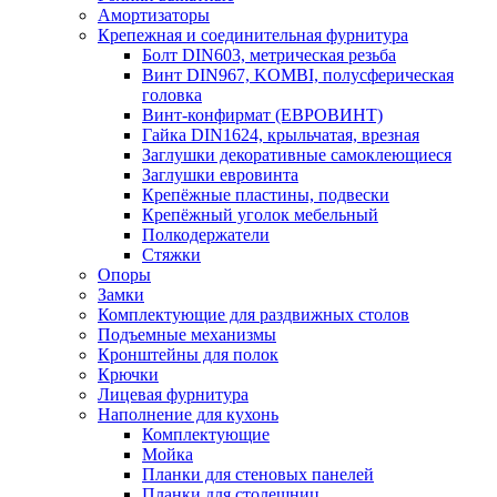
Амортизаторы
Крепежная и соединительная фурнитура
Болт DIN603, метрическая резьба
Винт DIN967, KOMBI, полусферическая
головка
Винт-конфирмат (ЕВРОВИНТ)
Гайка DIN1624, крыльчатая, врезная
Заглушки декоративные самоклеющиеся
Заглушки евровинта
Крепёжные пластины, подвески
Крепёжный уголок мебельный
Полкодержатели
Стяжки
Опоры
Замки
Комплектующие для раздвижных столов
Подъемные механизмы
Кронштейны для полок
Крючки
Лицевая фурнитура
Наполнение для кухонь
Комплектующие
Мойка
Планки для стеновых панелей
Планки для столешниц