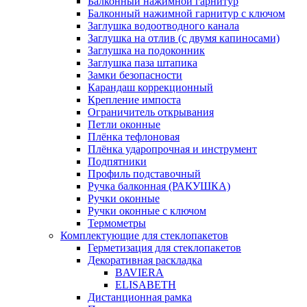
Балконный нажимной гарнитур
Балконный нажимной гарнитур с ключом
Заглушка водоотводного канала
Заглушка на отлив (с двумя капиносами)
Заглушка на подоконник
Заглушка паза штапика
Замки безопасности
Карандаш коррекционный
Крепление импоста
Ограничитель открывания
Петли оконные
Плёнка тефлоновая
Плёнка ударопрочная и инструмент
Подпятники
Профиль подставочный
Ручка балконная (РАКУШКА)
Ручки оконные
Ручки оконные с ключом
Термометры
Комплектующие для стеклопакетов
Герметизация для стеклопакетов
Декоративная раскладка
BAVIERA
ELISABETH
Дистанционная рамка