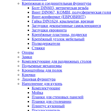
Крепежная и соединительная фурнитура
Болт DIN603, метрическая резьба
Винт DIN967, KOMBI, полусферическая голо
Винт-конфирмат (ЕВРОВИНТ)
Гайка DIN1624, крыльчатая, врезная
Заглушки декоративные самоклеющиеся
Заглушки евровинта
Крепёжные пластины, подвески
Крепёжный уголок мебельный
Полкодержатели
Стяжки
Опоры
Замки
Комплектующие для раздвижных столов
Подъемные механизмы
Кронштейны для полок
Крючки
Лицевая фурнитура
Наполнение для кухонь
Комплектующие
Мойка
Планки для стеновых панелей
Планки для столешниц
Плинтус кухонный
Посудосушитель