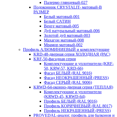
Палермо глянцевый-027
Подоконник CRYSTALIT- матовый-В
РАЗМЕР
Белый матовый-001
Белый САТИН
Венге матовый-005
Дуб натуральный матовый-006
Золотой дуб матовый-003
Махагон матовый-008
Мрамор матовый-002
Профиль АЛЮМИНИЕВЫЙ и комплектующие
KRD-48-дверная серия ХОЛОДНАЯ (РАС)
KRF-50-фасадная серия
Комплектующие и уплотнители (KRF-
50, KRW-57, KRD-66)
Фасад БЕЛЫЙ (RAL 9016)
Фасад НЕОКРАШЕННЫЙ (PRESS)
Фасад СЕРЫЙ (RAL 9006)
KRWD-64-оконно-дверная серия (ТЕПЛАЯ)
Комплектующие и уплотнители
(KRWD-45, KRWD-64)
Профиль БЕЛЫЙ (RAL 9016)
Профиль КОРИЧНЕВЫЙ (RAL 8017)
Профиль НЕКРАШЕННЫЙ (PRESS)
PROVEDAL-аналог, профиль для балконов и