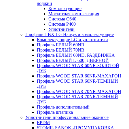
лоджий
Комплектующие
Москитная комплектация
Система C640
Система P400
Уплотнители
Профиль ПВХ LG Hausys и комплектующие
Комплектующие LG и уплотнители
Профиль БЕЛЫЙ 60NR
Профиль БЕЛЫЙ 70NR
Профиль БЕЛЫЙ 60ND, РАЗДВИЖКА
Профиль БЕЛЫЙ L-600, ДВЕРНОЙ
Профиль WOOD STAR 60NR-ЗОЛОТОЙ
ДУБ
Профиль WOOD STAR 60NR-МАХАГОН
Профиль WOOD STAR 60NR-ТЁМНЫЙ
ДУБ
Профиль WOOD STAR 70NR-МАХАГОН
Профиль WOOD STAR 70NR-ТЕМНЫЙ
ДУБ
Профиль дополнительный
Профиль штапика
Уплотнители профессиональные оконные
EPDM
STOMIL SANOK -ПРОМУПАКОВКА