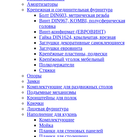
Амортизаторы
Крепежная и соединительная фурнитура
Болт DIN603, метрическая резьба
Винт DIN967, KOMBI, полусферическая
головка
Винт-конфирмат (ЕВРОВИНТ)
Гайка DIN1624, крыльчатая, врезная
Заглушки декоративные самоклеющиеся
Заглушки евровинта
Крепёжные пластины, подвески
Крепёжный уголок мебельный
Полкодержатели
Стяжки
Опоры
Замки
Комплектующие для раздвижных столов
Подъемные механизмы
Кронштейны для полок
Крючки
Лицевая фурнитура
Наполнение для кухонь
Комплектующие
Мойка
Планки для стеновых панелей
Планки для столешниц