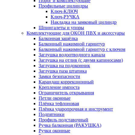
Порог и комплектующие
Профильные цилиндры
Ключ-КЛЮЧ
Ключ-РУЧКА
Накладка на замковый цилиндр
Шпингалеты и упоры
Комплектующие для ОКОН ПВХ и аксессуары
Балконная защёлка
Балконный нажимной гарнитур
Балконный нажимной гарнитур с ключом
Заглушка водоотводного канала
Заглушка на отлив (с двумя капиносами)
Заглушка на подоконник
Заглушка паза штапика
Замки безопасности
Карандаш коррекционный
Крепление импоста
Ограничитель открывания
Петли оконные
Плёнка тефлоновая
Плёнка ударопрочная и инструмент
Подпятники
Профиль подставочный
Ручка балконная (РАКУШКА)
Ручки оконные