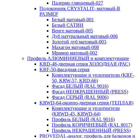
Палермо глянцевый-027
Подоконник CRYSTALIT- матовый-В
РАЗМЕР
Белый матовый-001
Белый САТИН
Венге матовый-005
Дуб натуральный матовый-006
Золотой дуб матовый-003
Махагон матовый-008
Мрамор матовый-002
Профиль АЛЮМИНИЕВЫЙ и комплектующие
KRD-48-дверная серия ХОЛОДНАЯ (РАС)
KRF-50-фасадная серия
Комплектующие и уплотнители (KRF-
50, KRW-57, KRD-66)
Фасад БЕЛЫЙ (RAL 9016)
Фасад НЕОКРАШЕННЫЙ (PRESS)
Фасад СЕРЫЙ (RAL 9006)
KRWD-64-оконно-дверная серия (ТЕПЛАЯ)
Комплектующие и уплотнители
(KRWD-45, KRWD-64)
Профиль БЕЛЫЙ (RAL 9016)
Профиль КОРИЧНЕВЫЙ (RAL 8017)
Профиль НЕКРАШЕННЫЙ (PRESS)
PROVEDAL-аналог, профиль для балконов и