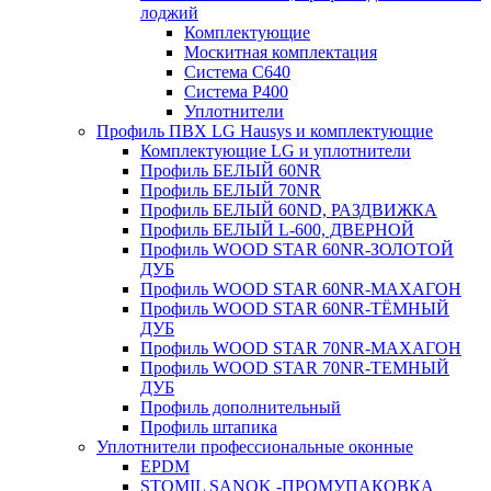
лоджий
Комплектующие
Москитная комплектация
Система C640
Система P400
Уплотнители
Профиль ПВХ LG Hausys и комплектующие
Комплектующие LG и уплотнители
Профиль БЕЛЫЙ 60NR
Профиль БЕЛЫЙ 70NR
Профиль БЕЛЫЙ 60ND, РАЗДВИЖКА
Профиль БЕЛЫЙ L-600, ДВЕРНОЙ
Профиль WOOD STAR 60NR-ЗОЛОТОЙ
ДУБ
Профиль WOOD STAR 60NR-МАХАГОН
Профиль WOOD STAR 60NR-ТЁМНЫЙ
ДУБ
Профиль WOOD STAR 70NR-МАХАГОН
Профиль WOOD STAR 70NR-ТЕМНЫЙ
ДУБ
Профиль дополнительный
Профиль штапика
Уплотнители профессиональные оконные
EPDM
STOMIL SANOK -ПРОМУПАКОВКА