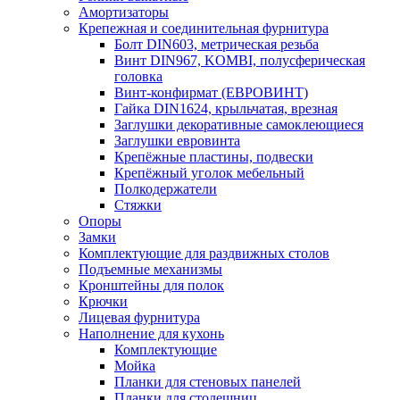
Амортизаторы
Крепежная и соединительная фурнитура
Болт DIN603, метрическая резьба
Винт DIN967, KOMBI, полусферическая
головка
Винт-конфирмат (ЕВРОВИНТ)
Гайка DIN1624, крыльчатая, врезная
Заглушки декоративные самоклеющиеся
Заглушки евровинта
Крепёжные пластины, подвески
Крепёжный уголок мебельный
Полкодержатели
Стяжки
Опоры
Замки
Комплектующие для раздвижных столов
Подъемные механизмы
Кронштейны для полок
Крючки
Лицевая фурнитура
Наполнение для кухонь
Комплектующие
Мойка
Планки для стеновых панелей
Планки для столешниц