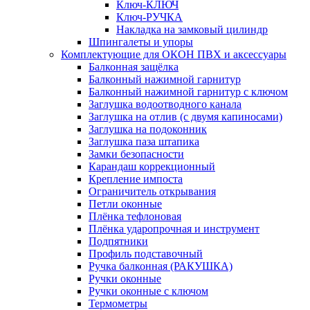
Ключ-КЛЮЧ
Ключ-РУЧКА
Накладка на замковый цилиндр
Шпингалеты и упоры
Комплектующие для ОКОН ПВХ и аксессуары
Балконная защёлка
Балконный нажимной гарнитур
Балконный нажимной гарнитур с ключом
Заглушка водоотводного канала
Заглушка на отлив (с двумя капиносами)
Заглушка на подоконник
Заглушка паза штапика
Замки безопасности
Карандаш коррекционный
Крепление импоста
Ограничитель открывания
Петли оконные
Плёнка тефлоновая
Плёнка ударопрочная и инструмент
Подпятники
Профиль подставочный
Ручка балконная (РАКУШКА)
Ручки оконные
Ручки оконные с ключом
Термометры