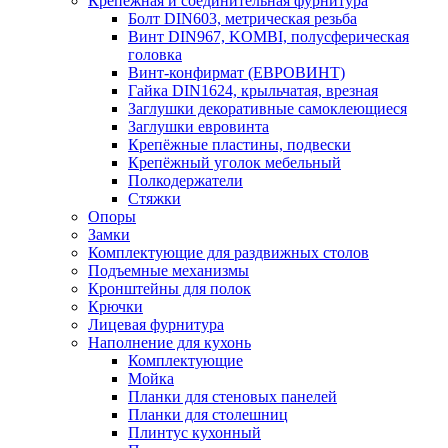
Крепежная и соединительная фурнитура
Болт DIN603, метрическая резьба
Винт DIN967, KOMBI, полусферическая
головка
Винт-конфирмат (ЕВРОВИНТ)
Гайка DIN1624, крыльчатая, врезная
Заглушки декоративные самоклеющиеся
Заглушки евровинта
Крепёжные пластины, подвески
Крепёжный уголок мебельный
Полкодержатели
Стяжки
Опоры
Замки
Комплектующие для раздвижных столов
Подъемные механизмы
Кронштейны для полок
Крючки
Лицевая фурнитура
Наполнение для кухонь
Комплектующие
Мойка
Планки для стеновых панелей
Планки для столешниц
Плинтус кухонный