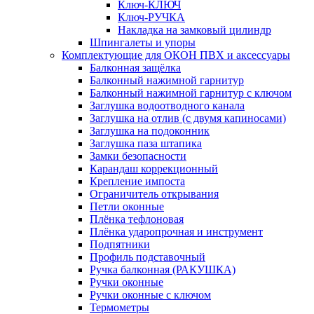
Ключ-КЛЮЧ
Ключ-РУЧКА
Накладка на замковый цилиндр
Шпингалеты и упоры
Комплектующие для ОКОН ПВХ и аксессуары
Балконная защёлка
Балконный нажимной гарнитур
Балконный нажимной гарнитур с ключом
Заглушка водоотводного канала
Заглушка на отлив (с двумя капиносами)
Заглушка на подоконник
Заглушка паза штапика
Замки безопасности
Карандаш коррекционный
Крепление импоста
Ограничитель открывания
Петли оконные
Плёнка тефлоновая
Плёнка ударопрочная и инструмент
Подпятники
Профиль подставочный
Ручка балконная (РАКУШКА)
Ручки оконные
Ручки оконные с ключом
Термометры