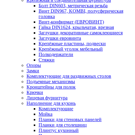
Крепежная и соединительная фурнитура
Болт DIN603, метрическая резьба
Винт DIN967, KOMBI, полусферическая
головка
Винт-конфирмат (ЕВРОВИНТ)
Гайка DIN1624, крыльчатая, врезная
Заглушки декоративные самоклеющиеся
Заглушки евровинта
Крепёжные пластины, подвески
Крепёжный уголок мебельный
Полкодержатели
Стяжки
Опоры
Замки
Комплектующие для раздвижных столов
Подъемные механизмы
Кронштейны для полок
Крючки
Лицевая фурнитура
Наполнение для кухонь
Комплектующие
Мойка
Планки для стеновых панелей
Планки для столешниц
Плинтус кухонный