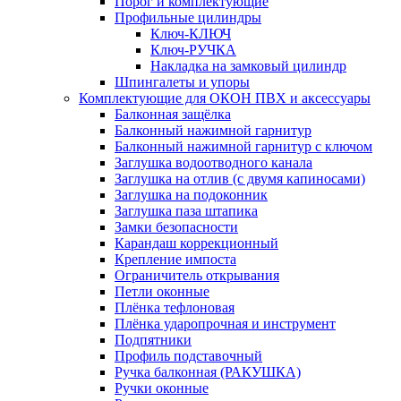
Порог и комплектующие
Профильные цилиндры
Ключ-КЛЮЧ
Ключ-РУЧКА
Накладка на замковый цилиндр
Шпингалеты и упоры
Комплектующие для ОКОН ПВХ и аксессуары
Балконная защёлка
Балконный нажимной гарнитур
Балконный нажимной гарнитур с ключом
Заглушка водоотводного канала
Заглушка на отлив (с двумя капиносами)
Заглушка на подоконник
Заглушка паза штапика
Замки безопасности
Карандаш коррекционный
Крепление импоста
Ограничитель открывания
Петли оконные
Плёнка тефлоновая
Плёнка ударопрочная и инструмент
Подпятники
Профиль подставочный
Ручка балконная (РАКУШКА)
Ручки оконные