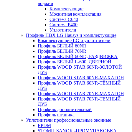
лоджий
Комплектующие
Москитная комплектация
Система C640
Система P400
Уплотнители
Профиль ПВХ LG Hausys и комплектующие
Комплектующие LG и уплотнители
Профиль БЕЛЫЙ 60NR
Профиль БЕЛЫЙ 70NR
Профиль БЕЛЫЙ 60ND, РАЗДВИЖКА
Профиль БЕЛЫЙ L-600, ДВЕРНОЙ
Профиль WOOD STAR 60NR-ЗОЛОТОЙ
ДУБ
Профиль WOOD STAR 60NR-МАХАГОН
Профиль WOOD STAR 60NR-ТЁМНЫЙ
ДУБ
Профиль WOOD STAR 70NR-МАХАГОН
Профиль WOOD STAR 70NR-ТЕМНЫЙ
ДУБ
Профиль дополнительный
Профиль штапика
Уплотнители профессиональные оконные
EPDM
STOMIL SANOK -ПРОМУПАКОВКА