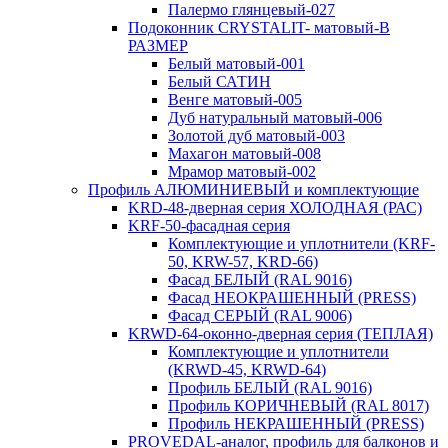
Палермо глянцевый-027
Подоконник CRYSTALIT- матовый-В
РАЗМЕР
Белый матовый-001
Белый САТИН
Венге матовый-005
Дуб натуральный матовый-006
Золотой дуб матовый-003
Махагон матовый-008
Мрамор матовый-002
Профиль АЛЮМИНИЕВЫЙ и комплектующие
KRD-48-дверная серия ХОЛОДНАЯ (РАС)
KRF-50-фасадная серия
Комплектующие и уплотнители (KRF-
50, KRW-57, KRD-66)
Фасад БЕЛЫЙ (RAL 9016)
Фасад НЕОКРАШЕННЫЙ (PRESS)
Фасад СЕРЫЙ (RAL 9006)
KRWD-64-оконно-дверная серия (ТЕПЛАЯ)
Комплектующие и уплотнители
(KRWD-45, KRWD-64)
Профиль БЕЛЫЙ (RAL 9016)
Профиль КОРИЧНЕВЫЙ (RAL 8017)
Профиль НЕКРАШЕННЫЙ (PRESS)
PROVEDAL-аналог, профиль для балконов и