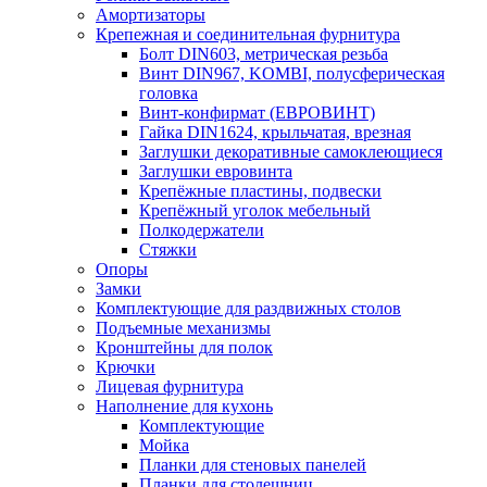
Амортизаторы
Крепежная и соединительная фурнитура
Болт DIN603, метрическая резьба
Винт DIN967, KOMBI, полусферическая
головка
Винт-конфирмат (ЕВРОВИНТ)
Гайка DIN1624, крыльчатая, врезная
Заглушки декоративные самоклеющиеся
Заглушки евровинта
Крепёжные пластины, подвески
Крепёжный уголок мебельный
Полкодержатели
Стяжки
Опоры
Замки
Комплектующие для раздвижных столов
Подъемные механизмы
Кронштейны для полок
Крючки
Лицевая фурнитура
Наполнение для кухонь
Комплектующие
Мойка
Планки для стеновых панелей
Планки для столешниц