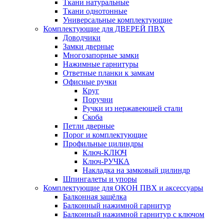
Ткани натуральные
Ткани однотонные
Универсальные комплектующие
Комплектующие для ДВЕРЕЙ ПВХ
Доводчики
Замки дверные
Многозапорные замки
Нажимные гарнитуры
Ответные планки к замкам
Офисные ручки
Круг
Поручни
Ручки из нержавеющей стали
Скоба
Петли дверные
Порог и комплектующие
Профильные цилиндры
Ключ-КЛЮЧ
Ключ-РУЧКА
Накладка на замковый цилиндр
Шпингалеты и упоры
Комплектующие для ОКОН ПВХ и аксессуары
Балконная защёлка
Балконный нажимной гарнитур
Балконный нажимной гарнитур с ключом