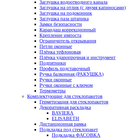
Заглушка водоотводного канала
Заглушка на отлив (с двумя капиносами)
Заглушка на подоконник
Заглушка паза штапика
Замки безопасности
Карандаш коррекционный
Крепление импоста
Ограничитель открывания
Петли оконные
Плёнка тефлоновая
Плёнка ударопрочная и инструмент
Подпятники
Профиль подставочный
Ручка балконная (РАКУШКА)
Ручки оконные
Ручки оконные с ключом
Термометры
Комплектующие для стеклопакетов
Герметизация для стеклопакетов
Декоративная раскладка
BAVIERA
ELISABETH
Дистанционная рамка
Подкладка под стеклопакет
Подкладка ФАСОВКА