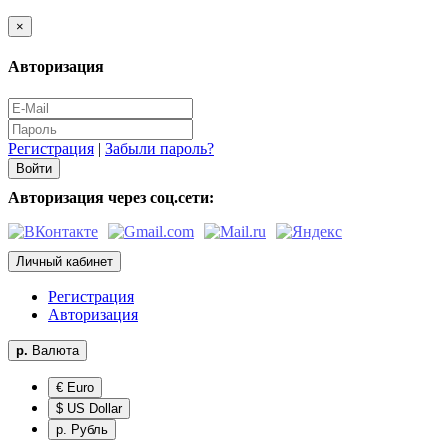
×
Авторизация
Регистрация
|
Забыли пароль?
Авторизация через соц.сети:
Личный кабинет
Регистрация
Авторизация
р.
Валюта
€ Euro
$ US Dollar
р. Рубль