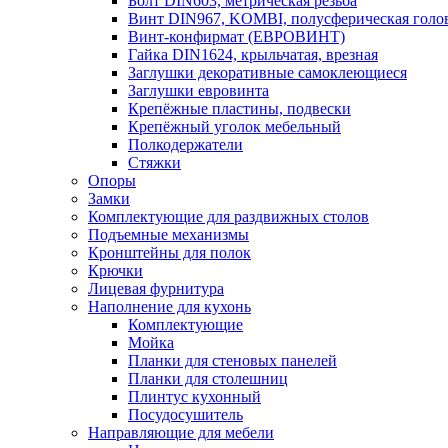
Болт DIN603, метрическая резьба
Винт DIN967, KOMBI, полусферическая голо
Винт-конфирмат (ЕВРОВИНТ)
Гайка DIN1624, крыльчатая, врезная
Заглушки декоративные самоклеющиеся
Заглушки евровинта
Крепёжные пластины, подвески
Крепёжный уголок мебельный
Полкодержатели
Стяжки
Опоры
Замки
Комплектующие для раздвижных столов
Подъемные механизмы
Кронштейны для полок
Крючки
Лицевая фурнитура
Наполнение для кухонь
Комплектующие
Мойка
Планки для стеновых панелей
Планки для столешниц
Плинтус кухонный
Посудосушитель
Направляющие для мебели