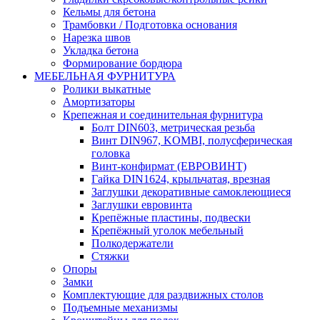
Кельмы для бетона
Трамбовки / Подготовка основания
Нарезка швов
Укладка бетона
Формирование бордюра
МЕБЕЛЬНАЯ ФУРНИТУРА
Ролики выкатные
Амортизаторы
Крепежная и соединительная фурнитура
Болт DIN603, метрическая резьба
Винт DIN967, KOMBI, полусферическая
головка
Винт-конфирмат (ЕВРОВИНТ)
Гайка DIN1624, крыльчатая, врезная
Заглушки декоративные самоклеющиеся
Заглушки евровинта
Крепёжные пластины, подвески
Крепёжный уголок мебельный
Полкодержатели
Стяжки
Опоры
Замки
Комплектующие для раздвижных столов
Подъемные механизмы