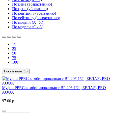
По цене (возрастанию)
По цене (убыванию)
По рейтингу (убыванию)
По рейтингу (возрастанию)
По модели (A - Я)
По модели (Я - A)
15
25
50
75
100
Показывать:
15
Муфта PPRC комбинированная с ВР 20* 1/2", БЕЛАЯ, PRO
AQUA
97.00 р.