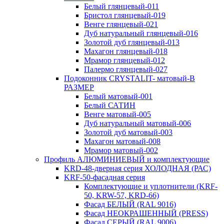
Белый глянцевый-011
Бристол глянцевый-019
Венге глянцевый-021
Дуб натуральный глянцевый-016
Золотой дуб глянцевый-013
Махагон глянцевый-018
Мрамор глянцевый-012
Палермо глянцевый-027
Подоконник CRYSTALIT- матовый-В
РАЗМЕР
Белый матовый-001
Белый САТИН
Венге матовый-005
Дуб натуральный матовый-006
Золотой дуб матовый-003
Махагон матовый-008
Мрамор матовый-002
Профиль АЛЮМИНИЕВЫЙ и комплектующие
KRD-48-дверная серия ХОЛОДНАЯ (РАС)
KRF-50-фасадная серия
Комплектующие и уплотнители (KRF-
50, KRW-57, KRD-66)
Фасад БЕЛЫЙ (RAL 9016)
Фасад НЕОКРАШЕННЫЙ (PRESS)
Фасад СЕРЫЙ (RAL 9006)