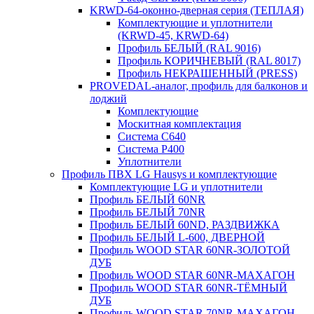
KRWD-64-оконно-дверная серия (ТЕПЛАЯ)
Комплектующие и уплотнители
(KRWD-45, KRWD-64)
Профиль БЕЛЫЙ (RAL 9016)
Профиль КОРИЧНЕВЫЙ (RAL 8017)
Профиль НЕКРАШЕННЫЙ (PRESS)
PROVEDAL-аналог, профиль для балконов и
лоджий
Комплектующие
Москитная комплектация
Система C640
Система P400
Уплотнители
Профиль ПВХ LG Hausys и комплектующие
Комплектующие LG и уплотнители
Профиль БЕЛЫЙ 60NR
Профиль БЕЛЫЙ 70NR
Профиль БЕЛЫЙ 60ND, РАЗДВИЖКА
Профиль БЕЛЫЙ L-600, ДВЕРНОЙ
Профиль WOOD STAR 60NR-ЗОЛОТОЙ
ДУБ
Профиль WOOD STAR 60NR-МАХАГОН
Профиль WOOD STAR 60NR-ТЁМНЫЙ
ДУБ
Профиль WOOD STAR 70NR-МАХАГОН