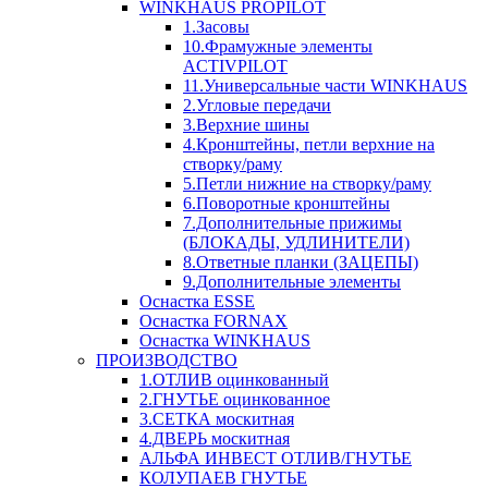
WINKHAUS PROPILOT
1.Засовы
10.Фрамужные элементы
ACTIVPILOT
11.Универсальные части WINKHAUS
2.Угловые передачи
3.Верхние шины
4.Кронштейны, петли верхние на
створку/раму
5.Петли нижние на створку/раму
6.Поворотные кронштейны
7.Дополнительные прижимы
(БЛОКАДЫ, УДЛИНИТЕЛИ)
8.Ответные планки (ЗАЦЕПЫ)
9.Дополнительные элементы
Оснастка ESSE
Оснастка FORNAX
Оснастка WINKHAUS
ПРОИЗВОДСТВО
1.ОТЛИВ оцинкованный
2.ГНУТЬЕ оцинкованное
3.СЕТКА москитная
4.ДВЕРЬ москитная
АЛЬФА ИНВЕСТ ОТЛИВ/ГНУТЬЕ
КОЛУПАЕВ ГНУТЬЕ