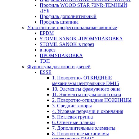
Профиль WOOD STAR 70NR-ТЕМНЫЙ
ДУБ
Профиль дополнительный
Профиль штапика
Уплотнители профессиональные оконные
EPDM
STOMIL SANOK -ПРОМУПАКОВКА
STOMIL SANOK-в порез
в порез
ПРОМУПАКОВКА
ТЭП
Фурнитура для окон и дверей
ESSE
1. Поворотно- ОТКИДНЫЕ
механизмы центральные DM15
10. Элементы фрамужного окна
11. Элементы штульпового окна
2. Поворотно-откидные НОЖНИЦЫ
3. Средние запоры
4. Угловые передачи и окончания
5. Петлевая группа
6. Ответные планки
7. Дополнительные элементы
8. Поворотные механизмы