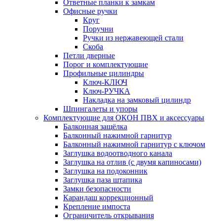
Ответные планки к замкам
Офисные ручки
Круг
Поручни
Ручки из нержавеющей стали
Скоба
Петли дверные
Порог и комплектующие
Профильные цилиндры
Ключ-КЛЮЧ
Ключ-РУЧКА
Накладка на замковый цилиндр
Шпингалеты и упоры
Комплектующие для ОКОН ПВХ и аксессуары
Балконная защёлка
Балконный нажимной гарнитур
Балконный нажимной гарнитур с ключом
Заглушка водоотводного канала
Заглушка на отлив (с двумя капиносами)
Заглушка на подоконник
Заглушка паза штапика
Замки безопасности
Карандаш коррекционный
Крепление импоста
Ограничитель открывания