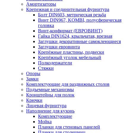
Амортизаторы
Крепежная и соединительная фурнитура
Болт DIN603, метрическая резьба
Винт DIN967, KOMBI, полусферическая
головка
Винт-конфирмат (ЕВРОВИНТ)
Гайка DIN1624, крыльчатая, врезная
Заглушки декоративные самоклеющиеся
Заглушки евровинта
Крепёжные пластины, подвески
Крепёжный уголок мебельный
Полкодержатели
Стяжки
Опоры
Замки
Комплектующие для раздвижных столов
Подъемные механизмы
Кронштейны для полок
Крючки
Лицевая фурнитура
Наполнение для кухонь
Комплектующие
Мойка
Планки для стеновых панелей
Планки для столешниц