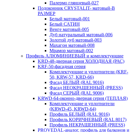
Палермо глянцевый-027
Подоконник CRYSTALIT- матовый-В
РАЗМЕР
Белый матовый-001
Белый САТИН
Венге матовый-005
Дуб натуральный матовый-006
Золотой дуб матовый-003
Махагон матовый-008
Мрамор матовый-002
Профиль АЛЮМИНИЕВЫЙ и комплектующие
KRD-48-дверная серия ХОЛОДНАЯ (РАС)
KRF-50-фасадная серия
Комплектующие и уплотнители (KRF-
50, KRW-57, KRD-66)
Фасад БЕЛЫЙ (RAL 9016)
Фасад НЕОКРАШЕННЫЙ (PRESS)
Фасад СЕРЫЙ (RAL 9006)
KRWD-64-оконно-дверная серия (ТЕПЛАЯ)
Комплектующие и уплотнители
(KRWD-45, KRWD-64)
Профиль БЕЛЫЙ (RAL 9016)
Профиль КОРИЧНЕВЫЙ (RAL 8017)
Профиль НЕКРАШЕННЫЙ (PRESS)
PROVEDAL-аналог, профиль для балконов и