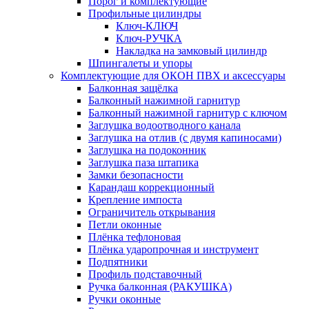
Порог и комплектующие
Профильные цилиндры
Ключ-КЛЮЧ
Ключ-РУЧКА
Накладка на замковый цилиндр
Шпингалеты и упоры
Комплектующие для ОКОН ПВХ и аксессуары
Балконная защёлка
Балконный нажимной гарнитур
Балконный нажимной гарнитур с ключом
Заглушка водоотводного канала
Заглушка на отлив (с двумя капиносами)
Заглушка на подоконник
Заглушка паза штапика
Замки безопасности
Карандаш коррекционный
Крепление импоста
Ограничитель открывания
Петли оконные
Плёнка тефлоновая
Плёнка ударопрочная и инструмент
Подпятники
Профиль подставочный
Ручка балконная (РАКУШКА)
Ручки оконные