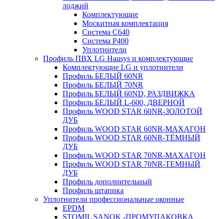
лоджий
Комплектующие
Москитная комплектация
Система C640
Система P400
Уплотнители
Профиль ПВХ LG Hausys и комплектующие
Комплектующие LG и уплотнители
Профиль БЕЛЫЙ 60NR
Профиль БЕЛЫЙ 70NR
Профиль БЕЛЫЙ 60ND, РАЗДВИЖКА
Профиль БЕЛЫЙ L-600, ДВЕРНОЙ
Профиль WOOD STAR 60NR-ЗОЛОТОЙ
ДУБ
Профиль WOOD STAR 60NR-МАХАГОН
Профиль WOOD STAR 60NR-ТЁМНЫЙ
ДУБ
Профиль WOOD STAR 70NR-МАХАГОН
Профиль WOOD STAR 70NR-ТЕМНЫЙ
ДУБ
Профиль дополнительный
Профиль штапика
Уплотнители профессиональные оконные
EPDM
STOMIL SANOK -ПРОМУПАКОВКА