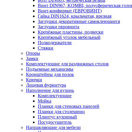
Болт DIN603, метрическая резьба
Винт DIN967, KOMBI, полусферическая голо
Винт-конфирмат (ЕВРОВИНТ)
Гайка DIN1624, крыльчатая, врезная
Заглушки декоративные самоклеющиеся
Заглушки евровинта
Крепёжные пластины, подвески
Крепёжный уголок мебельный
Полкодержатели
Стяжки
Опоры
Замки
Комплектующие для раздвижных столов
Подъемные механизмы
Кронштейны для полок
Крючки
Лицевая фурнитура
Наполнение для кухонь
Комплектующие
Мойка
Планки для стеновых панелей
Планки для столешниц
Плинтус кухонный
Посудосушитель
Направляющие для мебели