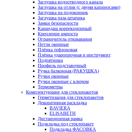
Заглушка водоотводного канала
Заглушка на отлив (с двумя капиносами)
Заглушка на подоконник
Заглушка паза штапика
Замки безопасности
Карандаш коррекционный
Крепление импоста
Ограничитель открывания
Петли оконные
Плёнка тефлоновая
Плёнка ударопрочная и инструмент
Подпятники
Профиль подставочный
Ручка балконная (РАКУШКА)
Ручки оконные
Ручки оконные с ключом
Термометры
Комплектующие для стеклопакетов
Герметизация для стеклопакетов
Декоративная раскладка
BAVIERA
ELISABETH
Дистанционная рамка
Подкладка под стеклопакет
Подкладка ФАСОВКА