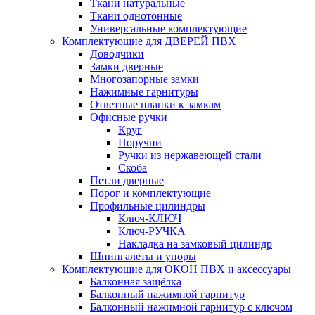
Ткани натуральные
Ткани однотонные
Универсальные комплектующие
Комплектующие для ДВЕРЕЙ ПВХ
Доводчики
Замки дверные
Многозапорные замки
Нажимные гарнитуры
Ответные планки к замкам
Офисные ручки
Круг
Поручни
Ручки из нержавеющей стали
Скоба
Петли дверные
Порог и комплектующие
Профильные цилиндры
Ключ-КЛЮЧ
Ключ-РУЧКА
Накладка на замковый цилиндр
Шпингалеты и упоры
Комплектующие для ОКОН ПВХ и аксессуары
Балконная защёлка
Балконный нажимной гарнитур
Балконный нажимной гарнитур с ключом