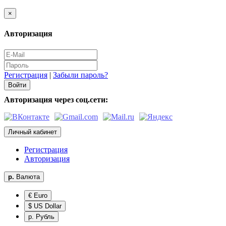
×
Авторизация
Регистрация
|
Забыли пароль?
Авторизация через соц.сети:
Личный кабинет
Регистрация
Авторизация
р.
Валюта
€ Euro
$ US Dollar
р. Рубль