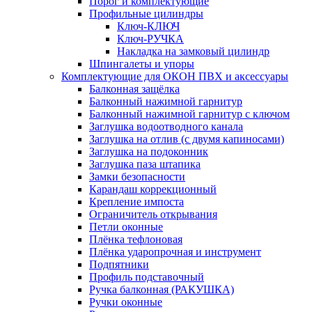
Порог и комплектующие
Профильные цилиндры
Ключ-КЛЮЧ
Ключ-РУЧКА
Накладка на замковый цилиндр
Шпингалеты и упоры
Комплектующие для ОКОН ПВХ и аксессуары
Балконная защёлка
Балконный нажимной гарнитур
Балконный нажимной гарнитур с ключом
Заглушка водоотводного канала
Заглушка на отлив (с двумя капиносами)
Заглушка на подоконник
Заглушка паза штапика
Замки безопасности
Карандаш коррекционный
Крепление импоста
Ограничитель открывания
Петли оконные
Плёнка тефлоновая
Плёнка ударопрочная и инструмент
Подпятники
Профиль подставочный
Ручка балконная (РАКУШКА)
Ручки оконные