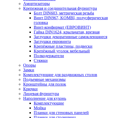
Амортизаторы
Крепежная и соединительная фурнитура
Болт DIN603, метрическая резьба
Винт DIN967, KOMBI, полусферическая
головка
Винт-конфирмат (ЕВРОВИНТ)
Гайка DIN1624, крыльчатая, врезная
Заглушки декоративные самоклеющиеся
Заглушки евровинта
Крепёжные пластины, подвески
Крепёжный уголок мебельный
Полкодержатели
Стяжки
Опоры
Замки
Комплектующие для раздвижных столов
Подъемные механизмы
Кронштейны для полок
Крючки
Лицевая фурнитура
Наполнение для кухонь
Комплектующие
Мойка
Планки для стеновых панелей
Планки для столешниц