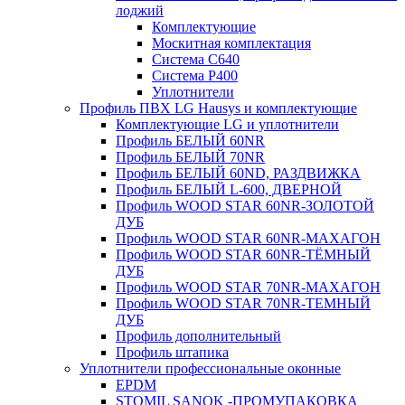
лоджий
Комплектующие
Москитная комплектация
Система C640
Система P400
Уплотнители
Профиль ПВХ LG Hausys и комплектующие
Комплектующие LG и уплотнители
Профиль БЕЛЫЙ 60NR
Профиль БЕЛЫЙ 70NR
Профиль БЕЛЫЙ 60ND, РАЗДВИЖКА
Профиль БЕЛЫЙ L-600, ДВЕРНОЙ
Профиль WOOD STAR 60NR-ЗОЛОТОЙ
ДУБ
Профиль WOOD STAR 60NR-МАХАГОН
Профиль WOOD STAR 60NR-ТЁМНЫЙ
ДУБ
Профиль WOOD STAR 70NR-МАХАГОН
Профиль WOOD STAR 70NR-ТЕМНЫЙ
ДУБ
Профиль дополнительный
Профиль штапика
Уплотнители профессиональные оконные
EPDM
STOMIL SANOK -ПРОМУПАКОВКА