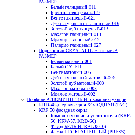
РАЗМЕР
Белый глянцевый-011
Бристол глянцевый-019
Венге глянцевый-021
Дуб натуральный глянцевый-016
Золотой дуб глянцевый-013
Махагон глянцевый-018
Мрамор глянцевый-012
Палермо глянцевый-027
Подоконник CRYSTALIT- матовый-В
РАЗМЕР
Белый матовый-001
Белый САТИН
Венге матовый-005
Дуб натуральный матовый-006
Золотой дуб матовый-003
Махагон матовый-008
Мрамор матовый-002
Профиль АЛЮМИНИЕВЫЙ и комплектующие
KRD-48-дверная серия ХОЛОДНАЯ (РАС)
KRF-50-фасадная серия
Комплектующие и уплотнители (KRF-
50, KRW-57, KRD-66)
Фасад БЕЛЫЙ (RAL 9016)
Фасад НЕОКРАШЕННЫЙ (PRESS)