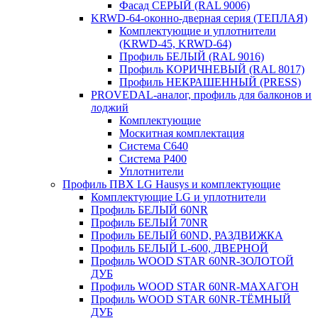
Фасад СЕРЫЙ (RAL 9006)
KRWD-64-оконно-дверная серия (ТЕПЛАЯ)
Комплектующие и уплотнители
(KRWD-45, KRWD-64)
Профиль БЕЛЫЙ (RAL 9016)
Профиль КОРИЧНЕВЫЙ (RAL 8017)
Профиль НЕКРАШЕННЫЙ (PRESS)
PROVEDAL-аналог, профиль для балконов и
лоджий
Комплектующие
Москитная комплектация
Система C640
Система P400
Уплотнители
Профиль ПВХ LG Hausys и комплектующие
Комплектующие LG и уплотнители
Профиль БЕЛЫЙ 60NR
Профиль БЕЛЫЙ 70NR
Профиль БЕЛЫЙ 60ND, РАЗДВИЖКА
Профиль БЕЛЫЙ L-600, ДВЕРНОЙ
Профиль WOOD STAR 60NR-ЗОЛОТОЙ
ДУБ
Профиль WOOD STAR 60NR-МАХАГОН
Профиль WOOD STAR 60NR-ТЁМНЫЙ
ДУБ