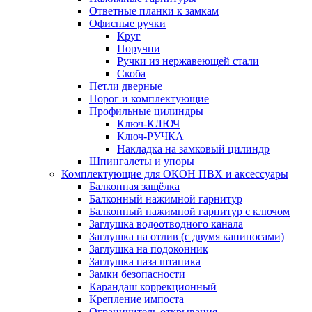
Ответные планки к замкам
Офисные ручки
Круг
Поручни
Ручки из нержавеющей стали
Скоба
Петли дверные
Порог и комплектующие
Профильные цилиндры
Ключ-КЛЮЧ
Ключ-РУЧКА
Накладка на замковый цилиндр
Шпингалеты и упоры
Комплектующие для ОКОН ПВХ и аксессуары
Балконная защёлка
Балконный нажимной гарнитур
Балконный нажимной гарнитур с ключом
Заглушка водоотводного канала
Заглушка на отлив (с двумя капиносами)
Заглушка на подоконник
Заглушка паза штапика
Замки безопасности
Карандаш коррекционный
Крепление импоста
Ограничитель открывания