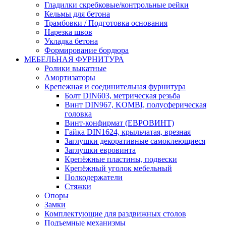
Гладилки скребковые/контрольные рейки
Кельмы для бетона
Трамбовки / Подготовка основания
Нарезка швов
Укладка бетона
Формирование бордюра
МЕБЕЛЬНАЯ ФУРНИТУРА
Ролики выкатные
Амортизаторы
Крепежная и соединительная фурнитура
Болт DIN603, метрическая резьба
Винт DIN967, KOMBI, полусферическая
головка
Винт-конфирмат (ЕВРОВИНТ)
Гайка DIN1624, крыльчатая, врезная
Заглушки декоративные самоклеющиеся
Заглушки евровинта
Крепёжные пластины, подвески
Крепёжный уголок мебельный
Полкодержатели
Стяжки
Опоры
Замки
Комплектующие для раздвижных столов
Подъемные механизмы