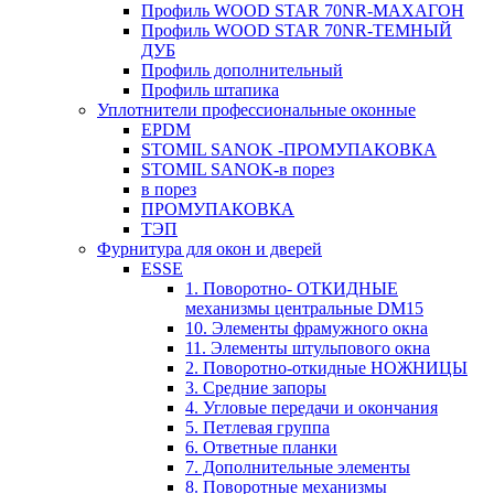
Профиль WOOD STAR 70NR-МАХАГОН
Профиль WOOD STAR 70NR-ТЕМНЫЙ
ДУБ
Профиль дополнительный
Профиль штапика
Уплотнители профессиональные оконные
EPDM
STOMIL SANOK -ПРОМУПАКОВКА
STOMIL SANOK-в порез
в порез
ПРОМУПАКОВКА
ТЭП
Фурнитура для окон и дверей
ESSE
1. Поворотно- ОТКИДНЫЕ
механизмы центральные DM15
10. Элементы фрамужного окна
11. Элементы штульпового окна
2. Поворотно-откидные НОЖНИЦЫ
3. Средние запоры
4. Угловые передачи и окончания
5. Петлевая группа
6. Ответные планки
7. Дополнительные элементы
8. Поворотные механизмы