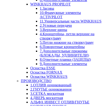
WINKHAUS PROPILOT
1.Засовы
10.Фрамужные элементы
ACTIVPILOT
11.Универсальные части WINKHAUS
2.Угловые передачи
3.Верхние шины
4.Кронштейны, петли верхние на
створку/раму
5.Петли нижние на створку/раму
6.Поворотные кронштейны
7.Дополнительные прижимы
(БЛОКАДЫ, УДЛИНИТЕЛИ)
8.Ответные планки (ЗАЦЕПЫ)
9.Дополнительные элементы
Оснастка ESSE
Оснастка FORNAX
Оснастка WINKHAUS
ПРОИЗВОДСТВО
1.ОТЛИВ оцинкованный
2.ГНУТЬЕ оцинкованное
3.СЕТКА москитная
4.ДВЕРЬ москитная
АЛЬФА ИНВЕСТ ОТЛИВ/ГНУТЬЕ