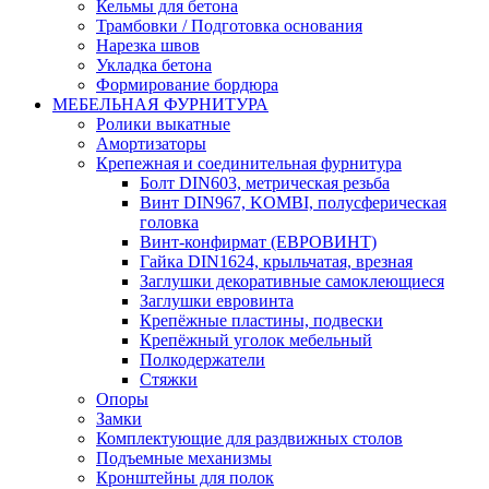
Кельмы для бетона
Трамбовки / Подготовка основания
Нарезка швов
Укладка бетона
Формирование бордюра
МЕБЕЛЬНАЯ ФУРНИТУРА
Ролики выкатные
Амортизаторы
Крепежная и соединительная фурнитура
Болт DIN603, метрическая резьба
Винт DIN967, KOMBI, полусферическая
головка
Винт-конфирмат (ЕВРОВИНТ)
Гайка DIN1624, крыльчатая, врезная
Заглушки декоративные самоклеющиеся
Заглушки евровинта
Крепёжные пластины, подвески
Крепёжный уголок мебельный
Полкодержатели
Стяжки
Опоры
Замки
Комплектующие для раздвижных столов
Подъемные механизмы
Кронштейны для полок