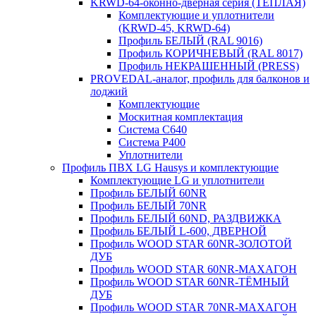
KRWD-64-оконно-дверная серия (ТЕПЛАЯ)
Комплектующие и уплотнители
(KRWD-45, KRWD-64)
Профиль БЕЛЫЙ (RAL 9016)
Профиль КОРИЧНЕВЫЙ (RAL 8017)
Профиль НЕКРАШЕННЫЙ (PRESS)
PROVEDAL-аналог, профиль для балконов и
лоджий
Комплектующие
Москитная комплектация
Система C640
Система P400
Уплотнители
Профиль ПВХ LG Hausys и комплектующие
Комплектующие LG и уплотнители
Профиль БЕЛЫЙ 60NR
Профиль БЕЛЫЙ 70NR
Профиль БЕЛЫЙ 60ND, РАЗДВИЖКА
Профиль БЕЛЫЙ L-600, ДВЕРНОЙ
Профиль WOOD STAR 60NR-ЗОЛОТОЙ
ДУБ
Профиль WOOD STAR 60NR-МАХАГОН
Профиль WOOD STAR 60NR-ТЁМНЫЙ
ДУБ
Профиль WOOD STAR 70NR-МАХАГОН