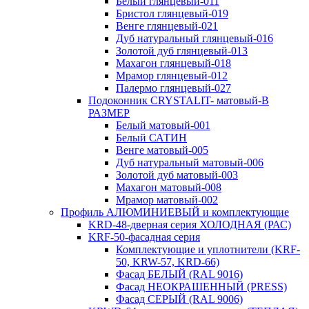
Белый глянцевый-011
Бристол глянцевый-019
Венге глянцевый-021
Дуб натуральный глянцевый-016
Золотой дуб глянцевый-013
Махагон глянцевый-018
Мрамор глянцевый-012
Палермо глянцевый-027
Подоконник CRYSTALIT- матовый-В
РАЗМЕР
Белый матовый-001
Белый САТИН
Венге матовый-005
Дуб натуральный матовый-006
Золотой дуб матовый-003
Махагон матовый-008
Мрамор матовый-002
Профиль АЛЮМИНИЕВЫЙ и комплектующие
KRD-48-дверная серия ХОЛОДНАЯ (РАС)
KRF-50-фасадная серия
Комплектующие и уплотнители (KRF-
50, KRW-57, KRD-66)
Фасад БЕЛЫЙ (RAL 9016)
Фасад НЕОКРАШЕННЫЙ (PRESS)
Фасад СЕРЫЙ (RAL 9006)