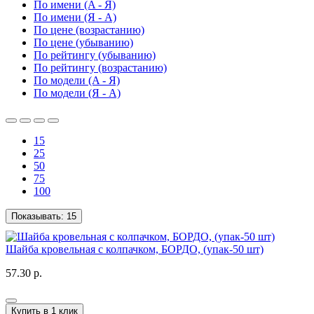
По имени (A - Я)
По имени (Я - A)
По цене (возрастанию)
По цене (убыванию)
По рейтингу (убыванию)
По рейтингу (возрастанию)
По модели (A - Я)
По модели (Я - A)
15
25
50
75
100
Показывать:
15
Шайба кровельная с колпачком, БОРДО, (упак-50 шт)
57.30 р.
Купить в 1 клик