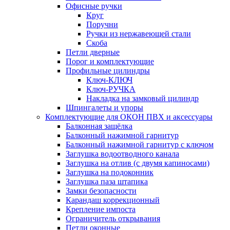
Офисные ручки
Круг
Поручни
Ручки из нержавеющей стали
Скоба
Петли дверные
Порог и комплектующие
Профильные цилиндры
Ключ-КЛЮЧ
Ключ-РУЧКА
Накладка на замковый цилиндр
Шпингалеты и упоры
Комплектующие для ОКОН ПВХ и аксессуары
Балконная защёлка
Балконный нажимной гарнитур
Балконный нажимной гарнитур с ключом
Заглушка водоотводного канала
Заглушка на отлив (с двумя капиносами)
Заглушка на подоконник
Заглушка паза штапика
Замки безопасности
Карандаш коррекционный
Крепление импоста
Ограничитель открывания
Петли оконные