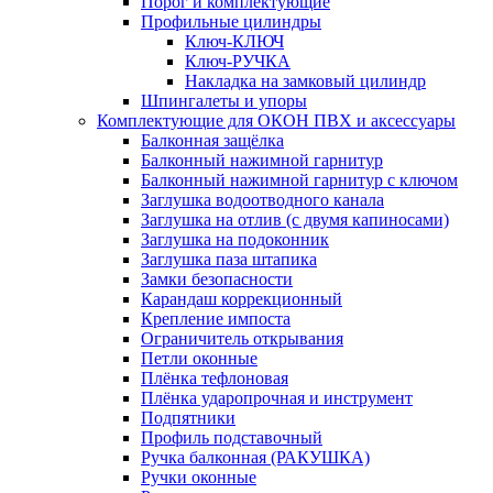
Порог и комплектующие
Профильные цилиндры
Ключ-КЛЮЧ
Ключ-РУЧКА
Накладка на замковый цилиндр
Шпингалеты и упоры
Комплектующие для ОКОН ПВХ и аксессуары
Балконная защёлка
Балконный нажимной гарнитур
Балконный нажимной гарнитур с ключом
Заглушка водоотводного канала
Заглушка на отлив (с двумя капиносами)
Заглушка на подоконник
Заглушка паза штапика
Замки безопасности
Карандаш коррекционный
Крепление импоста
Ограничитель открывания
Петли оконные
Плёнка тефлоновая
Плёнка ударопрочная и инструмент
Подпятники
Профиль подставочный
Ручка балконная (РАКУШКА)
Ручки оконные