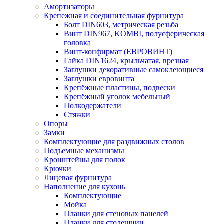
Амортизаторы
Крепежная и соединительная фурнитура
Болт DIN603, метрическая резьба
Винт DIN967, KOMBI, полусферическая
головка
Винт-конфирмат (ЕВРОВИНТ)
Гайка DIN1624, крыльчатая, врезная
Заглушки декоративные самоклеющиеся
Заглушки евровинта
Крепёжные пластины, подвески
Крепёжный уголок мебельный
Полкодержатели
Стяжки
Опоры
Замки
Комплектующие для раздвижных столов
Подъемные механизмы
Кронштейны для полок
Крючки
Лицевая фурнитура
Наполнение для кухонь
Комплектующие
Мойка
Планки для стеновых панелей
Планки для столешниц