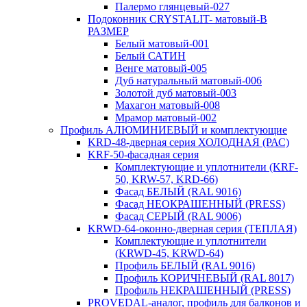
Палермо глянцевый-027
Подоконник CRYSTALIT- матовый-В
РАЗМЕР
Белый матовый-001
Белый САТИН
Венге матовый-005
Дуб натуральный матовый-006
Золотой дуб матовый-003
Махагон матовый-008
Мрамор матовый-002
Профиль АЛЮМИНИЕВЫЙ и комплектующие
KRD-48-дверная серия ХОЛОДНАЯ (РАС)
KRF-50-фасадная серия
Комплектующие и уплотнители (KRF-
50, KRW-57, KRD-66)
Фасад БЕЛЫЙ (RAL 9016)
Фасад НЕОКРАШЕННЫЙ (PRESS)
Фасад СЕРЫЙ (RAL 9006)
KRWD-64-оконно-дверная серия (ТЕПЛАЯ)
Комплектующие и уплотнители
(KRWD-45, KRWD-64)
Профиль БЕЛЫЙ (RAL 9016)
Профиль КОРИЧНЕВЫЙ (RAL 8017)
Профиль НЕКРАШЕННЫЙ (PRESS)
PROVEDAL-аналог, профиль для балконов и