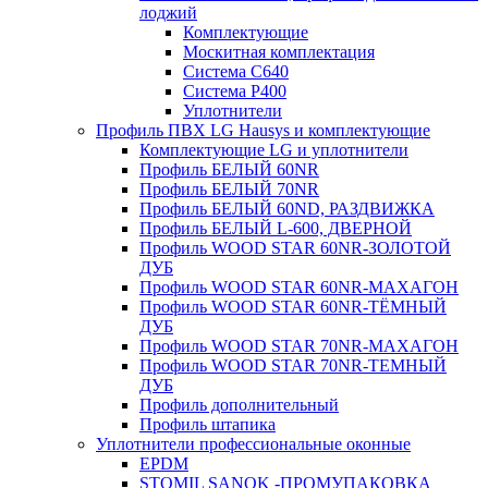
лоджий
Комплектующие
Москитная комплектация
Система C640
Система P400
Уплотнители
Профиль ПВХ LG Hausys и комплектующие
Комплектующие LG и уплотнители
Профиль БЕЛЫЙ 60NR
Профиль БЕЛЫЙ 70NR
Профиль БЕЛЫЙ 60ND, РАЗДВИЖКА
Профиль БЕЛЫЙ L-600, ДВЕРНОЙ
Профиль WOOD STAR 60NR-ЗОЛОТОЙ
ДУБ
Профиль WOOD STAR 60NR-МАХАГОН
Профиль WOOD STAR 60NR-ТЁМНЫЙ
ДУБ
Профиль WOOD STAR 70NR-МАХАГОН
Профиль WOOD STAR 70NR-ТЕМНЫЙ
ДУБ
Профиль дополнительный
Профиль штапика
Уплотнители профессиональные оконные
EPDM
STOMIL SANOK -ПРОМУПАКОВКА