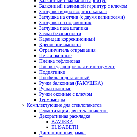
Балконный нажимной гарнитур
Балконный нажимной гарнитур с ключом
Заглушка водоотводного канала
Заглушка на отлив (с двумя капиносами)
Заглушка на подоконник
Заглушка паза штапика
Замки безопасности
Карандаш коррекционный
Крепление импоста
Ограничитель открывания
Петли оконные
Плёнка тефлоновая
Плёнка ударопрочная и инструмент
Подпятники
Профиль подставочный
Ручка балконная (РАКУШКА)
Ручки оконные
Ручки оконные с ключом
Термометры
Комплектующие для стеклопакетов
Герметизация для стеклопакетов
Декоративная раскладка
BAVIERA
ELISABETH
Дистанционная рамка