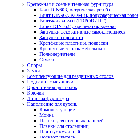
Крепежная и соединительная фурнитура
Болт DIN603, метрическая резьба
Винт DIN967, KOMBI, полусферическая голо
Винт-конфирмат (ЕВРОВИНТ)
Гайка DIN1624, крыльчатая, врезная
Заглушки декоративные самоклеющиеся
Заглушки евровинта
Крепёжные пластины, подвески
Крепёжный уголок мебельный
Полкодержатели
Стяжки
Опоры
Замки
Комплектующие для раздвижных столов
Подъемные механизмы
Кронштейны для полок
Крючки
Лицевая фурнитура
Наполнение для кухонь
Комплектующие
Мойка
Планки для стеновых панелей
Планки для столешниц
Плинтус кухонный
Посудосушитель