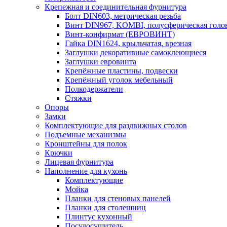
Крепежная и соединительная фурнитура
Болт DIN603, метрическая резьба
Винт DIN967, KOMBI, полусферическая голо
Винт-конфирмат (ЕВРОВИНТ)
Гайка DIN1624, крыльчатая, врезная
Заглушки декоративные самоклеющиеся
Заглушки евровинта
Крепёжные пластины, подвески
Крепёжный уголок мебельный
Полкодержатели
Стяжки
Опоры
Замки
Комплектующие для раздвижных столов
Подъемные механизмы
Кронштейны для полок
Крючки
Лицевая фурнитура
Наполнение для кухонь
Комплектующие
Мойка
Планки для стеновых панелей
Планки для столешниц
Плинтус кухонный
Посудосушитель