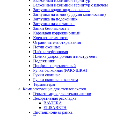
Балконный нажимной гарнитур
Балконный нажимной гарнитур с ключом
Заглушка водоотводного канала
Заглушка на отлив (с двумя капиносами)
Заглушка на подоконник
Заглушка паза штапика
Замки безопасности
Карандаш коррекционный
Крепление импоста
Ограничитель открывания
Петли оконные
Плёнка тефлоновая
Плёнка ударопрочная и инструмент
Подпятники
Профиль подставочный
Ручка балконная (РАКУШКА)
Ручки оконные
Ручки оконные с ключом
Термометры
Комплектующие для стеклопакетов
Герметизация для стеклопакетов
Декоративная раскладка
BAVIERA
ELISABETH
Дистанционная рамка