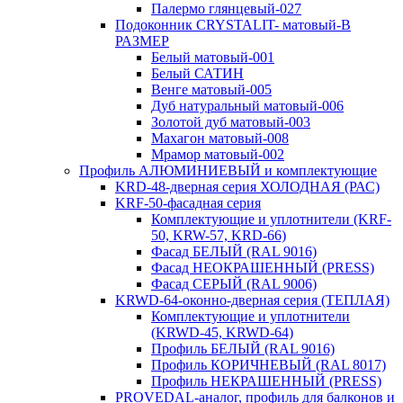
Палермо глянцевый-027
Подоконник CRYSTALIT- матовый-В
РАЗМЕР
Белый матовый-001
Белый САТИН
Венге матовый-005
Дуб натуральный матовый-006
Золотой дуб матовый-003
Махагон матовый-008
Мрамор матовый-002
Профиль АЛЮМИНИЕВЫЙ и комплектующие
KRD-48-дверная серия ХОЛОДНАЯ (РАС)
KRF-50-фасадная серия
Комплектующие и уплотнители (KRF-
50, KRW-57, KRD-66)
Фасад БЕЛЫЙ (RAL 9016)
Фасад НЕОКРАШЕННЫЙ (PRESS)
Фасад СЕРЫЙ (RAL 9006)
KRWD-64-оконно-дверная серия (ТЕПЛАЯ)
Комплектующие и уплотнители
(KRWD-45, KRWD-64)
Профиль БЕЛЫЙ (RAL 9016)
Профиль КОРИЧНЕВЫЙ (RAL 8017)
Профиль НЕКРАШЕННЫЙ (PRESS)
PROVEDAL-аналог, профиль для балконов и