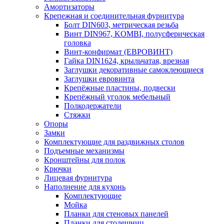
Амортизаторы
Крепежная и соединительная фурнитура
Болт DIN603, метрическая резьба
Винт DIN967, KOMBI, полусферическая
головка
Винт-конфирмат (ЕВРОВИНТ)
Гайка DIN1624, крыльчатая, врезная
Заглушки декоративные самоклеющиеся
Заглушки евровинта
Крепёжные пластины, подвески
Крепёжный уголок мебельный
Полкодержатели
Стяжки
Опоры
Замки
Комплектующие для раздвижных столов
Подъемные механизмы
Кронштейны для полок
Крючки
Лицевая фурнитура
Наполнение для кухонь
Комплектующие
Мойка
Планки для стеновых панелей
Планки для столешниц