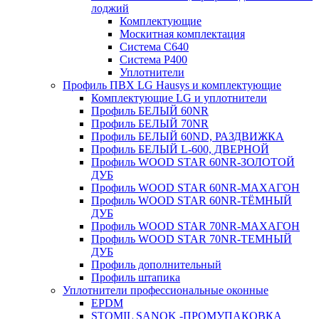
лоджий
Комплектующие
Москитная комплектация
Система C640
Система P400
Уплотнители
Профиль ПВХ LG Hausys и комплектующие
Комплектующие LG и уплотнители
Профиль БЕЛЫЙ 60NR
Профиль БЕЛЫЙ 70NR
Профиль БЕЛЫЙ 60ND, РАЗДВИЖКА
Профиль БЕЛЫЙ L-600, ДВЕРНОЙ
Профиль WOOD STAR 60NR-ЗОЛОТОЙ
ДУБ
Профиль WOOD STAR 60NR-МАХАГОН
Профиль WOOD STAR 60NR-ТЁМНЫЙ
ДУБ
Профиль WOOD STAR 70NR-МАХАГОН
Профиль WOOD STAR 70NR-ТЕМНЫЙ
ДУБ
Профиль дополнительный
Профиль штапика
Уплотнители профессиональные оконные
EPDM
STOMIL SANOK -ПРОМУПАКОВКА