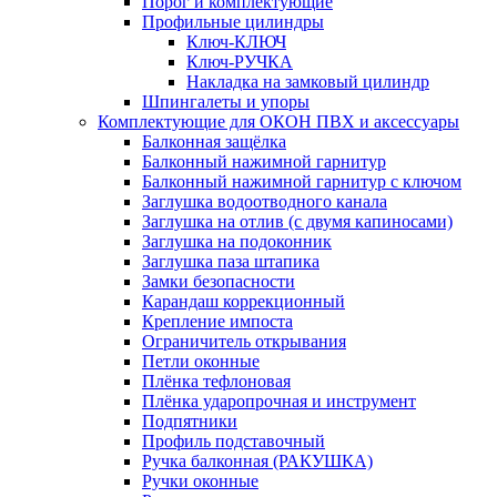
Порог и комплектующие
Профильные цилиндры
Ключ-КЛЮЧ
Ключ-РУЧКА
Накладка на замковый цилиндр
Шпингалеты и упоры
Комплектующие для ОКОН ПВХ и аксессуары
Балконная защёлка
Балконный нажимной гарнитур
Балконный нажимной гарнитур с ключом
Заглушка водоотводного канала
Заглушка на отлив (с двумя капиносами)
Заглушка на подоконник
Заглушка паза штапика
Замки безопасности
Карандаш коррекционный
Крепление импоста
Ограничитель открывания
Петли оконные
Плёнка тефлоновая
Плёнка ударопрочная и инструмент
Подпятники
Профиль подставочный
Ручка балконная (РАКУШКА)
Ручки оконные