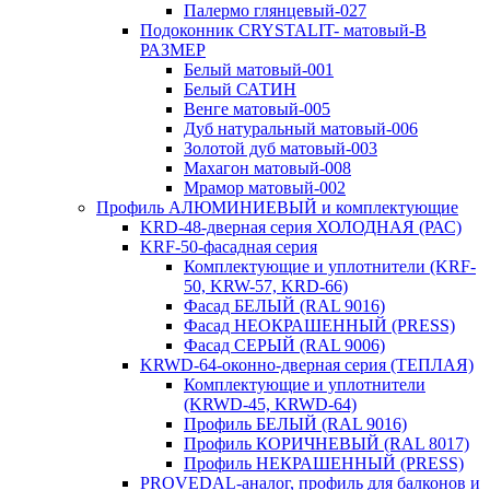
Палермо глянцевый-027
Подоконник CRYSTALIT- матовый-В
РАЗМЕР
Белый матовый-001
Белый САТИН
Венге матовый-005
Дуб натуральный матовый-006
Золотой дуб матовый-003
Махагон матовый-008
Мрамор матовый-002
Профиль АЛЮМИНИЕВЫЙ и комплектующие
KRD-48-дверная серия ХОЛОДНАЯ (РАС)
KRF-50-фасадная серия
Комплектующие и уплотнители (KRF-
50, KRW-57, KRD-66)
Фасад БЕЛЫЙ (RAL 9016)
Фасад НЕОКРАШЕННЫЙ (PRESS)
Фасад СЕРЫЙ (RAL 9006)
KRWD-64-оконно-дверная серия (ТЕПЛАЯ)
Комплектующие и уплотнители
(KRWD-45, KRWD-64)
Профиль БЕЛЫЙ (RAL 9016)
Профиль КОРИЧНЕВЫЙ (RAL 8017)
Профиль НЕКРАШЕННЫЙ (PRESS)
PROVEDAL-аналог, профиль для балконов и