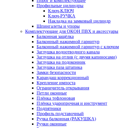
Порог и комплектующие
Профильные цилиндры
Ключ-КЛЮЧ
Ключ-РУЧКА
Накладка на замковый цилиндр
Шпингалеты и упоры
Комплектующие для ОКОН ПВХ и аксессуары
Балконная защёлка
Балконный нажимной гарнитур
Балконный нажимной гарнитур с ключом
Заглушка водоотводного канала
Заглушка на отлив (с двумя капиносами)
Заглушка на подоконник
Заглушка паза штапика
Замки безопасности
Карандаш коррекционный
Крепление импоста
Ограничитель открывания
Петли оконные
Плёнка тефлоновая
Плёнка ударопрочная и инструмент
Подпятники
Профиль подставочный
Ручка балконная (РАКУШКА)
Ручки оконные