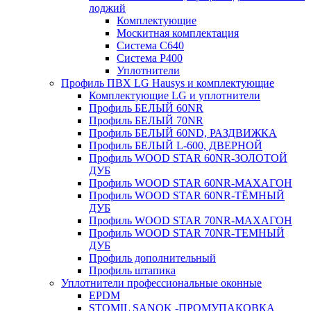
лоджий
Комплектующие
Москитная комплектация
Система C640
Система P400
Уплотнители
Профиль ПВХ LG Hausys и комплектующие
Комплектующие LG и уплотнители
Профиль БЕЛЫЙ 60NR
Профиль БЕЛЫЙ 70NR
Профиль БЕЛЫЙ 60ND, РАЗДВИЖКА
Профиль БЕЛЫЙ L-600, ДВЕРНОЙ
Профиль WOOD STAR 60NR-ЗОЛОТОЙ
ДУБ
Профиль WOOD STAR 60NR-МАХАГОН
Профиль WOOD STAR 60NR-ТЁМНЫЙ
ДУБ
Профиль WOOD STAR 70NR-МАХАГОН
Профиль WOOD STAR 70NR-ТЕМНЫЙ
ДУБ
Профиль дополнительный
Профиль штапика
Уплотнители профессиональные оконные
EPDM
STOMIL SANOK -ПРОМУПАКОВКА