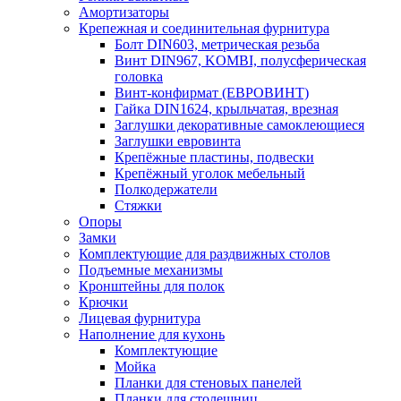
Амортизаторы
Крепежная и соединительная фурнитура
Болт DIN603, метрическая резьба
Винт DIN967, KOMBI, полусферическая
головка
Винт-конфирмат (ЕВРОВИНТ)
Гайка DIN1624, крыльчатая, врезная
Заглушки декоративные самоклеющиеся
Заглушки евровинта
Крепёжные пластины, подвески
Крепёжный уголок мебельный
Полкодержатели
Стяжки
Опоры
Замки
Комплектующие для раздвижных столов
Подъемные механизмы
Кронштейны для полок
Крючки
Лицевая фурнитура
Наполнение для кухонь
Комплектующие
Мойка
Планки для стеновых панелей
Планки для столешниц