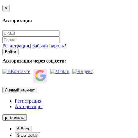
×
Авторизация
Регистрация
|
Забыли пароль?
Авторизация через соц.сети:
Личный кабинет
Регистрация
Авторизация
р.
Валюта
€ Euro
$ US Dollar