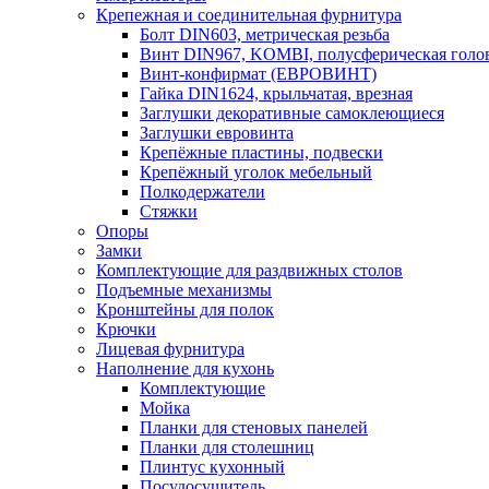
Крепежная и соединительная фурнитура
Болт DIN603, метрическая резьба
Винт DIN967, KOMBI, полусферическая голо
Винт-конфирмат (ЕВРОВИНТ)
Гайка DIN1624, крыльчатая, врезная
Заглушки декоративные самоклеющиеся
Заглушки евровинта
Крепёжные пластины, подвески
Крепёжный уголок мебельный
Полкодержатели
Стяжки
Опоры
Замки
Комплектующие для раздвижных столов
Подъемные механизмы
Кронштейны для полок
Крючки
Лицевая фурнитура
Наполнение для кухонь
Комплектующие
Мойка
Планки для стеновых панелей
Планки для столешниц
Плинтус кухонный
Посудосушитель