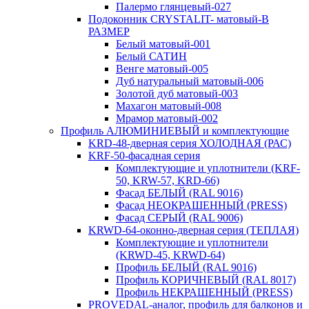
Палермо глянцевый-027
Подоконник CRYSTALIT- матовый-В
РАЗМЕР
Белый матовый-001
Белый САТИН
Венге матовый-005
Дуб натуральный матовый-006
Золотой дуб матовый-003
Махагон матовый-008
Мрамор матовый-002
Профиль АЛЮМИНИЕВЫЙ и комплектующие
KRD-48-дверная серия ХОЛОДНАЯ (РАС)
KRF-50-фасадная серия
Комплектующие и уплотнители (KRF-
50, KRW-57, KRD-66)
Фасад БЕЛЫЙ (RAL 9016)
Фасад НЕОКРАШЕННЫЙ (PRESS)
Фасад СЕРЫЙ (RAL 9006)
KRWD-64-оконно-дверная серия (ТЕПЛАЯ)
Комплектующие и уплотнители
(KRWD-45, KRWD-64)
Профиль БЕЛЫЙ (RAL 9016)
Профиль КОРИЧНЕВЫЙ (RAL 8017)
Профиль НЕКРАШЕННЫЙ (PRESS)
PROVEDAL-аналог, профиль для балконов и