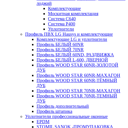
лоджий
Комплектующие
Москитная комплектация
Система C640
Система P400
Уплотнители
Профиль ПВХ LG Hausys и комплектующие
Комплектующие LG и уплотнители
Профиль БЕЛЫЙ 60NR
Профиль БЕЛЫЙ 70NR
Профиль БЕЛЫЙ 60ND, РАЗДВИЖКА
Профиль БЕЛЫЙ L-600, ДВЕРНОЙ
Профиль WOOD STAR 60NR-ЗОЛОТОЙ
ДУБ
Профиль WOOD STAR 60NR-МАХАГОН
Профиль WOOD STAR 60NR-ТЁМНЫЙ
ДУБ
Профиль WOOD STAR 70NR-МАХАГОН
Профиль WOOD STAR 70NR-ТЕМНЫЙ
ДУБ
Профиль дополнительный
Профиль штапика
Уплотнители профессиональные оконные
EPDM
STOMIL SANOK -ПРОМУПАКОВКА