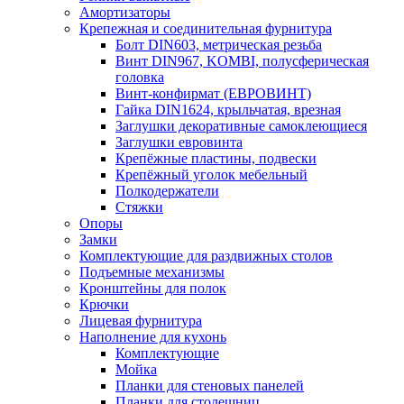
Амортизаторы
Крепежная и соединительная фурнитура
Болт DIN603, метрическая резьба
Винт DIN967, KOMBI, полусферическая
головка
Винт-конфирмат (ЕВРОВИНТ)
Гайка DIN1624, крыльчатая, врезная
Заглушки декоративные самоклеющиеся
Заглушки евровинта
Крепёжные пластины, подвески
Крепёжный уголок мебельный
Полкодержатели
Стяжки
Опоры
Замки
Комплектующие для раздвижных столов
Подъемные механизмы
Кронштейны для полок
Крючки
Лицевая фурнитура
Наполнение для кухонь
Комплектующие
Мойка
Планки для стеновых панелей
Планки для столешниц