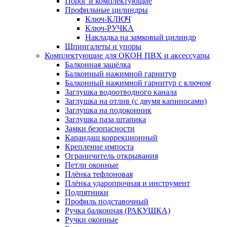
Порог и комплектующие
Профильные цилиндры
Ключ-КЛЮЧ
Ключ-РУЧКА
Накладка на замковый цилиндр
Шпингалеты и упоры
Комплектующие для ОКОН ПВХ и аксессуары
Балконная защёлка
Балконный нажимной гарнитур
Балконный нажимной гарнитур с ключом
Заглушка водоотводного канала
Заглушка на отлив (с двумя капиносами)
Заглушка на подоконник
Заглушка паза штапика
Замки безопасности
Карандаш коррекционный
Крепление импоста
Ограничитель открывания
Петли оконные
Плёнка тефлоновая
Плёнка ударопрочная и инструмент
Подпятники
Профиль подставочный
Ручка балконная (РАКУШКА)
Ручки оконные