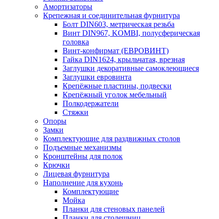
Амортизаторы
Крепежная и соединительная фурнитура
Болт DIN603, метрическая резьба
Винт DIN967, KOMBI, полусферическая
головка
Винт-конфирмат (ЕВРОВИНТ)
Гайка DIN1624, крыльчатая, врезная
Заглушки декоративные самоклеющиеся
Заглушки евровинта
Крепёжные пластины, подвески
Крепёжный уголок мебельный
Полкодержатели
Стяжки
Опоры
Замки
Комплектующие для раздвижных столов
Подъемные механизмы
Кронштейны для полок
Крючки
Лицевая фурнитура
Наполнение для кухонь
Комплектующие
Мойка
Планки для стеновых панелей
Планки для столешниц