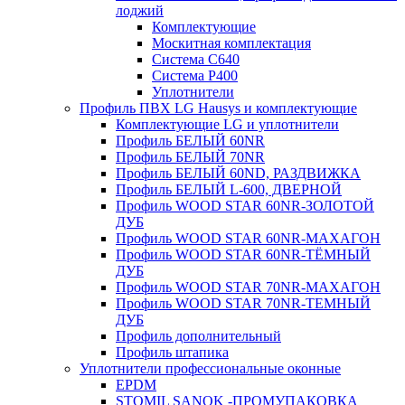
лоджий
Комплектующие
Москитная комплектация
Система C640
Система P400
Уплотнители
Профиль ПВХ LG Hausys и комплектующие
Комплектующие LG и уплотнители
Профиль БЕЛЫЙ 60NR
Профиль БЕЛЫЙ 70NR
Профиль БЕЛЫЙ 60ND, РАЗДВИЖКА
Профиль БЕЛЫЙ L-600, ДВЕРНОЙ
Профиль WOOD STAR 60NR-ЗОЛОТОЙ
ДУБ
Профиль WOOD STAR 60NR-МАХАГОН
Профиль WOOD STAR 60NR-ТЁМНЫЙ
ДУБ
Профиль WOOD STAR 70NR-МАХАГОН
Профиль WOOD STAR 70NR-ТЕМНЫЙ
ДУБ
Профиль дополнительный
Профиль штапика
Уплотнители профессиональные оконные
EPDM
STOMIL SANOK -ПРОМУПАКОВКА