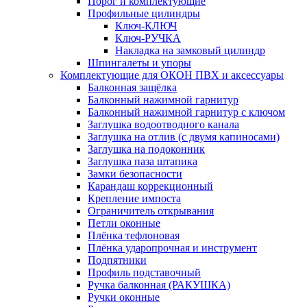
Порог и комплектующие
Профильные цилиндры
Ключ-КЛЮЧ
Ключ-РУЧКА
Накладка на замковый цилиндр
Шпингалеты и упоры
Комплектующие для ОКОН ПВХ и аксессуары
Балконная защёлка
Балконный нажимной гарнитур
Балконный нажимной гарнитур с ключом
Заглушка водоотводного канала
Заглушка на отлив (с двумя капиносами)
Заглушка на подоконник
Заглушка паза штапика
Замки безопасности
Карандаш коррекционный
Крепление импоста
Ограничитель открывания
Петли оконные
Плёнка тефлоновая
Плёнка ударопрочная и инструмент
Подпятники
Профиль подставочный
Ручка балконная (РАКУШКА)
Ручки оконные