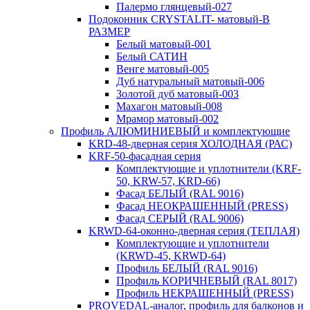
Палермо глянцевый-027
Подоконник CRYSTALIT- матовый-В
РАЗМЕР
Белый матовый-001
Белый САТИН
Венге матовый-005
Дуб натуральный матовый-006
Золотой дуб матовый-003
Махагон матовый-008
Мрамор матовый-002
Профиль АЛЮМИНИЕВЫЙ и комплектующие
KRD-48-дверная серия ХОЛОДНАЯ (РАС)
KRF-50-фасадная серия
Комплектующие и уплотнители (KRF-
50, KRW-57, KRD-66)
Фасад БЕЛЫЙ (RAL 9016)
Фасад НЕОКРАШЕННЫЙ (PRESS)
Фасад СЕРЫЙ (RAL 9006)
KRWD-64-оконно-дверная серия (ТЕПЛАЯ)
Комплектующие и уплотнители
(KRWD-45, KRWD-64)
Профиль БЕЛЫЙ (RAL 9016)
Профиль КОРИЧНЕВЫЙ (RAL 8017)
Профиль НЕКРАШЕННЫЙ (PRESS)
PROVEDAL-аналог, профиль для балконов и