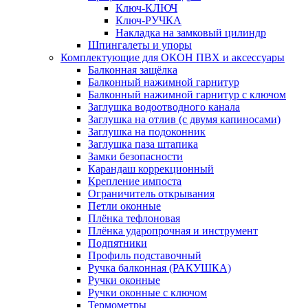
Ключ-КЛЮЧ
Ключ-РУЧКА
Накладка на замковый цилиндр
Шпингалеты и упоры
Комплектующие для ОКОН ПВХ и аксессуары
Балконная защёлка
Балконный нажимной гарнитур
Балконный нажимной гарнитур с ключом
Заглушка водоотводного канала
Заглушка на отлив (с двумя капиносами)
Заглушка на подоконник
Заглушка паза штапика
Замки безопасности
Карандаш коррекционный
Крепление импоста
Ограничитель открывания
Петли оконные
Плёнка тефлоновая
Плёнка ударопрочная и инструмент
Подпятники
Профиль подставочный
Ручка балконная (РАКУШКА)
Ручки оконные
Ручки оконные с ключом
Термометры