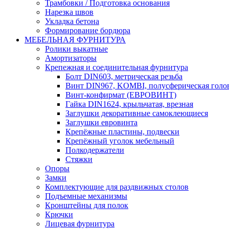
Трамбовки / Подготовка основания
Нарезка швов
Укладка бетона
Формирование бордюра
МЕБЕЛЬНАЯ ФУРНИТУРА
Ролики выкатные
Амортизаторы
Крепежная и соединительная фурнитура
Болт DIN603, метрическая резьба
Винт DIN967, KOMBI, полусферическая голо
Винт-конфирмат (ЕВРОВИНТ)
Гайка DIN1624, крыльчатая, врезная
Заглушки декоративные самоклеющиеся
Заглушки евровинта
Крепёжные пластины, подвески
Крепёжный уголок мебельный
Полкодержатели
Стяжки
Опоры
Замки
Комплектующие для раздвижных столов
Подъемные механизмы
Кронштейны для полок
Крючки
Лицевая фурнитура