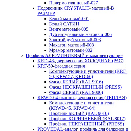
Палермо глянцевый-027
Подоконник CRYSTALIT- матовый-В
РАЗМЕР
Белый матовый-001
Белый САТИН
Венге матовый-005
Дуб натуральный матовый-006
Золотой дуб матовый-003
Махагон матовый-008
Мрамор матовый-002
Профиль АЛЮМИНИЕВЫЙ и комплектующие
KRD-48-дверная серия ХОЛОДНАЯ (РАС)
KRF-50-фасадная серия
Комплектующие и уплотнители (KRF-
50, KRW-57, KRD-66)
Фасад БЕЛЫЙ (RAL 9016)
Фасад НЕОКРАШЕННЫЙ (PRESS)
Фасад СЕРЫЙ (RAL 9006)
KRWD-64-оконно-дверная серия (ТЕПЛАЯ)
Комплектующие и уплотнители
(KRWD-45, KRWD-64)
Профиль БЕЛЫЙ (RAL 9016)
Профиль КОРИЧНЕВЫЙ (RAL 8017)
Профиль НЕКРАШЕННЫЙ (PRESS)
PROVEDAL-аналог, профиль для балконов и