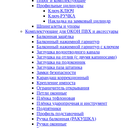
Порог и комплектующие
Профильные цилиндры
Ключ-КЛЮЧ
Ключ-РУЧКА
Накладка на замковый цилиндр
Шпингалеты и упоры
Комплектующие для ОКОН ПВХ и аксессуары
Балконная защёлка
Балконный нажимной гарнитур
Балконный нажимной гарнитур с ключом
Заглушка водоотводного канала
Заглушка на отлив (с двумя капиносами)
Заглушка на подоконник
Заглушка паза штапика
Замки безопасности
Карандаш коррекционный
Крепление импоста
Ограничитель открывания
Петли оконные
Плёнка тефлоновая
Плёнка ударопрочная и инструмент
Подпятники
Профиль подставочный
Ручка балконная (РАКУШКА)
Ручки оконные