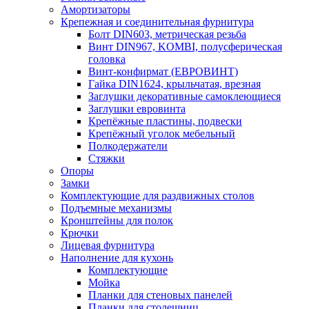
Амортизаторы
Крепежная и соединительная фурнитура
Болт DIN603, метрическая резьба
Винт DIN967, KOMBI, полусферическая
головка
Винт-конфирмат (ЕВРОВИНТ)
Гайка DIN1624, крыльчатая, врезная
Заглушки декоративные самоклеющиеся
Заглушки евровинта
Крепёжные пластины, подвески
Крепёжный уголок мебельный
Полкодержатели
Стяжки
Опоры
Замки
Комплектующие для раздвижных столов
Подъемные механизмы
Кронштейны для полок
Крючки
Лицевая фурнитура
Наполнение для кухонь
Комплектующие
Мойка
Планки для стеновых панелей
Планки для столешниц