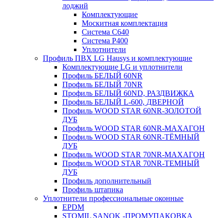
лоджий
Комплектующие
Москитная комплектация
Система C640
Система P400
Уплотнители
Профиль ПВХ LG Hausys и комплектующие
Комплектующие LG и уплотнители
Профиль БЕЛЫЙ 60NR
Профиль БЕЛЫЙ 70NR
Профиль БЕЛЫЙ 60ND, РАЗДВИЖКА
Профиль БЕЛЫЙ L-600, ДВЕРНОЙ
Профиль WOOD STAR 60NR-ЗОЛОТОЙ
ДУБ
Профиль WOOD STAR 60NR-МАХАГОН
Профиль WOOD STAR 60NR-ТЁМНЫЙ
ДУБ
Профиль WOOD STAR 70NR-МАХАГОН
Профиль WOOD STAR 70NR-ТЕМНЫЙ
ДУБ
Профиль дополнительный
Профиль штапика
Уплотнители профессиональные оконные
EPDM
STOMIL SANOK -ПРОМУПАКОВКА