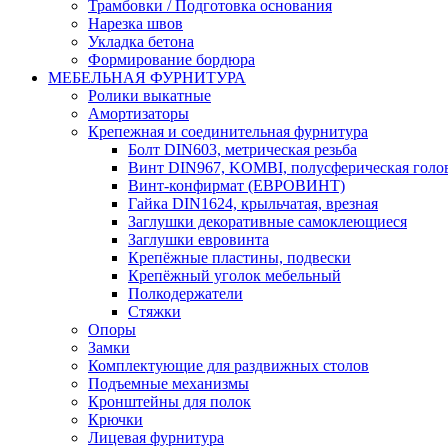
Трамбовки / Подготовка основания
Нарезка швов
Укладка бетона
Формирование бордюра
МЕБЕЛЬНАЯ ФУРНИТУРА
Ролики выкатные
Амортизаторы
Крепежная и соединительная фурнитура
Болт DIN603, метрическая резьба
Винт DIN967, KOMBI, полусферическая голо
Винт-конфирмат (ЕВРОВИНТ)
Гайка DIN1624, крыльчатая, врезная
Заглушки декоративные самоклеющиеся
Заглушки евровинта
Крепёжные пластины, подвески
Крепёжный уголок мебельный
Полкодержатели
Стяжки
Опоры
Замки
Комплектующие для раздвижных столов
Подъемные механизмы
Кронштейны для полок
Крючки
Лицевая фурнитура