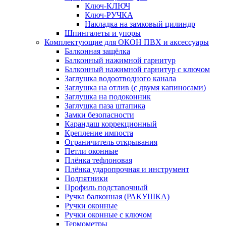
Ключ-КЛЮЧ
Ключ-РУЧКА
Накладка на замковый цилиндр
Шпингалеты и упоры
Комплектующие для ОКОН ПВХ и аксессуары
Балконная защёлка
Балконный нажимной гарнитур
Балконный нажимной гарнитур с ключом
Заглушка водоотводного канала
Заглушка на отлив (с двумя капиносами)
Заглушка на подоконник
Заглушка паза штапика
Замки безопасности
Карандаш коррекционный
Крепление импоста
Ограничитель открывания
Петли оконные
Плёнка тефлоновая
Плёнка ударопрочная и инструмент
Подпятники
Профиль подставочный
Ручка балконная (РАКУШКА)
Ручки оконные
Ручки оконные с ключом
Термометры