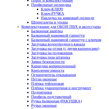
Порог и комплектующие
Профильные цилиндры
Ключ-КЛЮЧ
Ключ-РУЧКА
Накладка на замковый цилиндр
Шпингалеты и упоры
Комплектующие для ОКОН ПВХ и аксессуары
Балконная защёлка
Балконный нажимной гарнитур
Балконный нажимной гарнитур с ключом
Заглушка водоотводного канала
Заглушка на отлив (с двумя капиносами)
Заглушка на подоконник
Заглушка паза штапика
Замки безопасности
Карандаш коррекционный
Крепление импоста
Ограничитель открывания
Петли оконные
Плёнка тефлоновая
Плёнка ударопрочная и инструмент
Подпятники
Профиль подставочный
Ручка балконная (РАКУШКА)
Ручки оконные