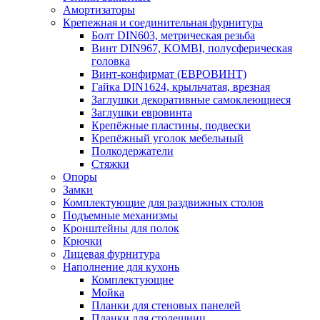
Амортизаторы
Крепежная и соединительная фурнитура
Болт DIN603, метрическая резьба
Винт DIN967, KOMBI, полусферическая
головка
Винт-конфирмат (ЕВРОВИНТ)
Гайка DIN1624, крыльчатая, врезная
Заглушки декоративные самоклеющиеся
Заглушки евровинта
Крепёжные пластины, подвески
Крепёжный уголок мебельный
Полкодержатели
Стяжки
Опоры
Замки
Комплектующие для раздвижных столов
Подъемные механизмы
Кронштейны для полок
Крючки
Лицевая фурнитура
Наполнение для кухонь
Комплектующие
Мойка
Планки для стеновых панелей
Планки для столешниц