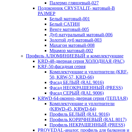
Палермо глянцевый-027
Подоконник CRYSTALIT- матовый-В
РАЗМЕР
Белый матовый-001
Белый САТИН
Венге матовый-005
Дуб натуральный матовый-006
Золотой дуб матовый-003
Махагон матовый-008
Мрамор матовый-002
Профиль АЛЮМИНИЕВЫЙ и комплектующие
KRD-48-дверная серия ХОЛОДНАЯ (РАС)
KRF-50-фасадная серия
Комплектующие и уплотнители (KRF-
50, KRW-57, KRD-66)
Фасад БЕЛЫЙ (RAL 9016)
Фасад НЕОКРАШЕННЫЙ (PRESS)
Фасад СЕРЫЙ (RAL 9006)
KRWD-64-оконно-дверная серия (ТЕПЛАЯ)
Комплектующие и уплотнители
(KRWD-45, KRWD-64)
Профиль БЕЛЫЙ (RAL 9016)
Профиль КОРИЧНЕВЫЙ (RAL 8017)
Профиль НЕКРАШЕННЫЙ (PRESS)
PROVEDAL-аналог, профиль для балконов и