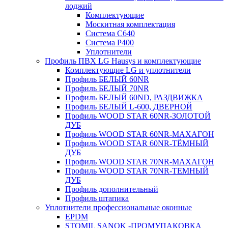
лоджий
Комплектующие
Москитная комплектация
Система C640
Система P400
Уплотнители
Профиль ПВХ LG Hausys и комплектующие
Комплектующие LG и уплотнители
Профиль БЕЛЫЙ 60NR
Профиль БЕЛЫЙ 70NR
Профиль БЕЛЫЙ 60ND, РАЗДВИЖКА
Профиль БЕЛЫЙ L-600, ДВЕРНОЙ
Профиль WOOD STAR 60NR-ЗОЛОТОЙ
ДУБ
Профиль WOOD STAR 60NR-МАХАГОН
Профиль WOOD STAR 60NR-ТЁМНЫЙ
ДУБ
Профиль WOOD STAR 70NR-МАХАГОН
Профиль WOOD STAR 70NR-ТЕМНЫЙ
ДУБ
Профиль дополнительный
Профиль штапика
Уплотнители профессиональные оконные
EPDM
STOMIL SANOK -ПРОМУПАКОВКА