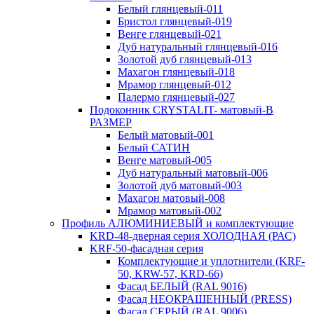
Белый глянцевый-011
Бристол глянцевый-019
Венге глянцевый-021
Дуб натуральный глянцевый-016
Золотой дуб глянцевый-013
Махагон глянцевый-018
Мрамор глянцевый-012
Палермо глянцевый-027
Подоконник CRYSTALIT- матовый-В
РАЗМЕР
Белый матовый-001
Белый САТИН
Венге матовый-005
Дуб натуральный матовый-006
Золотой дуб матовый-003
Махагон матовый-008
Мрамор матовый-002
Профиль АЛЮМИНИЕВЫЙ и комплектующие
KRD-48-дверная серия ХОЛОДНАЯ (РАС)
KRF-50-фасадная серия
Комплектующие и уплотнители (KRF-
50, KRW-57, KRD-66)
Фасад БЕЛЫЙ (RAL 9016)
Фасад НЕОКРАШЕННЫЙ (PRESS)
Фасад СЕРЫЙ (RAL 9006)