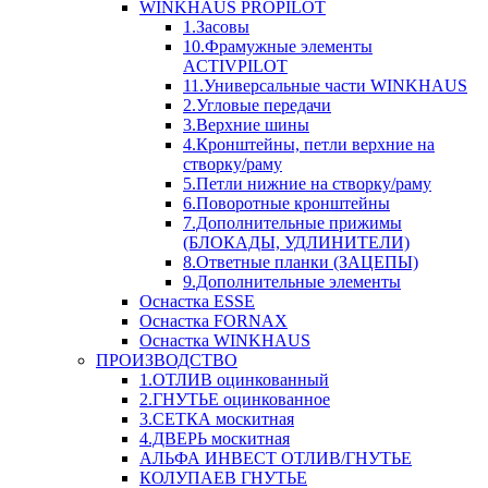
WINKHAUS PROPILOT
1.Засовы
10.Фрамужные элементы
ACTIVPILOT
11.Универсальные части WINKHAUS
2.Угловые передачи
3.Верхние шины
4.Кронштейны, петли верхние на
створку/раму
5.Петли нижние на створку/раму
6.Поворотные кронштейны
7.Дополнительные прижимы
(БЛОКАДЫ, УДЛИНИТЕЛИ)
8.Ответные планки (ЗАЦЕПЫ)
9.Дополнительные элементы
Оснастка ESSE
Оснастка FORNAX
Оснастка WINKHAUS
ПРОИЗВОДСТВО
1.ОТЛИВ оцинкованный
2.ГНУТЬЕ оцинкованное
3.СЕТКА москитная
4.ДВЕРЬ москитная
АЛЬФА ИНВЕСТ ОТЛИВ/ГНУТЬЕ
КОЛУПАЕВ ГНУТЬЕ