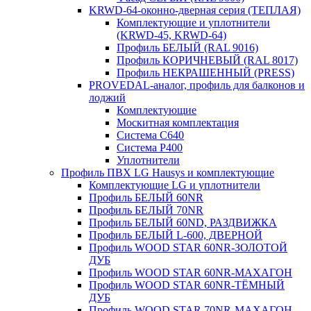
KRWD-64-оконно-дверная серия (ТЕПЛАЯ)
Комплектующие и уплотнители
(KRWD-45, KRWD-64)
Профиль БЕЛЫЙ (RAL 9016)
Профиль КОРИЧНЕВЫЙ (RAL 8017)
Профиль НЕКРАШЕННЫЙ (PRESS)
PROVEDAL-аналог, профиль для балконов и
лоджий
Комплектующие
Москитная комплектация
Система C640
Система P400
Уплотнители
Профиль ПВХ LG Hausys и комплектующие
Комплектующие LG и уплотнители
Профиль БЕЛЫЙ 60NR
Профиль БЕЛЫЙ 70NR
Профиль БЕЛЫЙ 60ND, РАЗДВИЖКА
Профиль БЕЛЫЙ L-600, ДВЕРНОЙ
Профиль WOOD STAR 60NR-ЗОЛОТОЙ
ДУБ
Профиль WOOD STAR 60NR-МАХАГОН
Профиль WOOD STAR 60NR-ТЁМНЫЙ
ДУБ
Профиль WOOD STAR 70NR-МАХАГОН