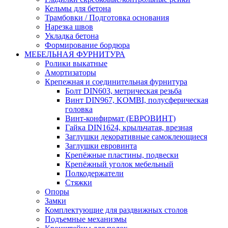
Кельмы для бетона
Трамбовки / Подготовка основания
Нарезка швов
Укладка бетона
Формирование бордюра
МЕБЕЛЬНАЯ ФУРНИТУРА
Ролики выкатные
Амортизаторы
Крепежная и соединительная фурнитура
Болт DIN603, метрическая резьба
Винт DIN967, KOMBI, полусферическая
головка
Винт-конфирмат (ЕВРОВИНТ)
Гайка DIN1624, крыльчатая, врезная
Заглушки декоративные самоклеющиеся
Заглушки евровинта
Крепёжные пластины, подвески
Крепёжный уголок мебельный
Полкодержатели
Стяжки
Опоры
Замки
Комплектующие для раздвижных столов
Подъемные механизмы