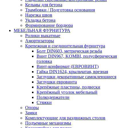
Кельмы для бетона
Трамбовки / Подготовка основания
Нарезка швов
Укладка бетона
Формирование бордюра
МЕБЕЛЬНАЯ ФУРНИТУРА
Ролики выкатные
Амортизаторы
Крепежная и соединительная фурнитура
Болт DIN603, метрическая резьба
Винт DIN967, KOMBI, полусферическая
головка
Винт-конфирмат (ЕВРОВИНТ)
Гайка DIN1624, крыльчатая, врезная
Заглушки декоративные самоклеющиеся
Заглушки евровинта
Крепёжные пластины, подвески
Крепёжный уголок мебельный
Полкодержатели
Стяжки
Опоры
Замки
Комплектующие для раздвижных столов
Подъемные механизмы