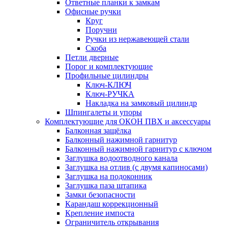
Ответные планки к замкам
Офисные ручки
Круг
Поручни
Ручки из нержавеющей стали
Скоба
Петли дверные
Порог и комплектующие
Профильные цилиндры
Ключ-КЛЮЧ
Ключ-РУЧКА
Накладка на замковый цилиндр
Шпингалеты и упоры
Комплектующие для ОКОН ПВХ и аксессуары
Балконная защёлка
Балконный нажимной гарнитур
Балконный нажимной гарнитур с ключом
Заглушка водоотводного канала
Заглушка на отлив (с двумя капиносами)
Заглушка на подоконник
Заглушка паза штапика
Замки безопасности
Карандаш коррекционный
Крепление импоста
Ограничитель открывания