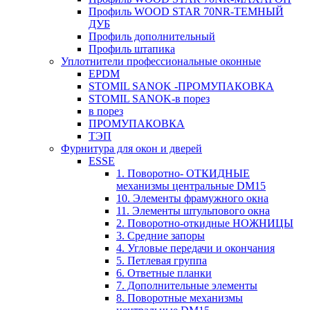
Профиль WOOD STAR 70NR-ТЕМНЫЙ
ДУБ
Профиль дополнительный
Профиль штапика
Уплотнители профессиональные оконные
EPDM
STOMIL SANOK -ПРОМУПАКОВКА
STOMIL SANOK-в порез
в порез
ПРОМУПАКОВКА
ТЭП
Фурнитура для окон и дверей
ESSE
1. Поворотно- ОТКИДНЫЕ
механизмы центральные DM15
10. Элементы фрамужного окна
11. Элементы штульпового окна
2. Поворотно-откидные НОЖНИЦЫ
3. Средние запоры
4. Угловые передачи и окончания
5. Петлевая группа
6. Ответные планки
7. Дополнительные элементы
8. Поворотные механизмы