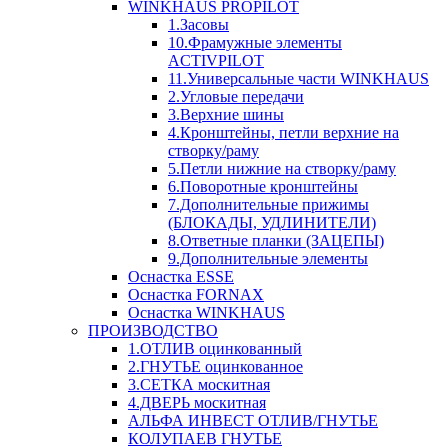
WINKHAUS PROPILOT
1.Засовы
10.Фрамужные элементы
ACTIVPILOT
11.Универсальные части WINKHAUS
2.Угловые передачи
3.Верхние шины
4.Кронштейны, петли верхние на
створку/раму
5.Петли нижние на створку/раму
6.Поворотные кронштейны
7.Дополнительные прижимы
(БЛОКАДЫ, УДЛИНИТЕЛИ)
8.Ответные планки (ЗАЦЕПЫ)
9.Дополнительные элементы
Оснастка ESSE
Оснастка FORNAX
Оснастка WINKHAUS
ПРОИЗВОДСТВО
1.ОТЛИВ оцинкованный
2.ГНУТЬЕ оцинкованное
3.СЕТКА москитная
4.ДВЕРЬ москитная
АЛЬФА ИНВЕСТ ОТЛИВ/ГНУТЬЕ
КОЛУПАЕВ ГНУТЬЕ