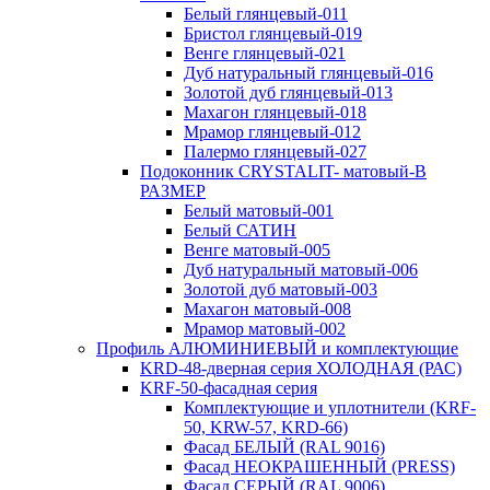
Белый глянцевый-011
Бристол глянцевый-019
Венге глянцевый-021
Дуб натуральный глянцевый-016
Золотой дуб глянцевый-013
Махагон глянцевый-018
Мрамор глянцевый-012
Палермо глянцевый-027
Подоконник CRYSTALIT- матовый-В
РАЗМЕР
Белый матовый-001
Белый САТИН
Венге матовый-005
Дуб натуральный матовый-006
Золотой дуб матовый-003
Махагон матовый-008
Мрамор матовый-002
Профиль АЛЮМИНИЕВЫЙ и комплектующие
KRD-48-дверная серия ХОЛОДНАЯ (РАС)
KRF-50-фасадная серия
Комплектующие и уплотнители (KRF-
50, KRW-57, KRD-66)
Фасад БЕЛЫЙ (RAL 9016)
Фасад НЕОКРАШЕННЫЙ (PRESS)
Фасад СЕРЫЙ (RAL 9006)