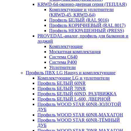
KRWD-64-оконно-дверная серия (ТЕПЛАЯ)
Комплектующие и уплотнители
(KRWD-45, KRWD-64)
Профиль БЕЛЫЙ (RAL 9016)
Профиль КОРИЧНЕВЫЙ (RAL 8017)
Профиль НЕКРАШЕННЫЙ (PRESS)
PROVEDAL-аналог, профиль для балконов и
лоджий
Комплектующие
Москитная комплектация
Система C640
Система P400
Уплотнители
Профиль ПВХ LG Hausys и комплектующие
Комплектующие LG и уплотнители
Профиль БЕЛЫЙ 60NR
Профиль БЕЛЫЙ 70NR
Профиль БЕЛЫЙ 60ND, РАЗДВИЖКА
Профиль БЕЛЫЙ L-600, ДВЕРНОЙ
Профиль WOOD STAR 60NR-ЗОЛОТОЙ
ДУБ
Профиль WOOD STAR 60NR-МАХАГОН
Профиль WOOD STAR 60NR-ТЁМНЫЙ
ДУБ
Профиль WOOD STAR 70NR-МАХАГОН