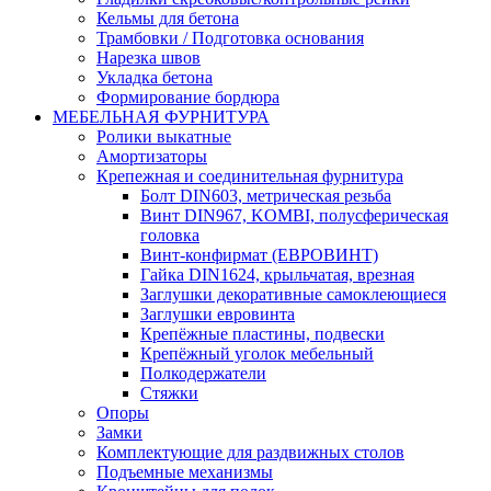
Кельмы для бетона
Трамбовки / Подготовка основания
Нарезка швов
Укладка бетона
Формирование бордюра
МЕБЕЛЬНАЯ ФУРНИТУРА
Ролики выкатные
Амортизаторы
Крепежная и соединительная фурнитура
Болт DIN603, метрическая резьба
Винт DIN967, KOMBI, полусферическая
головка
Винт-конфирмат (ЕВРОВИНТ)
Гайка DIN1624, крыльчатая, врезная
Заглушки декоративные самоклеющиеся
Заглушки евровинта
Крепёжные пластины, подвески
Крепёжный уголок мебельный
Полкодержатели
Стяжки
Опоры
Замки
Комплектующие для раздвижных столов
Подъемные механизмы