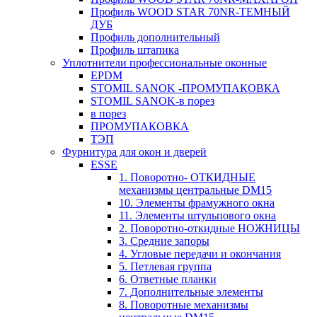
Профиль WOOD STAR 70NR-ТЕМНЫЙ
ДУБ
Профиль дополнительный
Профиль штапика
Уплотнители профессиональные оконные
EPDM
STOMIL SANOK -ПРОМУПАКОВКА
STOMIL SANOK-в порез
в порез
ПРОМУПАКОВКА
ТЭП
Фурнитура для окон и дверей
ESSE
1. Поворотно- ОТКИДНЫЕ
механизмы центральные DM15
10. Элементы фрамужного окна
11. Элементы штульпового окна
2. Поворотно-откидные НОЖНИЦЫ
3. Средние запоры
4. Угловые передачи и окончания
5. Петлевая группа
6. Ответные планки
7. Дополнительные элементы
8. Поворотные механизмы