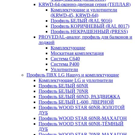
KRWD-64-оконно-дверная серия (ТЕПЛАЯ)
Комплектующие и уплотнители
(KRWD-45, KRWD-64)
Профиль БЕЛЫЙ (RAL 9016)
Профиль КОРИЧНЕВЫЙ (RAL 8017)
Профиль НЕКРАШЕННЫЙ (PRESS)
PROVEDAL-аналог, профиль для балконов и
лоджий
Комплектующие
Москитная комплектация
Система C640
Система P400
Уплотнители
Профиль ПВХ LG Hausys и комплектующие
Комплектующие LG и уплотнители
Профиль БЕЛЫЙ 60NR
Профиль БЕЛЫЙ 70NR
Профиль БЕЛЫЙ 60ND, РАЗДВИЖКА
Профиль БЕЛЫЙ L-600, ДВЕРНОЙ
Профиль WOOD STAR 60NR-ЗОЛОТОЙ
ДУБ
Профиль WOOD STAR 60NR-МАХАГОН
Профиль WOOD STAR 60NR-ТЁМНЫЙ
ДУБ
Профиль WOOD STAR 70NR-МАХАГОН