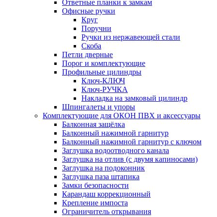
Ответные планки к замкам
Офисные ручки
Круг
Поручни
Ручки из нержавеющей стали
Скоба
Петли дверные
Порог и комплектующие
Профильные цилиндры
Ключ-КЛЮЧ
Ключ-РУЧКА
Накладка на замковый цилиндр
Шпингалеты и упоры
Комплектующие для ОКОН ПВХ и аксессуары
Балконная защёлка
Балконный нажимной гарнитур
Балконный нажимной гарнитур с ключом
Заглушка водоотводного канала
Заглушка на отлив (с двумя капиносами)
Заглушка на подоконник
Заглушка паза штапика
Замки безопасности
Карандаш коррекционный
Крепление импоста
Ограничитель открывания