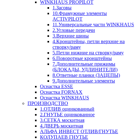
WINKHAUS PROPILOT
1.Засовы
10.Фрамужные элементы
ACTIVPILOT
11.Универсальные части WINKHAUS
2.Угловые передачи
3.Верхние шины
4.Кронштейны, петли верхние на
створку/раму
5.Петли нижние на створку/раму
6.Поворотные кронштейны
7.Дополнительные прижимы
(БЛОКАДЫ, УДЛИНИТЕЛИ)
8.Ответные планки (ЗАЦЕПЫ)
9.Дополнительные элементы
Оснастка ESSE
Оснастка FORNAX
Оснастка WINKHAUS
ПРОИЗВОДСТВО
1.ОТЛИВ оцинкованный
2.ГНУТЬЕ оцинкованное
3.СЕТКА москитная
4.ДВЕРЬ москитная
АЛЬФА ИНВЕСТ ОТЛИВ/ГНУТЬЕ
КОЛУПАЕВ ГНУТЬЕ