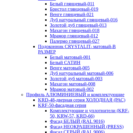
Белый глянцевый-011
Бристол глянцевый-019
Венге глянцевый-021
Дуб натуральный глянцевый-016
Золотой дуб глянцевый-013
Махагон глянцевый-018
Мрамор глянцевый-012
Палермо глянцевый-027
Подоконник CRYSTALIT- матовый-В
РАЗМЕР
Белый матовый-001
Белый САТИН
Венге матовый-005
Дуб натуральный матовый-006
Золотой дуб матовый-003
Махагон матовый-008
Мрамор матовый-002
Профиль АЛЮМИНИЕВЫЙ и комплектующие
KRD-48-дверная серия ХОЛОДНАЯ (РАС)
KRF-50-фасадная серия
Комплектующие и уплотнители (KRF-
50, KRW-57, KRD-66)
Фасад БЕЛЫЙ (RAL 9016)
Фасад НЕОКРАШЕННЫЙ (PRESS)
Фасад СЕРЫЙ (RAL 9006)