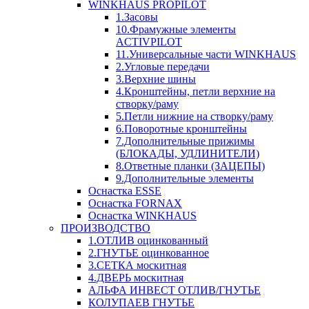
WINKHAUS PROPILOT
1.Засовы
10.Фрамужные элементы
ACTIVPILOT
11.Универсальные части WINKHAUS
2.Угловые передачи
3.Верхние шины
4.Кронштейны, петли верхние на
створку/раму
5.Петли нижние на створку/раму
6.Поворотные кронштейны
7.Дополнительные прижимы
(БЛОКАДЫ, УДЛИНИТЕЛИ)
8.Ответные планки (ЗАЦЕПЫ)
9.Дополнительные элементы
Оснастка ESSE
Оснастка FORNAX
Оснастка WINKHAUS
ПРОИЗВОДСТВО
1.ОТЛИВ оцинкованный
2.ГНУТЬЕ оцинкованное
3.СЕТКА москитная
4.ДВЕРЬ москитная
АЛЬФА ИНВЕСТ ОТЛИВ/ГНУТЬЕ
КОЛУПАЕВ ГНУТЬЕ