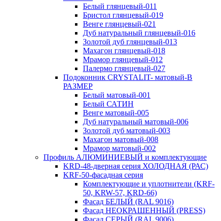
Белый глянцевый-011
Бристол глянцевый-019
Венге глянцевый-021
Дуб натуральный глянцевый-016
Золотой дуб глянцевый-013
Махагон глянцевый-018
Мрамор глянцевый-012
Палермо глянцевый-027
Подоконник CRYSTALIT- матовый-В
РАЗМЕР
Белый матовый-001
Белый САТИН
Венге матовый-005
Дуб натуральный матовый-006
Золотой дуб матовый-003
Махагон матовый-008
Мрамор матовый-002
Профиль АЛЮМИНИЕВЫЙ и комплектующие
KRD-48-дверная серия ХОЛОДНАЯ (РАС)
KRF-50-фасадная серия
Комплектующие и уплотнители (KRF-
50, KRW-57, KRD-66)
Фасад БЕЛЫЙ (RAL 9016)
Фасад НЕОКРАШЕННЫЙ (PRESS)
Фасад СЕРЫЙ (RAL 9006)