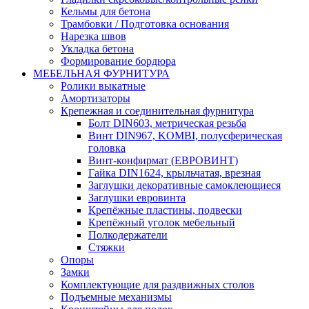
Кельмы для бетона
Трамбовки / Подготовка основания
Нарезка швов
Укладка бетона
Формирование бордюра
МЕБЕЛЬНАЯ ФУРНИТУРА
Ролики выкатные
Амортизаторы
Крепежная и соединительная фурнитура
Болт DIN603, метрическая резьба
Винт DIN967, KOMBI, полусферическая
головка
Винт-конфирмат (ЕВРОВИНТ)
Гайка DIN1624, крыльчатая, врезная
Заглушки декоративные самоклеющиеся
Заглушки евровинта
Крепёжные пластины, подвески
Крепёжный уголок мебельный
Полкодержатели
Стяжки
Опоры
Замки
Комплектующие для раздвижных столов
Подъемные механизмы