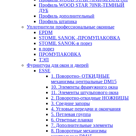
Профиль WOOD STAR 70NR-ТЕМНЫЙ
ДУБ
Профиль дополнительный
Профиль штапика
Уплотнители профессиональные оконные
EPDM
STOMIL SANOK -ПРОМУПАКОВКА
STOMIL SANOK-в порез
в порез
ПРОМУПАКОВКА
ТЭП
Фурнитура для окон и дверей
ESSE
1. Поворотно- ОТКИДНЫЕ
механизмы центральные DM15
10. Элементы фрамужного окна
11. Элементы штульпового окна
2. Поворотно-откидные НОЖНИЦЫ
3. Средние запоры
4. Угловые передачи и окончания
5. Петлевая группа
6. Ответные планки
7. Дополнительные элементы
8. Поворотные механизмы