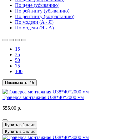
По цене (убыванию)
По рейтингу (убыванию)
По рейтингу (возрастанию)
По модели (A - Я)
По модели (Я - A)
15
25
50
75
100
Показывать:
15
Траверса монтажная U38*40*2000 мм
555.00 р.
Купить в 1 клик
Купить в 1 клик