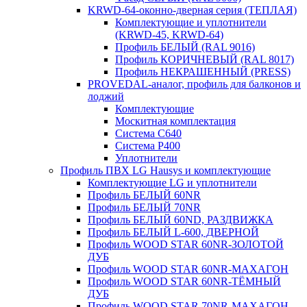
KRWD-64-оконно-дверная серия (ТЕПЛАЯ)
Комплектующие и уплотнители
(KRWD-45, KRWD-64)
Профиль БЕЛЫЙ (RAL 9016)
Профиль КОРИЧНЕВЫЙ (RAL 8017)
Профиль НЕКРАШЕННЫЙ (PRESS)
PROVEDAL-аналог, профиль для балконов и
лоджий
Комплектующие
Москитная комплектация
Система C640
Система P400
Уплотнители
Профиль ПВХ LG Hausys и комплектующие
Комплектующие LG и уплотнители
Профиль БЕЛЫЙ 60NR
Профиль БЕЛЫЙ 70NR
Профиль БЕЛЫЙ 60ND, РАЗДВИЖКА
Профиль БЕЛЫЙ L-600, ДВЕРНОЙ
Профиль WOOD STAR 60NR-ЗОЛОТОЙ
ДУБ
Профиль WOOD STAR 60NR-МАХАГОН
Профиль WOOD STAR 60NR-ТЁМНЫЙ
ДУБ
Профиль WOOD STAR 70NR-МАХАГОН