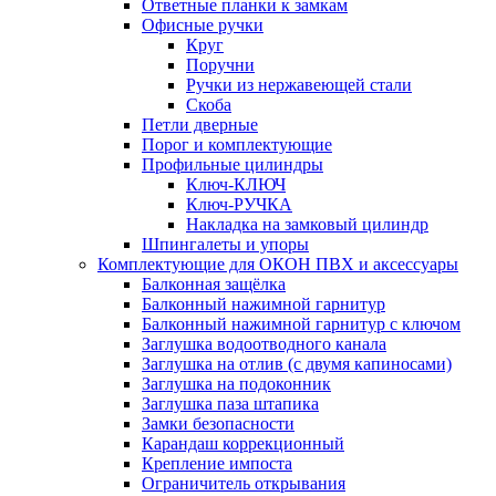
Ответные планки к замкам
Офисные ручки
Круг
Поручни
Ручки из нержавеющей стали
Скоба
Петли дверные
Порог и комплектующие
Профильные цилиндры
Ключ-КЛЮЧ
Ключ-РУЧКА
Накладка на замковый цилиндр
Шпингалеты и упоры
Комплектующие для ОКОН ПВХ и аксессуары
Балконная защёлка
Балконный нажимной гарнитур
Балконный нажимной гарнитур с ключом
Заглушка водоотводного канала
Заглушка на отлив (с двумя капиносами)
Заглушка на подоконник
Заглушка паза штапика
Замки безопасности
Карандаш коррекционный
Крепление импоста
Ограничитель открывания