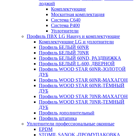
лоджий
Комплектующие
Москитная комплектация
Система C640
Система P400
Уплотнители
Профиль ПВХ LG Hausys и комплектующие
Комплектующие LG и уплотнители
Профиль БЕЛЫЙ 60NR
Профиль БЕЛЫЙ 70NR
Профиль БЕЛЫЙ 60ND, РАЗДВИЖКА
Профиль БЕЛЫЙ L-600, ДВЕРНОЙ
Профиль WOOD STAR 60NR-ЗОЛОТОЙ
ДУБ
Профиль WOOD STAR 60NR-МАХАГОН
Профиль WOOD STAR 60NR-ТЁМНЫЙ
ДУБ
Профиль WOOD STAR 70NR-МАХАГОН
Профиль WOOD STAR 70NR-ТЕМНЫЙ
ДУБ
Профиль дополнительный
Профиль штапика
Уплотнители профессиональные оконные
EPDM
STOMIL SANOK -ПРОМУПАКОВКА