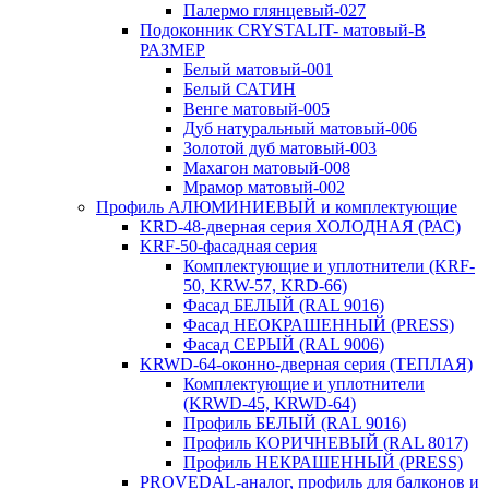
Палермо глянцевый-027
Подоконник CRYSTALIT- матовый-В
РАЗМЕР
Белый матовый-001
Белый САТИН
Венге матовый-005
Дуб натуральный матовый-006
Золотой дуб матовый-003
Махагон матовый-008
Мрамор матовый-002
Профиль АЛЮМИНИЕВЫЙ и комплектующие
KRD-48-дверная серия ХОЛОДНАЯ (РАС)
KRF-50-фасадная серия
Комплектующие и уплотнители (KRF-
50, KRW-57, KRD-66)
Фасад БЕЛЫЙ (RAL 9016)
Фасад НЕОКРАШЕННЫЙ (PRESS)
Фасад СЕРЫЙ (RAL 9006)
KRWD-64-оконно-дверная серия (ТЕПЛАЯ)
Комплектующие и уплотнители
(KRWD-45, KRWD-64)
Профиль БЕЛЫЙ (RAL 9016)
Профиль КОРИЧНЕВЫЙ (RAL 8017)
Профиль НЕКРАШЕННЫЙ (PRESS)
PROVEDAL-аналог, профиль для балконов и