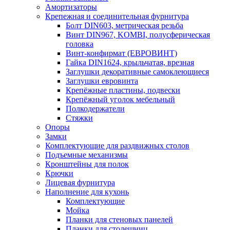
Амортизаторы
Крепежная и соединительная фурнитура
Болт DIN603, метрическая резьба
Винт DIN967, KOMBI, полусферическая
головка
Винт-конфирмат (ЕВРОВИНТ)
Гайка DIN1624, крыльчатая, врезная
Заглушки декоративные самоклеющиеся
Заглушки евровинта
Крепёжные пластины, подвески
Крепёжный уголок мебельный
Полкодержатели
Стяжки
Опоры
Замки
Комплектующие для раздвижных столов
Подъемные механизмы
Кронштейны для полок
Крючки
Лицевая фурнитура
Наполнение для кухонь
Комплектующие
Мойка
Планки для стеновых панелей
Планки для столешниц