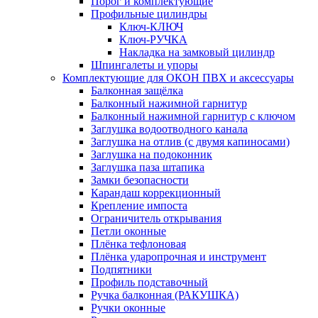
Порог и комплектующие
Профильные цилиндры
Ключ-КЛЮЧ
Ключ-РУЧКА
Накладка на замковый цилиндр
Шпингалеты и упоры
Комплектующие для ОКОН ПВХ и аксессуары
Балконная защёлка
Балконный нажимной гарнитур
Балконный нажимной гарнитур с ключом
Заглушка водоотводного канала
Заглушка на отлив (с двумя капиносами)
Заглушка на подоконник
Заглушка паза штапика
Замки безопасности
Карандаш коррекционный
Крепление импоста
Ограничитель открывания
Петли оконные
Плёнка тефлоновая
Плёнка ударопрочная и инструмент
Подпятники
Профиль подставочный
Ручка балконная (РАКУШКА)
Ручки оконные