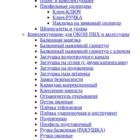
Порог и комплектующие
Профильные цилиндры
Ключ-КЛЮЧ
Ключ-РУЧКА
Накладка на замковый цилиндр
Шпингалеты и упоры
Комплектующие для ОКОН ПВХ и аксессуары
Балконная защёлка
Балконный нажимной гарнитур
Балконный нажимной гарнитур с ключом
Заглушка водоотводного канала
Заглушка на отлив (с двумя капиносами)
Заглушка на подоконник
Заглушка паза штапика
Замки безопасности
Карандаш коррекционный
Крепление импоста
Ограничитель открывания
Петли оконные
Плёнка тефлоновая
Плёнка ударопрочная и инструмент
Подпятники
Профиль подставочный
Ручка балконная (РАКУШКА)
Ручки оконные