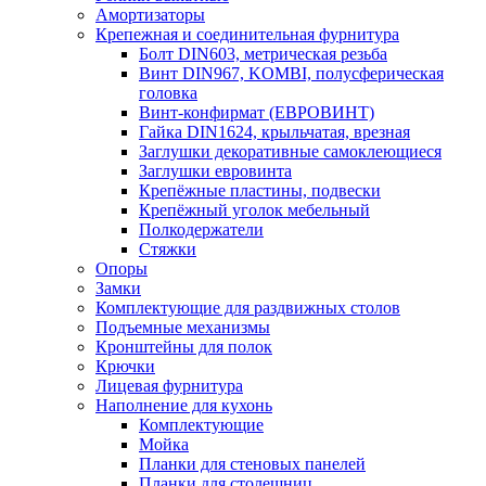
Амортизаторы
Крепежная и соединительная фурнитура
Болт DIN603, метрическая резьба
Винт DIN967, KOMBI, полусферическая
головка
Винт-конфирмат (ЕВРОВИНТ)
Гайка DIN1624, крыльчатая, врезная
Заглушки декоративные самоклеющиеся
Заглушки евровинта
Крепёжные пластины, подвески
Крепёжный уголок мебельный
Полкодержатели
Стяжки
Опоры
Замки
Комплектующие для раздвижных столов
Подъемные механизмы
Кронштейны для полок
Крючки
Лицевая фурнитура
Наполнение для кухонь
Комплектующие
Мойка
Планки для стеновых панелей
Планки для столешниц