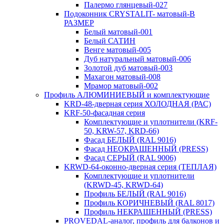
Палермо глянцевый-027
Подоконник CRYSTALIT- матовый-В
РАЗМЕР
Белый матовый-001
Белый САТИН
Венге матовый-005
Дуб натуральный матовый-006
Золотой дуб матовый-003
Махагон матовый-008
Мрамор матовый-002
Профиль АЛЮМИНИЕВЫЙ и комплектующие
KRD-48-дверная серия ХОЛОДНАЯ (РАС)
KRF-50-фасадная серия
Комплектующие и уплотнители (KRF-
50, KRW-57, KRD-66)
Фасад БЕЛЫЙ (RAL 9016)
Фасад НЕОКРАШЕННЫЙ (PRESS)
Фасад СЕРЫЙ (RAL 9006)
KRWD-64-оконно-дверная серия (ТЕПЛАЯ)
Комплектующие и уплотнители
(KRWD-45, KRWD-64)
Профиль БЕЛЫЙ (RAL 9016)
Профиль КОРИЧНЕВЫЙ (RAL 8017)
Профиль НЕКРАШЕННЫЙ (PRESS)
PROVEDAL-аналог, профиль для балконов и