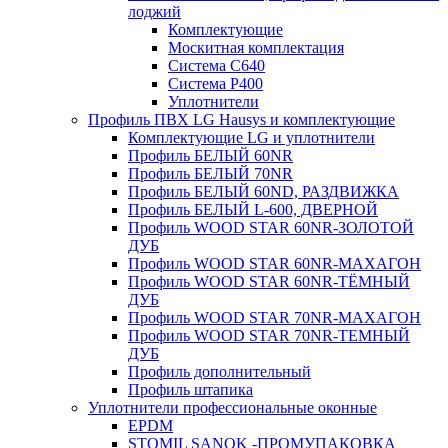
лоджий
Комплектующие
Москитная комплектация
Система C640
Система P400
Уплотнители
Профиль ПВХ LG Hausys и комплектующие
Комплектующие LG и уплотнители
Профиль БЕЛЫЙ 60NR
Профиль БЕЛЫЙ 70NR
Профиль БЕЛЫЙ 60ND, РАЗДВИЖКА
Профиль БЕЛЫЙ L-600, ДВЕРНОЙ
Профиль WOOD STAR 60NR-ЗОЛОТОЙ
ДУБ
Профиль WOOD STAR 60NR-МАХАГОН
Профиль WOOD STAR 60NR-ТЁМНЫЙ
ДУБ
Профиль WOOD STAR 70NR-МАХАГОН
Профиль WOOD STAR 70NR-ТЕМНЫЙ
ДУБ
Профиль дополнительный
Профиль штапика
Уплотнители профессиональные оконные
EPDM
STOMIL SANOK -ПРОМУПАКОВКА