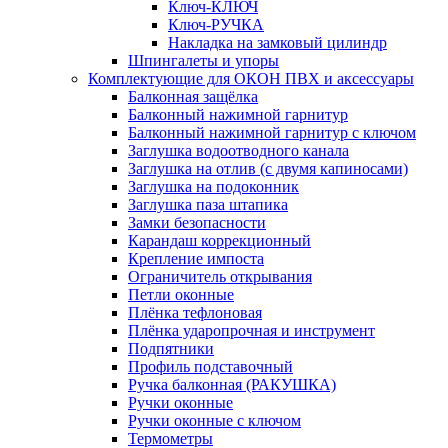
Ключ-КЛЮЧ
Ключ-РУЧКА
Накладка на замковый цилиндр
Шпингалеты и упоры
Комплектующие для ОКОН ПВХ и аксессуары
Балконная защёлка
Балконный нажимной гарнитур
Балконный нажимной гарнитур с ключом
Заглушка водоотводного канала
Заглушка на отлив (с двумя капиносами)
Заглушка на подоконник
Заглушка паза штапика
Замки безопасности
Карандаш коррекционный
Крепление импоста
Ограничитель открывания
Петли оконные
Плёнка тефлоновая
Плёнка ударопрочная и инструмент
Подпятники
Профиль подставочный
Ручка балконная (РАКУШКА)
Ручки оконные
Ручки оконные с ключом
Термометры