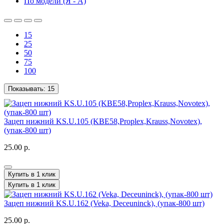
По модели (Я - A)
15
25
50
75
100
Показывать:
15
Зацеп нижний KS.U.105 (KBE58,Proplex,Krauss,Novotex),
(упак-800 шт)
25.00 р.
Купить в 1 клик
Купить в 1 клик
Зацеп нижний KS.U.162 (Veka, Deceuninck), (упак-800 шт)
25.00 р.