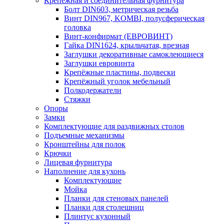
Крепежная и соединительная фурнитура
Болт DIN603, метрическая резьба
Винт DIN967, KOMBI, полусферическая
головка
Винт-конфирмат (ЕВРОВИНТ)
Гайка DIN1624, крыльчатая, врезная
Заглушки декоративные самоклеющиеся
Заглушки евровинта
Крепёжные пластины, подвески
Крепёжный уголок мебельный
Полкодержатели
Стяжки
Опоры
Замки
Комплектующие для раздвижных столов
Подъемные механизмы
Кронштейны для полок
Крючки
Лицевая фурнитура
Наполнение для кухонь
Комплектующие
Мойка
Планки для стеновых панелей
Планки для столешниц
Плинтус кухонный