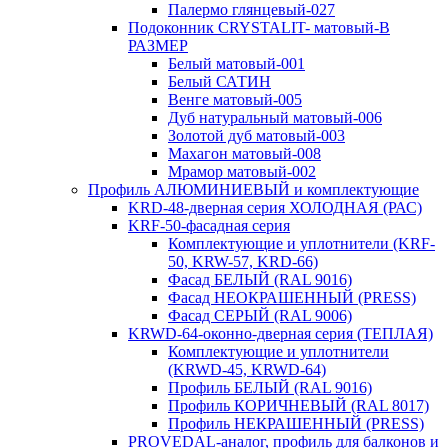
Палермо глянцевый-027
Подоконник CRYSTALIT- матовый-В
РАЗМЕР
Белый матовый-001
Белый САТИН
Венге матовый-005
Дуб натуральный матовый-006
Золотой дуб матовый-003
Махагон матовый-008
Мрамор матовый-002
Профиль АЛЮМИНИЕВЫЙ и комплектующие
KRD-48-дверная серия ХОЛОДНАЯ (РАС)
KRF-50-фасадная серия
Комплектующие и уплотнители (KRF-
50, KRW-57, KRD-66)
Фасад БЕЛЫЙ (RAL 9016)
Фасад НЕОКРАШЕННЫЙ (PRESS)
Фасад СЕРЫЙ (RAL 9006)
KRWD-64-оконно-дверная серия (ТЕПЛАЯ)
Комплектующие и уплотнители
(KRWD-45, KRWD-64)
Профиль БЕЛЫЙ (RAL 9016)
Профиль КОРИЧНЕВЫЙ (RAL 8017)
Профиль НЕКРАШЕННЫЙ (PRESS)
PROVEDAL-аналог, профиль для балконов и