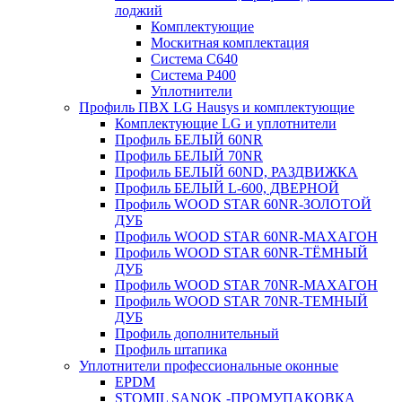
лоджий
Комплектующие
Москитная комплектация
Система C640
Система P400
Уплотнители
Профиль ПВХ LG Hausys и комплектующие
Комплектующие LG и уплотнители
Профиль БЕЛЫЙ 60NR
Профиль БЕЛЫЙ 70NR
Профиль БЕЛЫЙ 60ND, РАЗДВИЖКА
Профиль БЕЛЫЙ L-600, ДВЕРНОЙ
Профиль WOOD STAR 60NR-ЗОЛОТОЙ
ДУБ
Профиль WOOD STAR 60NR-МАХАГОН
Профиль WOOD STAR 60NR-ТЁМНЫЙ
ДУБ
Профиль WOOD STAR 70NR-МАХАГОН
Профиль WOOD STAR 70NR-ТЕМНЫЙ
ДУБ
Профиль дополнительный
Профиль штапика
Уплотнители профессиональные оконные
EPDM
STOMIL SANOK -ПРОМУПАКОВКА