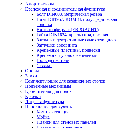
Амортизаторы
Крепежная и соединительная фурнитура
Болт DIN603, метрическая резьба
Винт DIN967, KOMBI, полусферическая
головка
Винт-конфирмат (ЕВРОВИНТ)
Гайка DIN1624, крыльчатая, врезная
Заглушки декоративные самоклеющиеся
Заглушки евровинта
Крепёжные пластины, подвески
Крепёжный уголок мебельный
Полкодержатели
Стяжки
Опоры
Замки
Комплектующие для раздвижных столов
Подъемные механизмы
Кронштейны для полок
Крючки
Лицевая фурнитура
Наполнение для кухонь
Комплектующие
Мойка
Планки для стеновых панелей
Планки для столешниц