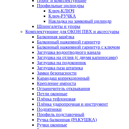
Порог и комплектующие
Профильные цилиндры
Ключ-КЛЮЧ
Ключ-РУЧКА
Накладка на замковый цилиндр
Шпингалеты и упоры
Комплектующие для ОКОН ПВХ и аксессуары
Балконная защёлка
Балконный нажимной гарнитур
Балконный нажимной гарнитур с ключом
Заглушка водоотводного канала
Заглушка на отлив (с двумя капиносами)
Заглушка на подоконник
Заглушка паза штапика
Замки безопасности
Карандаш коррекционный
Крепление импоста
Ограничитель открывания
Петли оконные
Плёнка тефлоновая
Плёнка ударопрочная и инструмент
Подпятники
Профиль подставочный
Ручка балконная (РАКУШКА)
Ручки оконные