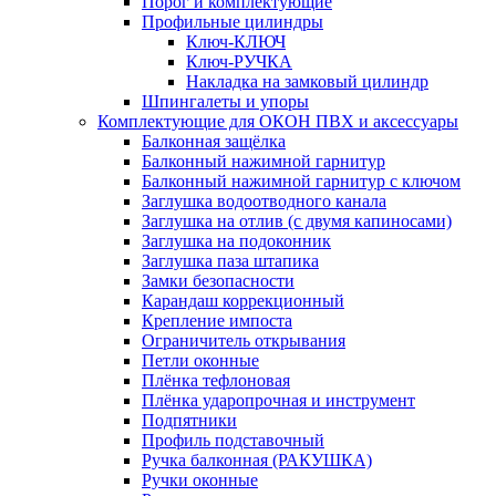
Порог и комплектующие
Профильные цилиндры
Ключ-КЛЮЧ
Ключ-РУЧКА
Накладка на замковый цилиндр
Шпингалеты и упоры
Комплектующие для ОКОН ПВХ и аксессуары
Балконная защёлка
Балконный нажимной гарнитур
Балконный нажимной гарнитур с ключом
Заглушка водоотводного канала
Заглушка на отлив (с двумя капиносами)
Заглушка на подоконник
Заглушка паза штапика
Замки безопасности
Карандаш коррекционный
Крепление импоста
Ограничитель открывания
Петли оконные
Плёнка тефлоновая
Плёнка ударопрочная и инструмент
Подпятники
Профиль подставочный
Ручка балконная (РАКУШКА)
Ручки оконные