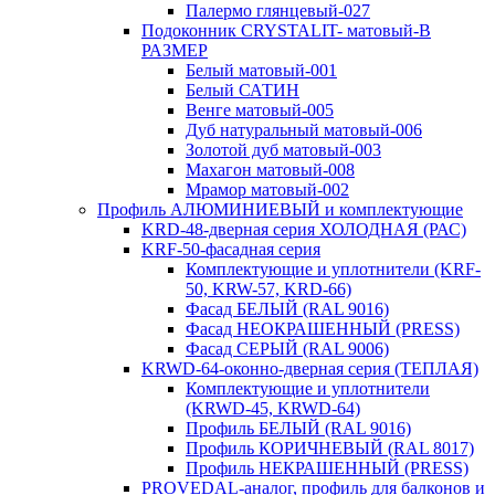
Палермо глянцевый-027
Подоконник CRYSTALIT- матовый-В
РАЗМЕР
Белый матовый-001
Белый САТИН
Венге матовый-005
Дуб натуральный матовый-006
Золотой дуб матовый-003
Махагон матовый-008
Мрамор матовый-002
Профиль АЛЮМИНИЕВЫЙ и комплектующие
KRD-48-дверная серия ХОЛОДНАЯ (РАС)
KRF-50-фасадная серия
Комплектующие и уплотнители (KRF-
50, KRW-57, KRD-66)
Фасад БЕЛЫЙ (RAL 9016)
Фасад НЕОКРАШЕННЫЙ (PRESS)
Фасад СЕРЫЙ (RAL 9006)
KRWD-64-оконно-дверная серия (ТЕПЛАЯ)
Комплектующие и уплотнители
(KRWD-45, KRWD-64)
Профиль БЕЛЫЙ (RAL 9016)
Профиль КОРИЧНЕВЫЙ (RAL 8017)
Профиль НЕКРАШЕННЫЙ (PRESS)
PROVEDAL-аналог, профиль для балконов и