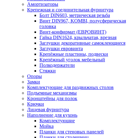
Амортизаторы
Крепежная и соединительная фурнитура
Болт DIN603, метрическая резьба
Винт DIN967, KOMBI, полусферическая
головка
Винт-конфирмат (ЕВРОВИНТ)
Гайка DIN1624, крыльчатая, врезная
Заглушки декоративные самоклеющиеся
Заглушки евровинта
Крепёжные пластины, подвески
Крепёжный уголок мебельный
Полкодержатели
Стяжки
Опоры
Замки
Комплектующие для раздвижных столов
Подъемные механизмы
Кронштейны для полок
Крючки
Лицевая фурнитура
Наполнение для кухонь
Комплектующие
Мойка
Планки для стеновых панелей
Планки для столешниц