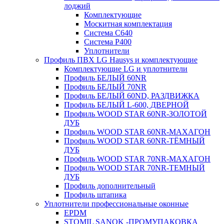
лоджий
Комплектующие
Москитная комплектация
Система C640
Система P400
Уплотнители
Профиль ПВХ LG Hausys и комплектующие
Комплектующие LG и уплотнители
Профиль БЕЛЫЙ 60NR
Профиль БЕЛЫЙ 70NR
Профиль БЕЛЫЙ 60ND, РАЗДВИЖКА
Профиль БЕЛЫЙ L-600, ДВЕРНОЙ
Профиль WOOD STAR 60NR-ЗОЛОТОЙ
ДУБ
Профиль WOOD STAR 60NR-МАХАГОН
Профиль WOOD STAR 60NR-ТЁМНЫЙ
ДУБ
Профиль WOOD STAR 70NR-МАХАГОН
Профиль WOOD STAR 70NR-ТЕМНЫЙ
ДУБ
Профиль дополнительный
Профиль штапика
Уплотнители профессиональные оконные
EPDM
STOMIL SANOK -ПРОМУПАКОВКА