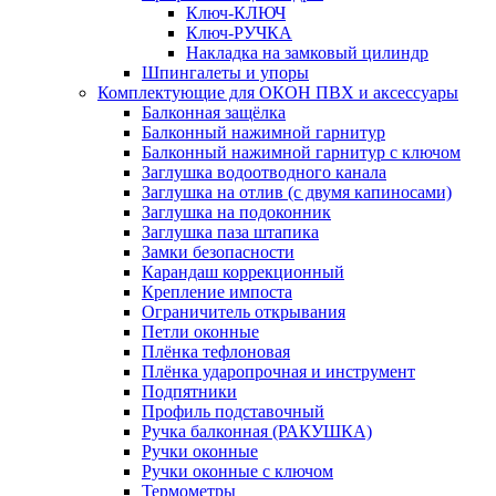
Ключ-КЛЮЧ
Ключ-РУЧКА
Накладка на замковый цилиндр
Шпингалеты и упоры
Комплектующие для ОКОН ПВХ и аксессуары
Балконная защёлка
Балконный нажимной гарнитур
Балконный нажимной гарнитур с ключом
Заглушка водоотводного канала
Заглушка на отлив (с двумя капиносами)
Заглушка на подоконник
Заглушка паза штапика
Замки безопасности
Карандаш коррекционный
Крепление импоста
Ограничитель открывания
Петли оконные
Плёнка тефлоновая
Плёнка ударопрочная и инструмент
Подпятники
Профиль подставочный
Ручка балконная (РАКУШКА)
Ручки оконные
Ручки оконные с ключом
Термометры