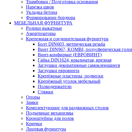
Трамбовки / Подготовка основания
Нарезка швов
Укладка бетона
Формирование бордюра
МЕБЕЛЬНАЯ ФУРНИТУРА
Ролики выкатные
Амортизаторы
Крепежная и соединительная фурнитура
Болт DIN603, метрическая резьба
Винт DIN967, KOMBI, полусферическая голо
Винт-конфирмат (ЕВРОВИНТ)
Гайка DIN1624, крыльчатая, врезная
Заглушки декоративные самоклеющиеся
Заглушки евровинта
Крепёжные пластины, подвески
Крепёжный уголок мебельный
Полкодержатели
Стяжки
Опоры
Замки
Комплектующие для раздвижных столов
Подъемные механизмы
Кронштейны для полок
Крючки
Лицевая фурнитура