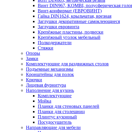
Болт DIN603, метрическая резьба
Винт DIN967, KOMBI, полусферическая голо
Винт-конфирмат (ЕВРОВИНТ)
Гайка DIN1624, крыльчатая, врезная
Заглушки декоративные самоклеющиеся
Заглушки евровинта
Крепёжные пластины, подвески
Крепёжный уголок мебельный
Полкодержатели
Стяжки
Опоры
Замки
Комплектующие для раздвижных столов
Подъемные механизмы
Кронштейны для полок
Крючки
Лицевая фурнитура
Наполнение для кухонь
Комплектующие
Мойка
Планки для стеновых панелей
Планки для столешниц
Плинтус кухонный
Посудосушитель
Направляющие для мебели