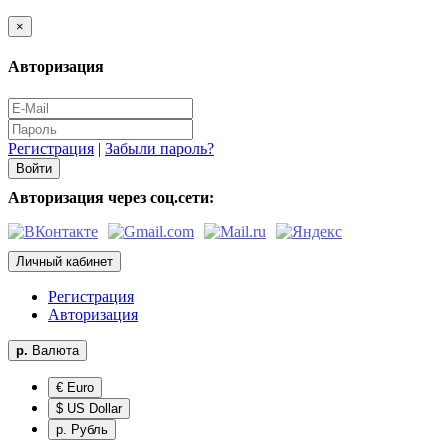
×
Авторизация
Регистрация
|
Забыли пароль?
Авторизация через соц.сети:
Личный кабинет
Регистрация
Авторизация
р.
Валюта
€ Euro
$ US Dollar
р. Рубль