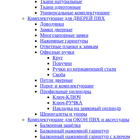
Ткани натуральные
Ткани однотонные
Универсальные комплектующие
Комплектующие для ДВЕРЕЙ ПВХ
Доводчики
Замки дверные
Многозапорные замки
Нажимные гарнитуры
Ответные планки к замкам
Офисные ручки
Круг
Поручни
Ручки из нержавеющей стали
Скоба
Петли дверные
Порог и комплектующие
Профильные цилиндры
Ключ-КЛЮЧ
Ключ-РУЧКА
Накладка на замковый цилиндр
Шпингалеты и упоры
Комплектующие для ОКОН ПВХ и аксессуары
Балконная защёлка
Балконный нажимной гарнитур
Балконный нажимной гарнитур с ключом