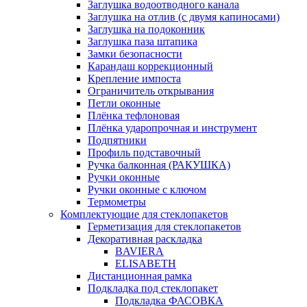
Заглушка водоотводного канала
Заглушка на отлив (с двумя капиносами)
Заглушка на подоконник
Заглушка паза штапика
Замки безопасности
Карандаш коррекционный
Крепление импоста
Ограничитель открывания
Петли оконные
Плёнка тефлоновая
Плёнка ударопрочная и инструмент
Подпятники
Профиль подставочный
Ручка балконная (РАКУШКА)
Ручки оконные
Ручки оконные с ключом
Термометры
Комплектующие для стеклопакетов
Герметизация для стеклопакетов
Декоративная раскладка
BAVIERA
ELISABETH
Дистанционная рамка
Подкладка под стеклопакет
Подкладка ФАСОВКА