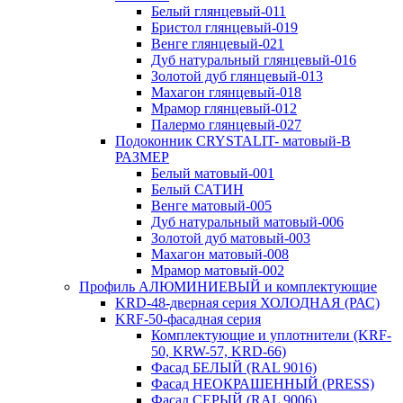
Белый глянцевый-011
Бристол глянцевый-019
Венге глянцевый-021
Дуб натуральный глянцевый-016
Золотой дуб глянцевый-013
Махагон глянцевый-018
Мрамор глянцевый-012
Палермо глянцевый-027
Подоконник CRYSTALIT- матовый-В
РАЗМЕР
Белый матовый-001
Белый САТИН
Венге матовый-005
Дуб натуральный матовый-006
Золотой дуб матовый-003
Махагон матовый-008
Мрамор матовый-002
Профиль АЛЮМИНИЕВЫЙ и комплектующие
KRD-48-дверная серия ХОЛОДНАЯ (РАС)
KRF-50-фасадная серия
Комплектующие и уплотнители (KRF-
50, KRW-57, KRD-66)
Фасад БЕЛЫЙ (RAL 9016)
Фасад НЕОКРАШЕННЫЙ (PRESS)
Фасад СЕРЫЙ (RAL 9006)