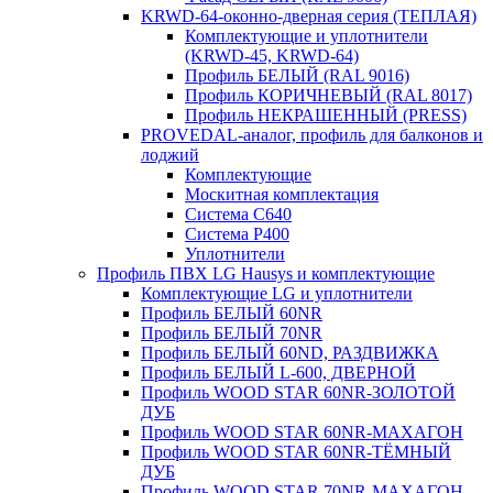
KRWD-64-оконно-дверная серия (ТЕПЛАЯ)
Комплектующие и уплотнители
(KRWD-45, KRWD-64)
Профиль БЕЛЫЙ (RAL 9016)
Профиль КОРИЧНЕВЫЙ (RAL 8017)
Профиль НЕКРАШЕННЫЙ (PRESS)
PROVEDAL-аналог, профиль для балконов и
лоджий
Комплектующие
Москитная комплектация
Система C640
Система P400
Уплотнители
Профиль ПВХ LG Hausys и комплектующие
Комплектующие LG и уплотнители
Профиль БЕЛЫЙ 60NR
Профиль БЕЛЫЙ 70NR
Профиль БЕЛЫЙ 60ND, РАЗДВИЖКА
Профиль БЕЛЫЙ L-600, ДВЕРНОЙ
Профиль WOOD STAR 60NR-ЗОЛОТОЙ
ДУБ
Профиль WOOD STAR 60NR-МАХАГОН
Профиль WOOD STAR 60NR-ТЁМНЫЙ
ДУБ
Профиль WOOD STAR 70NR-МАХАГОН