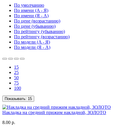
По умолчанию
По имени (A - Я)
По имени (Я - A)
По цене (возрастанию)
По цене (убыванию)
По рейтингу (убыванию)
По рейтингу (возрастанию)
По модели (A - Я)
По модели (Я - A)
15
25
50
75
100
Показывать:
15
Накладка на средний прижим накладной, ЗОЛОТО
8.00 р.