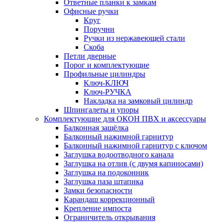
Ответные планки к замкам
Офисные ручки
Круг
Поручни
Ручки из нержавеющей стали
Скоба
Петли дверные
Порог и комплектующие
Профильные цилиндры
Ключ-КЛЮЧ
Ключ-РУЧКА
Накладка на замковый цилиндр
Шпингалеты и упоры
Комплектующие для ОКОН ПВХ и аксессуары
Балконная защёлка
Балконный нажимной гарнитур
Балконный нажимной гарнитур с ключом
Заглушка водоотводного канала
Заглушка на отлив (с двумя капиносами)
Заглушка на подоконник
Заглушка паза штапика
Замки безопасности
Карандаш коррекционный
Крепление импоста
Ограничитель открывания