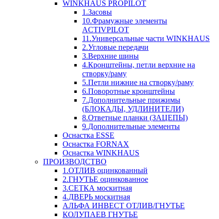
WINKHAUS PROPILOT
1.Засовы
10.Фрамужные элементы
ACTIVPILOT
11.Универсальные части WINKHAUS
2.Угловые передачи
3.Верхние шины
4.Кронштейны, петли верхние на
створку/раму
5.Петли нижние на створку/раму
6.Поворотные кронштейны
7.Дополнительные прижимы
(БЛОКАДЫ, УДЛИНИТЕЛИ)
8.Ответные планки (ЗАЦЕПЫ)
9.Дополнительные элементы
Оснастка ESSE
Оснастка FORNAX
Оснастка WINKHAUS
ПРОИЗВОДСТВО
1.ОТЛИВ оцинкованный
2.ГНУТЬЕ оцинкованное
3.СЕТКА москитная
4.ДВЕРЬ москитная
АЛЬФА ИНВЕСТ ОТЛИВ/ГНУТЬЕ
КОЛУПАЕВ ГНУТЬЕ