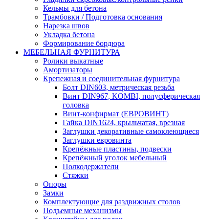
Кельмы для бетона
Трамбовки / Подготовка основания
Нарезка швов
Укладка бетона
Формирование бордюра
МЕБЕЛЬНАЯ ФУРНИТУРА
Ролики выкатные
Амортизаторы
Крепежная и соединительная фурнитура
Болт DIN603, метрическая резьба
Винт DIN967, KOMBI, полусферическая
головка
Винт-конфирмат (ЕВРОВИНТ)
Гайка DIN1624, крыльчатая, врезная
Заглушки декоративные самоклеющиеся
Заглушки евровинта
Крепёжные пластины, подвески
Крепёжный уголок мебельный
Полкодержатели
Стяжки
Опоры
Замки
Комплектующие для раздвижных столов
Подъемные механизмы