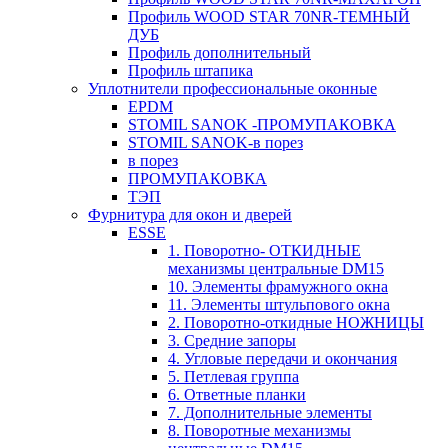
Профиль WOOD STAR 70NR-ТЕМНЫЙ
ДУБ
Профиль дополнительный
Профиль штапика
Уплотнители профессиональные оконные
EPDM
STOMIL SANOK -ПРОМУПАКОВКА
STOMIL SANOK-в порез
в порез
ПРОМУПАКОВКА
ТЭП
Фурнитура для окон и дверей
ESSE
1. Поворотно- ОТКИДНЫЕ
механизмы центральные DM15
10. Элементы фрамужного окна
11. Элементы штульпового окна
2. Поворотно-откидные НОЖНИЦЫ
3. Средние запоры
4. Угловые передачи и окончания
5. Петлевая группа
6. Ответные планки
7. Дополнительные элементы
8. Поворотные механизмы