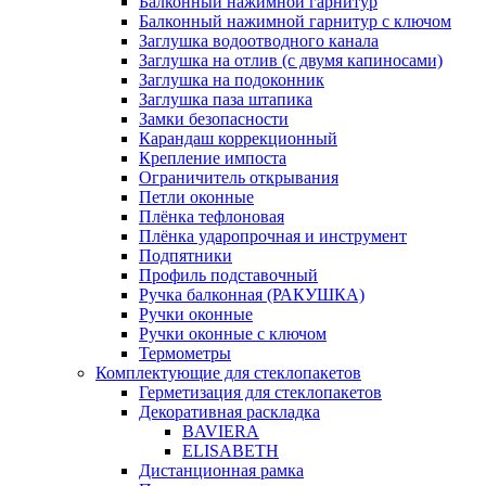
Балконный нажимной гарнитур
Балконный нажимной гарнитур с ключом
Заглушка водоотводного канала
Заглушка на отлив (с двумя капиносами)
Заглушка на подоконник
Заглушка паза штапика
Замки безопасности
Карандаш коррекционный
Крепление импоста
Ограничитель открывания
Петли оконные
Плёнка тефлоновая
Плёнка ударопрочная и инструмент
Подпятники
Профиль подставочный
Ручка балконная (РАКУШКА)
Ручки оконные
Ручки оконные с ключом
Термометры
Комплектующие для стеклопакетов
Герметизация для стеклопакетов
Декоративная раскладка
BAVIERA
ELISABETH
Дистанционная рамка