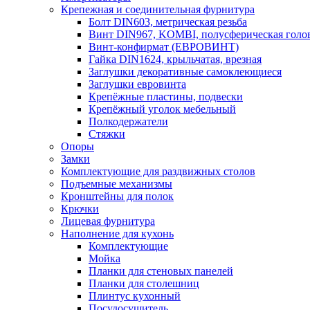
Крепежная и соединительная фурнитура
Болт DIN603, метрическая резьба
Винт DIN967, KOMBI, полусферическая голо
Винт-конфирмат (ЕВРОВИНТ)
Гайка DIN1624, крыльчатая, врезная
Заглушки декоративные самоклеющиеся
Заглушки евровинта
Крепёжные пластины, подвески
Крепёжный уголок мебельный
Полкодержатели
Стяжки
Опоры
Замки
Комплектующие для раздвижных столов
Подъемные механизмы
Кронштейны для полок
Крючки
Лицевая фурнитура
Наполнение для кухонь
Комплектующие
Мойка
Планки для стеновых панелей
Планки для столешниц
Плинтус кухонный
Посудосушитель