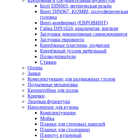
Крепежная и соединительная фурнитура
Болт DIN603, метрическая резьба
Винт DIN967, KOMBI, полусферическая
головка
Винт-конфирмат (ЕВРОВИНТ)
Гайка DIN1624, крыльчатая, врезная
Заглушки декоративные самоклеющиеся
Заглушки евровинта
Крепёжные пластины, подвески
Крепёжный уголок мебельный
Полкодержатели
Стяжки
Опоры
Замки
Комплектующие для раздвижных столов
Подъемные механизмы
Кронштейны для полок
Крючки
Лицевая фурнитура
Наполнение для кухонь
Комплектующие
Мойка
Планки для стеновых панелей
Планки для столешниц
Плинтус кухонный