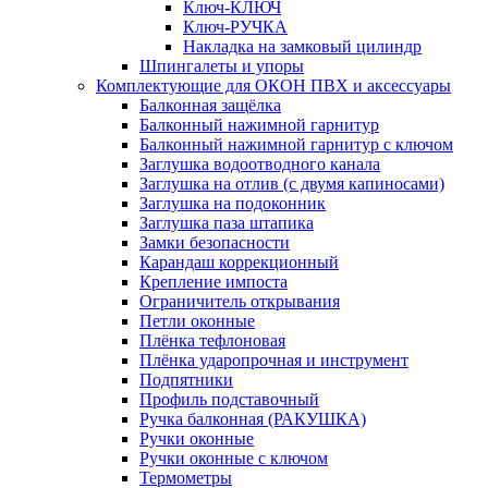
Ключ-КЛЮЧ
Ключ-РУЧКА
Накладка на замковый цилиндр
Шпингалеты и упоры
Комплектующие для ОКОН ПВХ и аксессуары
Балконная защёлка
Балконный нажимной гарнитур
Балконный нажимной гарнитур с ключом
Заглушка водоотводного канала
Заглушка на отлив (с двумя капиносами)
Заглушка на подоконник
Заглушка паза штапика
Замки безопасности
Карандаш коррекционный
Крепление импоста
Ограничитель открывания
Петли оконные
Плёнка тефлоновая
Плёнка ударопрочная и инструмент
Подпятники
Профиль подставочный
Ручка балконная (РАКУШКА)
Ручки оконные
Ручки оконные с ключом
Термометры