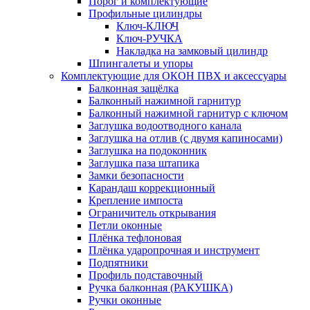
Порог и комплектующие
Профильные цилиндры
Ключ-КЛЮЧ
Ключ-РУЧКА
Накладка на замковый цилиндр
Шпингалеты и упоры
Комплектующие для ОКОН ПВХ и аксессуары
Балконная защёлка
Балконный нажимной гарнитур
Балконный нажимной гарнитур с ключом
Заглушка водоотводного канала
Заглушка на отлив (с двумя капиносами)
Заглушка на подоконник
Заглушка паза штапика
Замки безопасности
Карандаш коррекционный
Крепление импоста
Ограничитель открывания
Петли оконные
Плёнка тефлоновая
Плёнка ударопрочная и инструмент
Подпятники
Профиль подставочный
Ручка балконная (РАКУШКА)
Ручки оконные