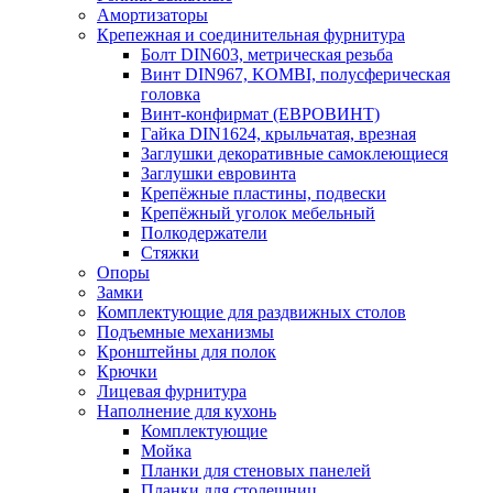
Амортизаторы
Крепежная и соединительная фурнитура
Болт DIN603, метрическая резьба
Винт DIN967, KOMBI, полусферическая
головка
Винт-конфирмат (ЕВРОВИНТ)
Гайка DIN1624, крыльчатая, врезная
Заглушки декоративные самоклеющиеся
Заглушки евровинта
Крепёжные пластины, подвески
Крепёжный уголок мебельный
Полкодержатели
Стяжки
Опоры
Замки
Комплектующие для раздвижных столов
Подъемные механизмы
Кронштейны для полок
Крючки
Лицевая фурнитура
Наполнение для кухонь
Комплектующие
Мойка
Планки для стеновых панелей
Планки для столешниц