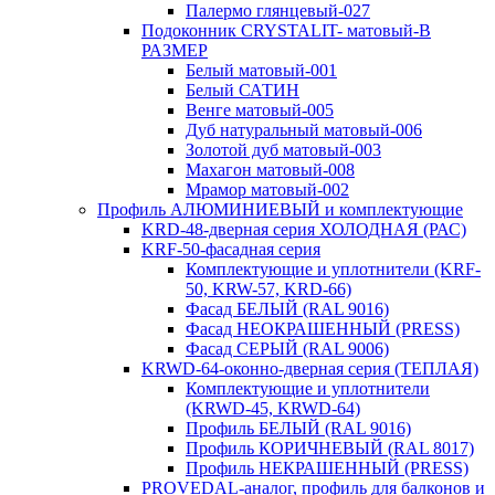
Палермо глянцевый-027
Подоконник CRYSTALIT- матовый-В
РАЗМЕР
Белый матовый-001
Белый САТИН
Венге матовый-005
Дуб натуральный матовый-006
Золотой дуб матовый-003
Махагон матовый-008
Мрамор матовый-002
Профиль АЛЮМИНИЕВЫЙ и комплектующие
KRD-48-дверная серия ХОЛОДНАЯ (РАС)
KRF-50-фасадная серия
Комплектующие и уплотнители (KRF-
50, KRW-57, KRD-66)
Фасад БЕЛЫЙ (RAL 9016)
Фасад НЕОКРАШЕННЫЙ (PRESS)
Фасад СЕРЫЙ (RAL 9006)
KRWD-64-оконно-дверная серия (ТЕПЛАЯ)
Комплектующие и уплотнители
(KRWD-45, KRWD-64)
Профиль БЕЛЫЙ (RAL 9016)
Профиль КОРИЧНЕВЫЙ (RAL 8017)
Профиль НЕКРАШЕННЫЙ (PRESS)
PROVEDAL-аналог, профиль для балконов и