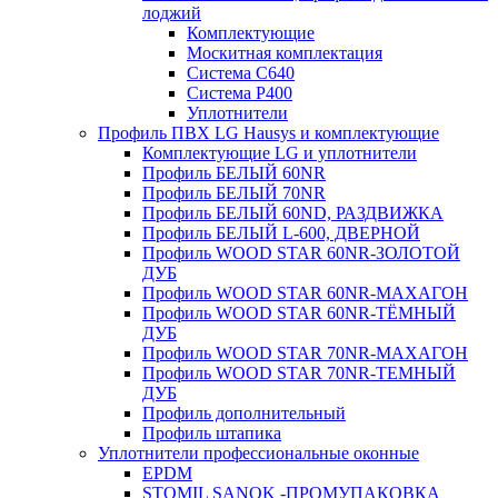
лоджий
Комплектующие
Москитная комплектация
Система C640
Система P400
Уплотнители
Профиль ПВХ LG Hausys и комплектующие
Комплектующие LG и уплотнители
Профиль БЕЛЫЙ 60NR
Профиль БЕЛЫЙ 70NR
Профиль БЕЛЫЙ 60ND, РАЗДВИЖКА
Профиль БЕЛЫЙ L-600, ДВЕРНОЙ
Профиль WOOD STAR 60NR-ЗОЛОТОЙ
ДУБ
Профиль WOOD STAR 60NR-МАХАГОН
Профиль WOOD STAR 60NR-ТЁМНЫЙ
ДУБ
Профиль WOOD STAR 70NR-МАХАГОН
Профиль WOOD STAR 70NR-ТЕМНЫЙ
ДУБ
Профиль дополнительный
Профиль штапика
Уплотнители профессиональные оконные
EPDM
STOMIL SANOK -ПРОМУПАКОВКА