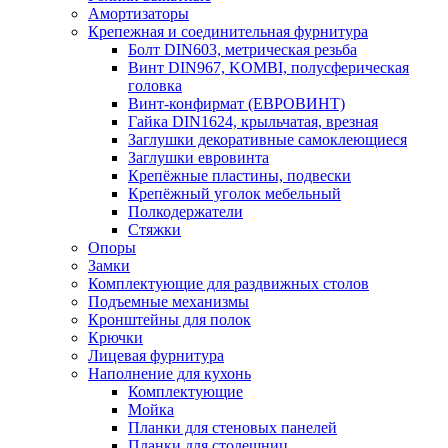
Амортизаторы
Крепежная и соединительная фурнитура
Болт DIN603, метрическая резьба
Винт DIN967, KOMBI, полусферическая
головка
Винт-конфирмат (ЕВРОВИНТ)
Гайка DIN1624, крыльчатая, врезная
Заглушки декоративные самоклеющиеся
Заглушки евровинта
Крепёжные пластины, подвески
Крепёжный уголок мебельный
Полкодержатели
Стяжки
Опоры
Замки
Комплектующие для раздвижных столов
Подъемные механизмы
Кронштейны для полок
Крючки
Лицевая фурнитура
Наполнение для кухонь
Комплектующие
Мойка
Планки для стеновых панелей
Планки для столешниц