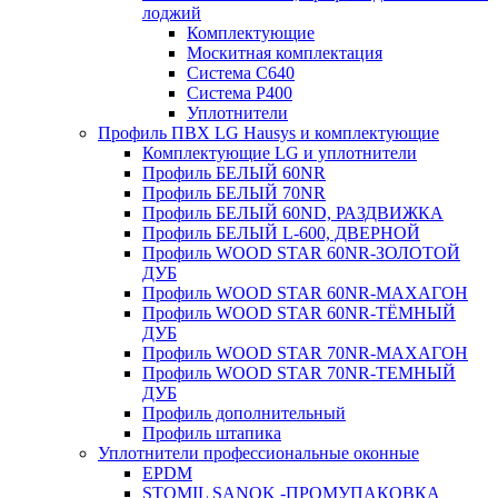
лоджий
Комплектующие
Москитная комплектация
Система C640
Система P400
Уплотнители
Профиль ПВХ LG Hausys и комплектующие
Комплектующие LG и уплотнители
Профиль БЕЛЫЙ 60NR
Профиль БЕЛЫЙ 70NR
Профиль БЕЛЫЙ 60ND, РАЗДВИЖКА
Профиль БЕЛЫЙ L-600, ДВЕРНОЙ
Профиль WOOD STAR 60NR-ЗОЛОТОЙ
ДУБ
Профиль WOOD STAR 60NR-МАХАГОН
Профиль WOOD STAR 60NR-ТЁМНЫЙ
ДУБ
Профиль WOOD STAR 70NR-МАХАГОН
Профиль WOOD STAR 70NR-ТЕМНЫЙ
ДУБ
Профиль дополнительный
Профиль штапика
Уплотнители профессиональные оконные
EPDM
STOMIL SANOK -ПРОМУПАКОВКА