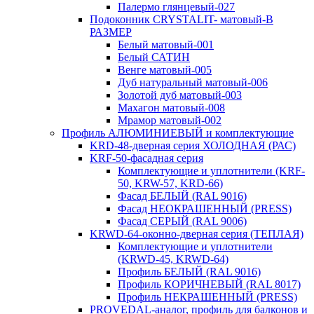
Палермо глянцевый-027
Подоконник CRYSTALIT- матовый-В
РАЗМЕР
Белый матовый-001
Белый САТИН
Венге матовый-005
Дуб натуральный матовый-006
Золотой дуб матовый-003
Махагон матовый-008
Мрамор матовый-002
Профиль АЛЮМИНИЕВЫЙ и комплектующие
KRD-48-дверная серия ХОЛОДНАЯ (РАС)
KRF-50-фасадная серия
Комплектующие и уплотнители (KRF-
50, KRW-57, KRD-66)
Фасад БЕЛЫЙ (RAL 9016)
Фасад НЕОКРАШЕННЫЙ (PRESS)
Фасад СЕРЫЙ (RAL 9006)
KRWD-64-оконно-дверная серия (ТЕПЛАЯ)
Комплектующие и уплотнители
(KRWD-45, KRWD-64)
Профиль БЕЛЫЙ (RAL 9016)
Профиль КОРИЧНЕВЫЙ (RAL 8017)
Профиль НЕКРАШЕННЫЙ (PRESS)
PROVEDAL-аналог, профиль для балконов и