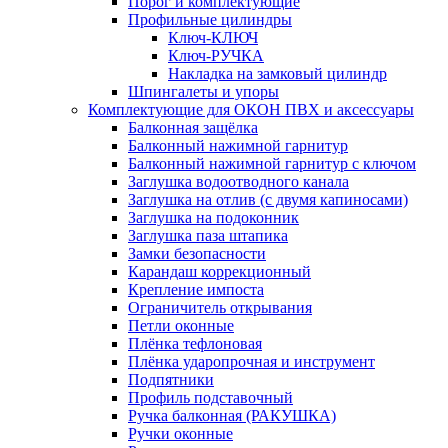
Порог и комплектующие
Профильные цилиндры
Ключ-КЛЮЧ
Ключ-РУЧКА
Накладка на замковый цилиндр
Шпингалеты и упоры
Комплектующие для ОКОН ПВХ и аксессуары
Балконная защёлка
Балконный нажимной гарнитур
Балконный нажимной гарнитур с ключом
Заглушка водоотводного канала
Заглушка на отлив (с двумя капиносами)
Заглушка на подоконник
Заглушка паза штапика
Замки безопасности
Карандаш коррекционный
Крепление импоста
Ограничитель открывания
Петли оконные
Плёнка тефлоновая
Плёнка ударопрочная и инструмент
Подпятники
Профиль подставочный
Ручка балконная (РАКУШКА)
Ручки оконные