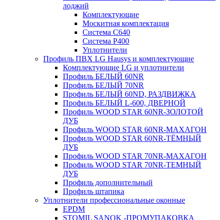
лоджий
Комплектующие
Москитная комплектация
Система C640
Система P400
Уплотнители
Профиль ПВХ LG Hausys и комплектующие
Комплектующие LG и уплотнители
Профиль БЕЛЫЙ 60NR
Профиль БЕЛЫЙ 70NR
Профиль БЕЛЫЙ 60ND, РАЗДВИЖКА
Профиль БЕЛЫЙ L-600, ДВЕРНОЙ
Профиль WOOD STAR 60NR-ЗОЛОТОЙ
ДУБ
Профиль WOOD STAR 60NR-МАХАГОН
Профиль WOOD STAR 60NR-ТЁМНЫЙ
ДУБ
Профиль WOOD STAR 70NR-МАХАГОН
Профиль WOOD STAR 70NR-ТЕМНЫЙ
ДУБ
Профиль дополнительный
Профиль штапика
Уплотнители профессиональные оконные
EPDM
STOMIL SANOK -ПРОМУПАКОВКА