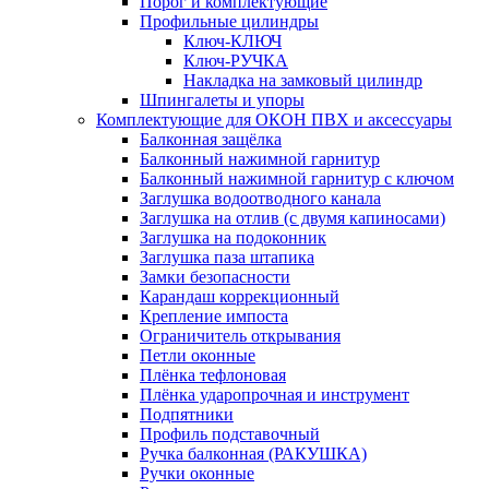
Порог и комплектующие
Профильные цилиндры
Ключ-КЛЮЧ
Ключ-РУЧКА
Накладка на замковый цилиндр
Шпингалеты и упоры
Комплектующие для ОКОН ПВХ и аксессуары
Балконная защёлка
Балконный нажимной гарнитур
Балконный нажимной гарнитур с ключом
Заглушка водоотводного канала
Заглушка на отлив (с двумя капиносами)
Заглушка на подоконник
Заглушка паза штапика
Замки безопасности
Карандаш коррекционный
Крепление импоста
Ограничитель открывания
Петли оконные
Плёнка тефлоновая
Плёнка ударопрочная и инструмент
Подпятники
Профиль подставочный
Ручка балконная (РАКУШКА)
Ручки оконные