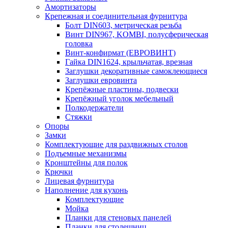
Амортизаторы
Крепежная и соединительная фурнитура
Болт DIN603, метрическая резьба
Винт DIN967, KOMBI, полусферическая
головка
Винт-конфирмат (ЕВРОВИНТ)
Гайка DIN1624, крыльчатая, врезная
Заглушки декоративные самоклеющиеся
Заглушки евровинта
Крепёжные пластины, подвески
Крепёжный уголок мебельный
Полкодержатели
Стяжки
Опоры
Замки
Комплектующие для раздвижных столов
Подъемные механизмы
Кронштейны для полок
Крючки
Лицевая фурнитура
Наполнение для кухонь
Комплектующие
Мойка
Планки для стеновых панелей
Планки для столешниц