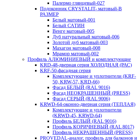
Палермо глянцевый-027
Подоконник CRYSTALIT- матовый-В
РАЗМЕР
Белый матовый-001
Белый САТИН
Венге матовый-005
Дуб натуральный матовый-006
Золотой дуб матовый-003
Махагон матовый-008
Мрамор матовый-002
Профиль АЛЮМИНИЕВЫЙ и комплектующие
KRD-48-дверная серия ХОЛОДНАЯ (РАС)
KRF-50-фасадная серия
Комплектующие и уплотнители (KRF-
50, KRW-57, KRD-66)
Фасад БЕЛЫЙ (RAL 9016)
Фасад НЕОКРАШЕННЫЙ (PRESS)
Фасад СЕРЫЙ (RAL 9006)
KRWD-64-оконно-дверная серия (ТЕПЛАЯ)
Комплектующие и уплотнители
(KRWD-45, KRWD-64)
Профиль БЕЛЫЙ (RAL 9016)
Профиль КОРИЧНЕВЫЙ (RAL 8017)
Профиль НЕКРАШЕННЫЙ (PRESS)
PROVEDAL-аналог, профиль для балконов и