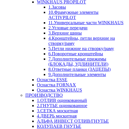
WINKHAUS PROPILOT
1.Засовы
10.Фрамужные элементы
ACTIVPILOT
11.Универсальные части WINKHAUS
2.Угловые передачи
3.Верхние шины
4.Кронштейны, петли верхние на
створку/раму
5.Петли нижние на створку/раму
6.Поворотные кронштейны
7.Дополнительные прижимы
(БЛОКАДЫ, УДЛИНИТЕЛИ)
8.Ответные планки (ЗАЦЕПЫ)
9.Дополнительные элементы
Оснастка ESSE
Оснастка FORNAX
Оснастка WINKHAUS
ПРОИЗВОДСТВО
1.ОТЛИВ оцинкованный
2.ГНУТЬЕ оцинкованное
3.СЕТКА москитная
4.ДВЕРЬ москитная
АЛЬФА ИНВЕСТ ОТЛИВ/ГНУТЬЕ
КОЛУПАЕВ ГНУТЬЕ