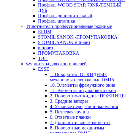
Профиль WOOD STAR 70NR-ТЕМНЫЙ
ДУБ
Профиль дополнительный
Профиль штапика
Уплотнители профессиональные оконные
EPDM
STOMIL SANOK -ПРОМУПАКОВКА
STOMIL SANOK-в порез
в порез
ПРОМУПАКОВКА
ТЭП
Фурнитура для окон и дверей
ESSE
1. Поворотно- ОТКИДНЫЕ
механизмы центральные DM15
10. Элементы фрамужного окна
11. Элементы штульпового окна
2. Поворотно-откидные НОЖНИЦЫ
3. Средние запоры
4. Угловые передачи и окончания
5. Петлевая группа
6. Ответные планки
7. Дополнительные элементы
8. Поворотные механизмы