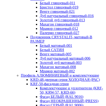
Белый глянцевый-011
Бристол глянцевый-019
Венге глянцевый-021
Дуб натуральный глянцевый-016
Золотой дуб глянцевый-013
Махагон глянцевый-018
Мрамор глянцевый-012
Палермо глянцевый-027
Подоконник CRYSTALIT- матовый-В
РАЗМЕР
Белый матовый-001
Белый САТИН
Венге матовый-005
Дуб натуральный матовый-006
Золотой дуб матовый-003
Махагон матовый-008
Мрамор матовый-002
Профиль АЛЮМИНИЕВЫЙ и комплектующие
KRD-48-дверная серия ХОЛОДНАЯ (РАС)
KRF-50-фасадная серия
Комплектующие и уплотнители (KRF-
50, KRW-57, KRD-66)
Фасад БЕЛЫЙ (RAL 9016)
Фасад НЕОКРАШЕННЫЙ (PRESS)
Фасад СЕРЫЙ (RAL 9006)