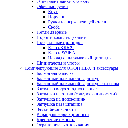
Ответные планки к замкам
Офисные ручки
Круг
Поручни
Ручки из нержавеющей стали
Скоба
Петли дверные
Порог и комплектующие
Профильные цилиндры
Ключ-КЛЮЧ
Ключ-РУЧКА
Накладка на замковый цилиндр
Шпингалеты и упоры
Комплектующие для ОКОН ПВХ и аксессуары
Балконная защёлка
Балконный нажимной гарнитур
Балконный нажимной гарнитур с ключом
Заглушка водоотводного канала
Заглушка на отлив (с двумя капиносами)
Заглушка на подоконник
Заглушка паза штапика
Замки безопасности
Карандаш коррекционный
Крепление импоста
Ограничитель открывания