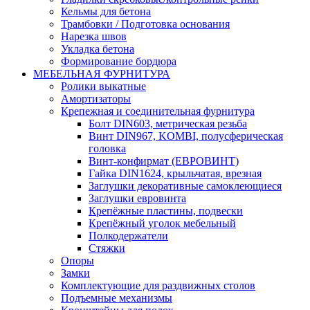
Кельмы для бетона
Трамбовки / Подготовка основания
Нарезка швов
Укладка бетона
Формирование бордюра
МЕБЕЛЬНАЯ ФУРНИТУРА
Ролики выкатные
Амортизаторы
Крепежная и соединительная фурнитура
Болт DIN603, метрическая резьба
Винт DIN967, KOMBI, полусферическая
головка
Винт-конфирмат (ЕВРОВИНТ)
Гайка DIN1624, крыльчатая, врезная
Заглушки декоративные самоклеющиеся
Заглушки евровинта
Крепёжные пластины, подвески
Крепёжный уголок мебельный
Полкодержатели
Стяжки
Опоры
Замки
Комплектующие для раздвижных столов
Подъемные механизмы