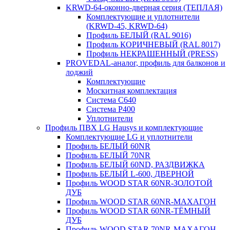
KRWD-64-оконно-дверная серия (ТЕПЛАЯ)
Комплектующие и уплотнители
(KRWD-45, KRWD-64)
Профиль БЕЛЫЙ (RAL 9016)
Профиль КОРИЧНЕВЫЙ (RAL 8017)
Профиль НЕКРАШЕННЫЙ (PRESS)
PROVEDAL-аналог, профиль для балконов и
лоджий
Комплектующие
Москитная комплектация
Система C640
Система P400
Уплотнители
Профиль ПВХ LG Hausys и комплектующие
Комплектующие LG и уплотнители
Профиль БЕЛЫЙ 60NR
Профиль БЕЛЫЙ 70NR
Профиль БЕЛЫЙ 60ND, РАЗДВИЖКА
Профиль БЕЛЫЙ L-600, ДВЕРНОЙ
Профиль WOOD STAR 60NR-ЗОЛОТОЙ
ДУБ
Профиль WOOD STAR 60NR-МАХАГОН
Профиль WOOD STAR 60NR-ТЁМНЫЙ
ДУБ
Профиль WOOD STAR 70NR-МАХАГОН